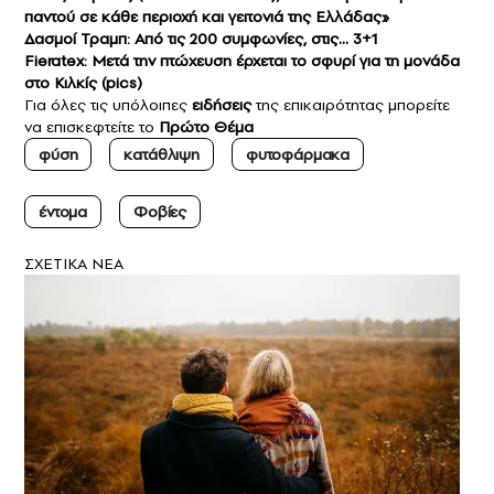
παντού σε κάθε περιοχή και γειτονιά της Ελλάδας»
Δασμοί Τραμπ: Από τις 200 συμφωνίες, στις… 3+1
Fieratex: Μετά την πτώχευση έρχεται το σφυρί για τη μονάδα
στο Κιλκίς (pics)
Για όλες τις υπόλοιπες
ειδήσεις
της επικαιρότητας μπορείτε
να επισκεφτείτε το
Πρώτο Θέμα
φύση
κατάθλιψη
φυτοφάρμακα
έντομα
Φοβίες
ΣXETIKA NEA