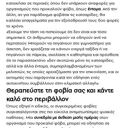
κατοικήσει σε περιοχές όπου δεν υπάρχουν αναφορές για
οργανισμούς που προκαλούν φόβο, όπως
έντομα
. Από την
άλλη, αν για παράδειγμα φοβάται τις κατσαρίδες, θα
καλέσει επαγγελματία για την εξολόθρευσή τους δύο φορές
το χρόνο.
«Έχουμε την τάση να πιστεύουμε ότι δεν είναι και τόσο
σημαντικό. Οι άνθρωποι μπορούν να οδηγούν αντί να
περπατούν. Μπορούν να πηγαίνουν στο γυμναστήριο για
άσκηση, δεν χρειάζεται να κάνουν ενεργά ταξίδια ή να
πηγαίνουν σε πάρκα», σχολίασε η καθηγήτρια και πρόσθεσε
ότι το παρασιτοκτόνο «δεν σκοτώνει μόνο τις κατσαρίδες,
αλλά και άλλα έντομα, συμπεριλαμβανομένων των
μελισσών, τις οποίες χρειαζόμαστε για την επικονίαση, και οι
εκπομπές που παράγονται κατά την οδήγηση ενός
αυτοκινήτου συμβάλλουν στην κλιματική αλλαγή».
Θεραπεύστε τη φοβία σας και κάντε
καλό στο περιβάλλον
Όπως εξηγεί η ειδικός, οι συγκεκριμένες φοβίες
συγκαταλέγονται στις πιο εύκολα αντιμετωπίσιμες ψυχικές
παθήσεις. Μία
συνεδρία
με έκθεση
μισής ημέρας
στον
οργανισμό που προκαλεί φόβο, μπορεί να οδηγήσει σε