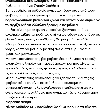
εντυπωσιακά αποτελέσματα
. Ωστόσο, επισημαίνει, οι
άνθρωποι σπάνια ζητούν βοήθεια.
Στη συνεδρία, οι ασθενείς αντιμετωπίζουν σταδιακά τους
φόβους τους με ασφαλή τρόπο: Ξεκινούν με την
παρακολούθηση
βίντεο του
ζώου και φτάνουν σε σημείο να
το αγγίζουν ή ν
α αλληλεπιδ
ρούν
με ασφάλεια.
Η εξοικείωση με τη φύση μπορεί να ξεκινήσει από τις
σχολικές τάξεις
. Οι μαθητές αντί να φυτεύουν ένα σπόρο σε
μία γλάστρα, όπως συνηθίζεται, θα μπορούσαν κάθε
εβδομάδα να καταπιάνονται με την κηπουρική σε εξωτερικό
χώρο, ώστε να μάθουν με ασφάλεια ένα ευρύ φάσμα
φυσικών φαινομένων.
Με την κατανόηση της βιοφοβίας διευκολύνεται η χάραξη
σχετικών πολιτικών και παρεμβάσεων, και προτείνεται τα
εγχειρίδια διαγνωστικής ψυχικής υγείας να λάβουν υπόψη
τις περιβαλλοντικές επιπτώσεις της.
«Βοηθώντας τους ανθρώπους να ξεπεράσουν αυτές τις
φοβίες, κάτι που είναι εφικτό, θα μπορούσαμε να
αντιμετωπίσουμε πολύ μεγαλύτερες περιβαλλοντικές και
υγειονομικές προκλήσεις που αντιμετωπίζει ο κόσμος μας»,
τονίζει η καθηγήτρια.
Διαβάστε ακόμη
Νίκος Λαβίδας (ΑΒ Βασιλόπουλος): «Θέλουμε να είμαστε