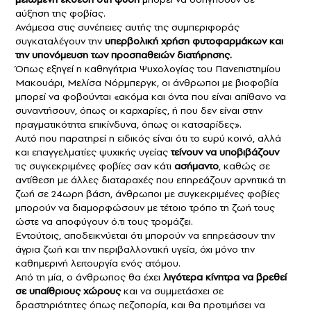
αύξηση της φοβίας.
Ανάμεσα στις συνέπειες αυτής της συμπεριφοράς
συγκαταλέγουν την
υπερβολική χρήση
φυτοφαρμάκων
και
την υπονόμευση των προσπαθειών διατήρησης.
Όπως εξηγεί η καθηγήτρια Ψυχολογίας του Πανεπιστημίου
Μακουάρι, Μελίσα Νόρμπεργκ, οι άνθρωποι με βιοφοβία
μπορεί να φοβούνται «ακόμα και όντα που είναι απίθανο να
συναντήσουν, όπως οι καρχαρίες, ή που δεν είναι στην
πραγματικότητα επικίνδυνα, όπως οι κατσαρίδες».
Αυτό που παρατηρεί η ειδικός είναι ότι το ευρύ κοινό, αλλά
και επαγγελματίες ψυχικής υγείας
τείνουν να υποβιβάζουν
τις συγκεκριμένες φοβίες σαν κάτι
ασήμαντο
, καθώς σε
αντίθεση με άλλες διαταραχές που επηρεάζουν αρνητικά τη
ζωή σε 24ωρη βάση, άνθρωποι με συγκεκριμένες φοβίες
μπορούν να διαμορφώσουν με τέτοιο τρόπο τη ζωή τους
ώστε να αποφύγουν ό.τι τους τρομάζει.
Εντούτοις, αποδεικνύεται ότι μπορούν να επηρεάσουν την
άγρια ​​ζωή και την περιβαλλοντική υγεία, όχι μόνο την
καθημερινή λειτουργία ενός ατόμου.
Από τη μία, ο άνθρωπος θα έχει
λιγότερα κίνητρα να βρεθεί
σε υπαίθριους χώρους
και να συμμετάσχει σε
δραστηριότητες όπως πεζοπορία, και θα προτιμήσει να