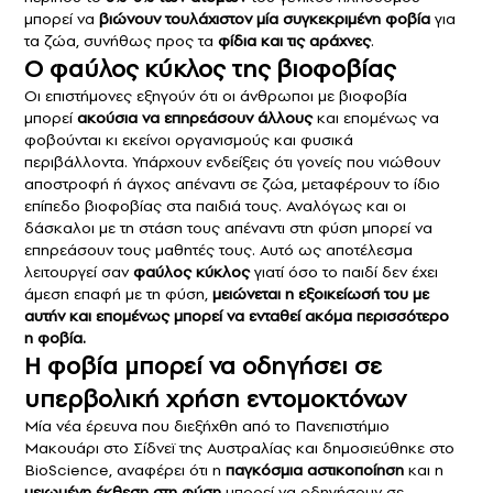
μπορεί να
βιώνουν τουλάχιστον μία συγκεκριμένη
φοβία
για
τα ζώα, συνήθως προς τα
φίδια και τις αράχνες
.
Ο φαύλος κύκλος της βιοφοβίας
Οι επιστήμονες εξηγούν ότι οι άνθρωποι με βιοφοβία
μπορεί
ακούσια να επηρεάσουν άλλους
και επομένως να
φοβούνται κι εκείνοι οργανισμούς και φυσικά
περιβάλλοντα. Υπάρχουν ενδείξεις ότι γονείς που νιώθουν
αποστροφή ή άγχος απέναντι σε ζώα, μεταφέρουν το ίδιο
επίπεδο βιοφοβίας στα παιδιά τους. Αναλόγως και οι
δάσκαλοι με τη στάση τους απέναντι στη φύση μπορεί να
επηρεάσουν τους μαθητές τους. Αυτό ως αποτέλεσμα
λειτουργεί σαν
φαύλος κύκλος
γιατί όσο το παιδί δεν έχει
άμεση επαφή με τη φύση,
μειώνεται η εξοικείωσή του με
αυτήν και επομένως μπορεί να ενταθεί ακόμα περισσότερο
η φοβία.
Η φοβία μπορεί να οδηγήσει σε
υπερβολική χρήση εντομοκτόνων
Μία νέα έρευνα που διεξήχθη από το Πανεπιστήμιο
Μακουάρι στο Σίδνεϊ της Αυστραλίας και δημοσιεύθηκε στο
BioScience, αναφέρει ότι η
παγκόσμια
αστικοποίηση
και η
μειωμένη έκθεση στη φύση
μπορεί να οδηγήσουν σε