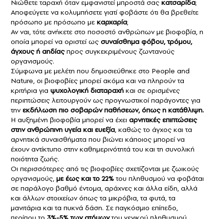
Νιώθετε ταραχή όταν εμφανιστεί μπροστά σας
κατσαρίδα
;
Αποφεύγετε να κολυμπήσετε γιατί φοβάστε ότι θα βρεθείτε
πρόσωπο με πρόσωπο με
καρχαρία
;
Αν ναι, τότε ανήκετε στο ποσοστό ανθρώπων με βιοφοβία, η
οποία μπορεί να οριστεί ως
συναίσθημα
φόβου,
τρόμου,
άγχους ή
αηδίας
προς συγκεκριμένους ζωντανούς
οργανισμούς.
Σύμφωνα με μελέτη που δημοσιεύθηκε στο People and
Nature, οι βιοφοβίες μπορεί ακόμα και να πληρούν τα
κριτήρια για
ψυχολογική διαταραχή
και σε ορισμένες
περιπτώσεις λειτουργούν ως προγνωστικοί παράγοντες για
την
εκδήλωσ
η
πιο σοβαρών παθήσεων, όπως η
κατάθλιψη
.
Η αυξημένη βιοφοβία μπορεί να έχει
αρνητικές επιπτώσεις
στην ανθρώπινη υγεία και ευεξία
, καθώς το άγχος και τα
αρνητικά συναισθήματα που βιώνει κάποιος μπορεί να
έχουν αντίκτυπο στην καθημερινότητά του και τη συνολική
ποιότητα ζωής.
Οι περισσότερες από τις βιοφοβίες σχετίζονται με ζωικούς
οργανισμούς,
με έως και το
22%
του πληθυσμού να φοβάται
σε παράλογο βαθμό έντομα, αράχνες και άλλα είδη, αλλά
και άλλων στοιχείων όπως τα μικρόβια, τα φυτά, τα
μανιτάρια και τα πυκνά δάση. Σε παγκόσμιο επίπεδο,
περίπου το
3%-5% των ατόμων
του γενικού πληθυσμού