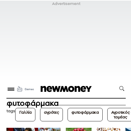
φυτοφάρμακα
tags
Γαλλία
αγρότες
φυτοφάρμακα
Αγροτικός
τομέας