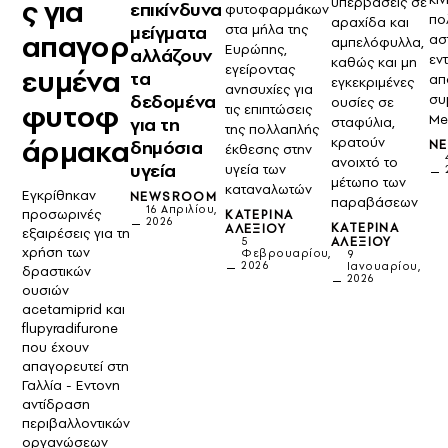
ς για
υπερβάσεις σε
επικίνδυνα
φυτοφαρμάκων
πολ
αραχίδα και
στα μήλα της
μείγματα
απαγορ
ασ
αμπελόφυλλα,
Ευρώπης,
αλλάζουν
εν
καθώς και μη
εγείροντας
ευμένα
τα
απ
εγκεκριμένες
ανησυχίες για
δεδομένα
συ
ουσίες σε
φυτοφ
τις επιπτώσεις
Me
για τη
σταφύλια,
της πολλαπλής
άρμακα
κρατούν
δημόσια
N
έκθεσης στην
ανοιχτό το
υγεία
υγεία των
μέτωπο των
καταναλωτών
Εγκρίθηκαν
NEWSROOM
παραβάσεων
16 Απριλίου,
προσωρινές
ΚΑΤΕΡΊΝΑ
2026
ΚΑΤΕΡΊΝΑ
ΑΛΕΞΊΟΥ
εξαιρέσεις για τη
ΑΛΕΞΊΟΥ
5
χρήση των
Φεβρουαρίου,
9
2026
Ιανουαρίου,
δραστικών
2026
ουσιών
acetamiprid και
flupyradifurone
που έχουν
απαγορευτεί στη
Γαλλία - Εντονη
αντίδραση
περιβαλλοντικών
οργανώσεων