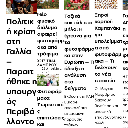
Νέο
Ξηροί
Γα
Τοξικά
Πολιτικ
φυσικό
καρποί:
Α
κοκτέιλ στα
διάλυμα
Καμπανάκι
η
μήλα: Η
ή κρίση
αφαιρεί
για
ε
έρευνα για
στη
φυτοφάρμ
υπολείμματ
τ
τα
ακα από
α από
μ
φυτοφάρμα
Γαλλία
τρόφιμα
φυτοφάρμ
φ
κα στην
–
ακα – Τι
ακ
Ευρώπη – Τι
ΧΡΙΣΤΊΝΑ
ΛΆΜΠΡΟΥ
δείχνουν
κ
έδειξε η
Παραιτ
22 Απριλίου,
2026
τα νέα
ανάλυση
Η 
ήθηκε η
στοιχεία
στα
ετ
δείγματα
μπ
υπουργ
Οι έλεγχοι
Φυτοφάρ
ει
Νοεμβρίου
Έκθεση της PAN
μακα:
ός
τρ
δείχνουν
Europe
Σωρευτικέ
απ
βελτίωση και
αποκαλύπτει
Περιβά
ς
φυ
μηδενική
εκτεταμένη
εν
επιπτώσεις
επικινδυνότητα,
λλοντο
παρουσία
αγ
αλλά
και
τοξικών
κι