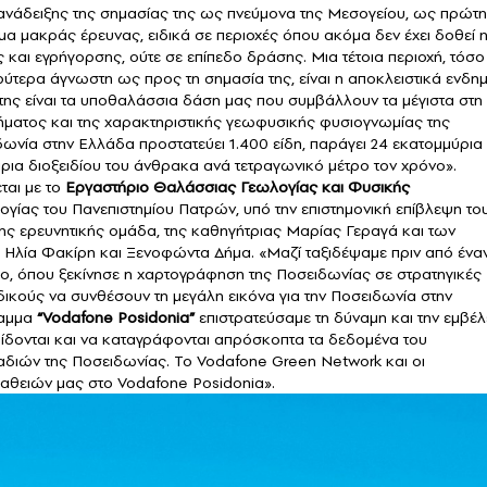
 ανάδειξης της σημασίας της ως πνεύμονα της Μεσογείου, ως πρώτ
α μακράς έρευνας, ειδικά σε περιοχές όπου ακόμα δεν έχει δοθεί 
και εγρήγορσης, ούτε σε επίπεδο δράσης. Μια τέτοια περιοχή, τόσο
ρύτερα άγνωστη ως προς τη σημασία της, είναι η αποκλειστικά ενδημ
 της είναι τα υποθαλάσσια δάση μας που συμβάλλουν τα μέγιστα στη
ήματος και της χαρακτηριστικής γεωφυσικής φυσιογνωμίας της
δωνία στην Ελλάδα προστατεύει 1.400 είδη, παράγει 24 εκατομμύρια
ια διοξειδίου του άνθρακα ανά τετραγωνικό μέτρο τον χρόνο».
αι με το
Εργαστήριο Θαλάσσιας Γεωλογίας και Φυσικής
γίας του Πανεπιστημίου Πατρών, υπό την επιστημονική επίβλεψη το
ς ερευνητικής ομάδα, της καθηγήτριας Μαρίας Γεραγά και των
 Ηλία Φακίρη και Ξενοφώντα Δήμα. «Μαζί ταξιδέψαμε πριν από ένα
ο, όπου ξεκίνησε η χαρτογράφηση της Ποσειδωνίας σε στρατηγικές
ειδικούς να συνθέσουν τη μεγάλη εικόνα για την Ποσειδωνία στην
ραμμα
“Vodafone Posidonia”
επιστρατεύσαμε τη δύναμη και την εμβέλ
ίδονται και να καταγράφονται απρόσκοπτα τα δεδομένα του
αδιών της Ποσειδωνίας. Το Vodafone Green Network και οι
σπαθειών μας στο Vodafone Posidonia».