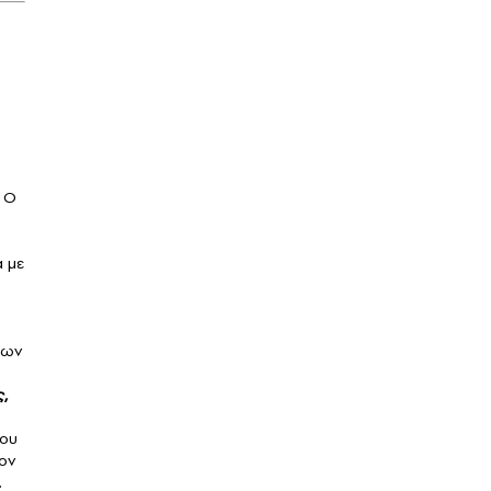
. Ο
 με
εων
ς
,
του
ον
.