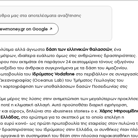
άρθρα μας στα αποτελέσματα αναζήτησης
ewmoney.gr on Google
πολύτιμα αλλά άγνωστα
δάση των ελληνικών θαλασσών
, ένα
έτρων, ιδιαίτερα ευάλωτο όμως στις ανθρώπινες δραστηριότητες
ρου που εκτιμάται ότι παράγουν 24 εκατομμύρια τόνους οξυγόνου
οξείδιο του άνθρακα συγκρινόμενα με τα δάση του Αμαζονίου.
πρωτοβουλία του
Ιδρύματος Vodafone
στο περιβάλλον σε συνεργασία
Ωκεανογραφίας (Oceanus Lab) του Τμήματος Γεωλογίας του
ό τη χαρτογράφηση των υποθαλάσσιων δασών Ποσειδωνίας στις
ούμε μέρος της λύσης στην αντιμετώπιση των μεγαλύτερων προκλήσ
ποτέ η κλιματική αλλαγή. Αυτό προϋποθέτει διαρκή εγρήγορση,
 και εύρος», δηλώνει στο «business stories» o κ.
Χάρης Μπρουμίδη
 Ελλάδας
,
στο ερώτημα για το σκεπτικό με το οποίο επελέγη η
το ευρύ κοινό- ως πρώτη πρωτοβουλία της εταιρείας στον πυλώνα 
 δραστηριότητας του Ιδρύματος στην Ελλάδα, οι συνθήκες ήταν πλέ
 οργανικά τη συστηματική του θέση στην πλούσια παρακαταθήκη του