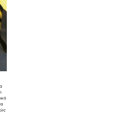
α
η
ικό
τα
θώς