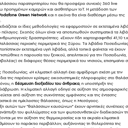
αλάσσιου παρατηρητηρίου που θα προσφέρει συνεχές 360 live
ω προηγμένων καμερών και αισθητήρων IoT. Η μετάδοση των
Vodafone Green Network
και η εικόνα θα είναι διαθέσιμη μέσω της
.
εδιάζεται οι ίδιες μεθοδολογίες να εφαρμοστούν σε εκτεταμένα λιβ
ο πέλαγος. Σκοπός όλων είναι να αποτυπωθούν συστηματικά τα λιβά
 ανθρωπογενείς δραστηριότητες. «Εχουν ήδη χαρτογραφηθεί 41,10 τ.χ
θαλάσσιας περιοχής περιμετρικά της Σύρου. Τα λιβάδια Ποσειδωνία
τοπίστηκαν εκτεταμένα υγιή λιβάδια, αλλά τοπικά φαίνεται να έχουν
ιστώθηκε η παρουσία του ξενικού, απειλητικού για την Ποσειδωνία,
σβολέας) σε διάφορες θέσεις περιμετρικά του νησιού», επισημαίνει 
ς Ποσειδωνίας; «Η κλιματική αλλαγή έχει αμφίδρομη σχέση με την
δια της παρέχουν κρίσιμες οικοσυστημικές πληροφορίες στο θαλάσ
όνου, η
δέσμευση διοξειδίου του άνθρακα
, η υποστήριξη της
 διάβρωση. Η κλιματική αλλαγή οδηγεί σε αύξηση της ατμοσφαιρικής
ύεται από αύξηση της συχνότητας εμφάνισης και της έντασης
αστικά σε ημίκλειστες θάλασσες, όπως η Μεσόγειος.
υξη αυτών των “θαλάσσιων καυσώνων” έχουν αρνητικές συνέπειες σ
ανάπτυξη του φυλλώματος και των φωτοσυνθετικών διαδικασιών τη
έονται με την αύξηση της θερμοκρασίας και τα ακραία κλιματικά
θμίσουν το παράκτιο περιβάλλον, αυξάνοντας τη θολερότητα της