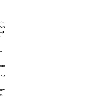
άδια
δια
λμ.
ς
στο
σιο
 και
την
ς.