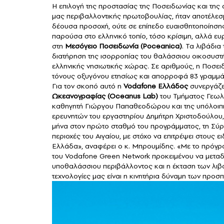
Η επιλογή της προστασίας της Ποσειδωνίας και της
μας περιβαλλοντικής πρωτοβουλίας, ήταν αποτέλεσμ
δέουσα προσοχή, ούτε σε επίπεδο ευαισθητοποίησης 
παρούσα στο ελληνικό τοπίο, τόσο κρίσιμη, αλλά ευ
στη
Μεσόγειο Ποσειδωνία (Poceanica)
. Τα λιβάδια
διατήρηση της ισορροπίας του θαλάσσιου οικοσυστ
ελληνικής νησιωτικής χώρας. Σε αριθμούς, η Ποσει
τόνους οξυγόνου ετησίως και απορροφά 83 γραμμάρ
Για τον σκοπό αυτό η
Vodafone Ελλάδος
συνεργάζετ
Ωκεανογραφίας (Oceanus Lab)
του Τμήματος Γεωλο
καθηγητή Γιώργου Παπαθεοδώρου και της υπόλοιπη
ερευνητών του εργαστηρίου Δημήτρη Χριστοδούλου,
μήνα στον πρώτο σταθμό του προγράμματος, τη Σύρ
περιοχές του Αιγαίου, με στόχο να επιτρέψει στους 
Ελλάδα», αναφέρει ο
κ. Μπρουμίδης
. «Με το πρόγ
του Vodafone Green Network προκειμένου να μεταδ
υποθαλάσσιου περιβάλλοντος και η έκταση των λιβ
τεχνολογίες μας είναι η κινητήρια δύναμη των προ