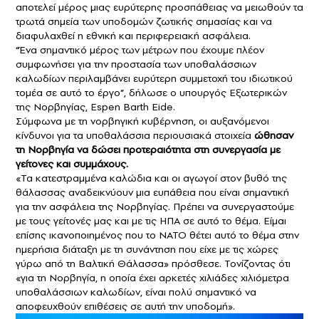
αποτελεί μέρος μιας ευρύτερης προσπάθειας να μειωθούν τα
τρωτά σημεία των υποδομών ζωτικής σημασίας και να
διαφυλαχθεί η εθνική και περιφερειακή ασφάλεια.
“Ένα σημαντικό μέρος των μέτρων που έχουμε πλέον
συμφωνήσει για την προστασία των υποθαλάσσιων
καλωδίων περιλαμβάνει ευρύτερη συμμετοχή του ιδιωτικού
τομέα σε αυτό το έργο”, δήλωσε ο υπουργός Εξωτερικών
της Νορβηγίας, Espen Barth Eide.
Σύμφωνα με τη νορβηγική κυβέρνηση, οι αυξανόμενοι
κίνδυνοι για τα υποθαλάσσια περιουσιακά στοιχεία
ώθησαν
τη Νορβηγία να δώσει προτεραιότητα στη συνεργασία με
γείτονες και συμμάχους.
«Τα κατεστραμμένα καλώδια και οι αγωγοί στον βυθό της
θάλασσας αναδεικνύουν μια ευπάθεια που είναι σημαντική
για την ασφάλεια της Νορβηγίας. Πρέπει να συνεργαστούμε
με τους γείτονές μας και με τις ΗΠΑ σε αυτό το θέμα. Είμαι
επίσης ικανοποιημένος που το ΝΑΤΟ θέτει αυτό το θέμα στην
ημερήσια διάταξη με τη συνάντηση που είχε με τις χώρες
γύρω από τη Βαλτική Θάλασσα» πρόσθεσε. Τονίζοντας ότι
«για τη Νορβηγία, η οποία έχει αρκετές χιλιάδες χιλιόμετρα
υποθαλάσσιων καλωδίων, είναι πολύ σημαντικό να
αποφευχθούν επιθέσεις σε αυτή την υποδομή».