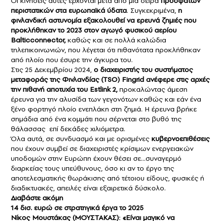
Οι κινήσεις αυτές έρχονται μετά από μια σειρά
πρόσφατων
περιστατικών στα ευρωπαϊκά ύδατα
. Συγκεκριμένα,
η
φινλανδική αστυνομία εξακολουθεί να ερευνά ζημιές που
προκλήθηκαν το 2023 στον αγωγό φυσικού αερίου
Balticconnector,
καθώς και σε πολλά καλώδια
τηλεπικοινωνιών, που λέγεται ότι πιθανότατα προκλήθηκαν
από πλοίο που έσυρε την άγκυρα του.
Στις 25 Δεκεμβρίου 2024,
ο διαχειριστής του συστήματος
μεταφοράς της Φινλανδίας (TSO) Fingrid ανέφερε στις αρχές
την πιθανή αποτυχία του Estlink 2,
προκαλώντας άμεση
έρευνα για την αλυσίδα των γεγονότων καθώς και εάν ένα
ξένο φορτηγό πλοίο ενεπλάκη στη ζημιά. Η έρευνα βρήκε
σημάδια από ένα κομμάτι που σέρνεται στο βυθό της
θάλασσας επί δεκάδες χιλιόμετρα.
Όλα αυτά, σε συνδυασμό και με ορισμένες
κυβερνοεπιθέσεις
που έχουν συμβεί σε διαχειριστές κρίσιμων ενεργειακών
υποδομών στην Ευρώπη έχουν θέσει σε…συναγερμό
διαρκείας τους υπεύθυνους, όσο κι αν το έργο της
αποτελεσματικής θωράκισης από τέτοιου είδους, φυσικές ή
διαδικτυακές, απειλές είναι εξαιρετικά δύσκολο.
Διαβάστε ακόμη
14 δισ. ευρώ σε στρατηγικά έργα το 2025
Νίκος Μουστάκας (ΜΟΥΣΤΑΚΑΣ): «Είναι μαγικό να