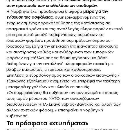
στην προστασία των υποθαλάσσιων υποδομών.
Η Νορβηγία έχει προσδιορίσει διάφορα
μέτρα για την
ενίσχυση της ασφάλειας
, συμπεριλαμβανομένης της
εναρμονισμένης παρακολούθησης της κατάστασης σε
πραγματικό χρόνο και της ανταλλαγής πληροφοριών σχετικά
με περιστατικά μεταξύ κυβερνήσεων, συμμάχων και
ιδιωτικών φορέων. προώθηση συμπράξεων δημόσιου-
ιδιωτικού τομέα για την επέκταση της ικανότητας επισκευής
και συντήρησης καθώς και ενθάρρυνση των εμπορικών
φορέων εκμετάλλευσης να δημιουργήσουν μια βάση
δεδομένων για την ανταλλαγή πληροφοριών σχετικά με
βλάβες καλωδίων, επισκευές και καθυστερήσεις.
Επιπλέον, ο εξορθολογισμός των διαδικασιών εισαγωγής /
εξαγωγής εξοπλισμού αναμένεται να επιτρέψει την ταχύτερη
μεταφορά εργαλείων και υλικών επισκευής.
«Οι συμμετέχοντες θα αυξήσουν τον συντονισμό σε αυτούς
τους τομείς μέσω του ΝΑΤΟ, των συνεχιζόμενων
διαβουλεύσεων ΗΠΑ-Σκανδιναβίας-Βαλτικής και όλων των
άλλων σχετικών φόρουμ» επισημαίνει η νορβηγική
κυβέρνηση.
Τα πρόσφατα «χτυπήματα»