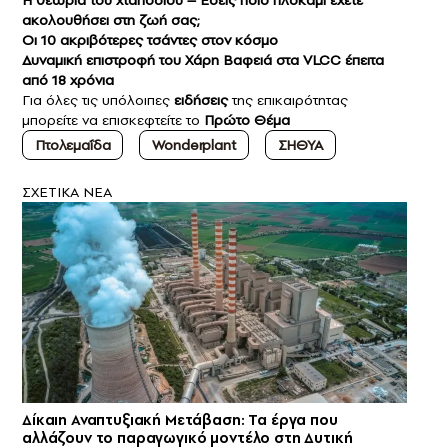
Η θεωρία του χταποδιού – Εσείς ποιο πλοκάμι έχετε
ακολουθήσει στη ζωή σας;
Οι 10 ακριβότερες τσάντες στον κόσμο
Δυναμική επιστροφή του Χάρη Βαφειά στα VLCC έπειτα
από 18 χρόνια
Για όλες τις υπόλοιπες
ειδήσεις
της επικαιρότητας
μπορείτε να επισκεφτείτε το
Πρώτο Θέμα
Πτολεμαΐδα
Wonderplant
ΣΗΘΥΑ
ΣXETIKA NEA
Δίκαιη Αναπτυξιακή Μετάβαση: Τα έργα που
αλλάζουν το παραγωγικό μοντέλο στη Δυτική