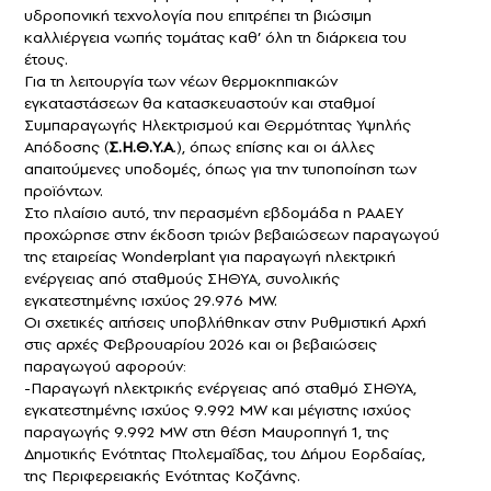
υδροπονική τεχνολογία που επιτρέπει τη βιώσιμη
καλλιέργεια νωπής τομάτας καθ’ όλη τη διάρκεια του
έτους.
Για τη λειτουργία των νέων θερμοκηπιακών
εγκαταστάσεων θα κατασκευαστούν και σταθμοί
Συμπαραγωγής Ηλεκτρισμού και Θερμότητας Υψηλής
Απόδοσης (
Σ.Η.Θ.Υ.Α
.), όπως επίσης και οι άλλες
απαιτούμενες υποδομές, όπως για την τυποποίηση των
προϊόντων.
Στο πλαίσιο αυτό, την περασμένη εβδομάδα η ΡΑΑΕΥ
προχώρησε στην έκδοση τριών βεβαιώσεων παραγωγού
της εταιρείας Wonderplant για παραγωγή ηλεκτρική
ενέργειας από σταθμούς ΣΗΘΥΑ, συνολικής
εγκατεστημένης ισχύος 29.976 MW.
Οι σχετικές αιτήσεις υποβλήθηκαν στην Ρυθμιστική Αρχή
στις αρχές Φεβρουαρίου 2026 και οι βεβαιώσεις
παραγωγού αφορούν:
-Παραγωγή ηλεκτρικής ενέργειας από σταθμό ΣΗΘΥΑ,
εγκατεστημένης ισχύος 9.992 MW και μέγιστης ισχύος
παραγωγής 9.992 MW στη θέση Μαυροπηγή 1, της
Δημοτικής Ενότητας Πτολεμαΐδας, του Δήμου Εορδαίας,
της Περιφερειακής Ενότητας Κοζάνης.