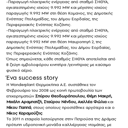
-Παραγωγή ηλεκτρικής ενέργειας από σταθμό ΣΗΘΥΑ,
εγκατεστημένης ισχύος 9.992 MW και μέγιστης ισχύος
παραγωγής 9.992 MW στη θέση Κομανος, της Δημοτικής
Ενότητας Πτολεμαΐδας, του Δήμου Εορδαίας, της
Περιφερειακής Ενότητας Κοζάνης.
-Παραγωγή ηλεκτρικής ενέργειας από σταθμό ΣΗΘΥΑ,
εγκατεστημένης ισχύος 9.992 MW και μέγιστης ισχύος
παραγωγής 9.992 MW στη θέση Μαυροπηγή 2, της
Δημοτικής Ενότητας Πτολεμαΐδας, του Δήμου Εορδαίας,
της Περιφερειακής Ενότητας Κοζάνης.
Όπως σημειώνεται, κάθε σταθμός ΣΗΘΥΑ αποτελείται από
8 ζεύγη εμβολοφόρου κινητήρα /γεννήτριας με καύσιμο
φυσικό αέριο.
Ένα success story
Η Wonderplant Θερμοκήπια Α.Ε. συστάθηκε τον
Φεβρουάριο του 2008 ως κοινή πρωτοβουλία των
επιχειρηματιών
Σπύρου Θεοδωρόπουλου, Θέμη Μακρή,
Μιχάλη Αραμπατζή, Σταύρου Νένδου, Αχιλλέα Φώλια
και
Νίκου Παππά
, στους οποίους προστέθηκε αργότερα και ο
Νίκος Καραμούζης
.
Το 2011 η εταιρεία λειτούργησε στην Πετρούσα της Δράμας
πρότυπη υδροπονική μονάδα καλλιέργειας ντομάτας, με