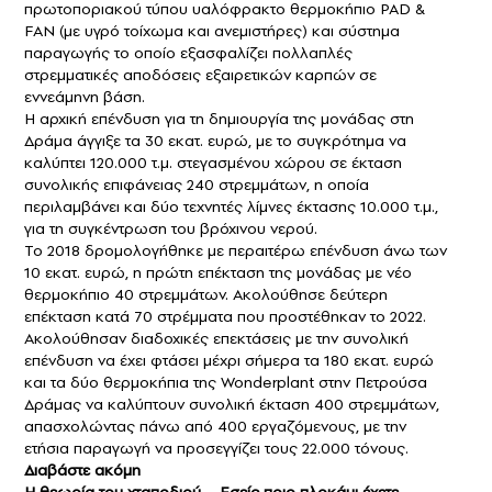
πρωτοποριακού τύπου υαλόφρακτο θερμοκήπιο PAD &
FAN (με υγρό τοίχωμα και ανεμιστήρες) και σύστημα
παραγωγής το οποίο εξασφαλίζει πολλαπλές
στρεμματικές αποδόσεις εξαιρετικών καρπών σε
εννεάμηνη βάση.
Η αρχική επένδυση για τη δημιουργία της μονάδας στη
Δράμα άγγιξε τα 30 εκατ. ευρώ, με το συγκρότημα να
καλύπτει 120.000 τ.μ. στεγασμένου χώρου σε έκταση
συνολικής επιφάνειας 240 στρεμμάτων, η οποία
περιλαμβάνει και δύο τεχνητές λίμνες έκτασης 10.000 τ.μ.,
για τη συγκέντρωση του βρόχινου νερού.
Το 2018 δρομολογήθηκε με περαιτέρω επένδυση άνω των
10 εκατ. ευρώ, η πρώτη επέκταση της μονάδας με νέο
θερμοκήπιο 40 στρεμμάτων. Ακολούθησε δεύτερη
επέκταση κατά 70 στρέμματα που προστέθηκαν το 2022.
Ακολούθησαν διαδοχικές επεκτάσεις με την συνολική
επένδυση να έχει φτάσει μέχρι σήμερα τα 180 εκατ. ευρώ
και τα δύο θερμοκήπια της Wonderplant στην Πετρούσα
Δράμας να καλύπτουν συνολική έκταση 400 στρεμμάτων,
απασχολώντας πάνω από 400 εργαζόμενους, με την
ετήσια παραγωγή να προσεγγίζει τους 22.000 τόνους.
Διαβάστε ακόμη