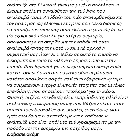
ανάπτυξη στο Ελληνικό είναι μια μεγάλη πρόκληση κι
έχουμε απόλυτη συναίσθηση της ευθύνης που
αναλαμβάνουμε. Απόδειξη του πώς αντιλαμβανόμαστε
τον ρόλο μας ως ελληνική εταιρεία που θέλει διαρκώς
να στηρίζει τον τόπο μας αποτελεί και το γεγονός ότι σε
μία εξαιρετικά δύσκολη για το έργο συγκυρία,
αποφασίσαμε να στηρίξουμε την επένδυσή αυτή
αναλαμβάνοντας την κατά 100%, ενώ αρχικά η
συμμετοχή μας ήταν 35%. Θέλω σε αυτό το σημείο να
ευχαριστήσω τόσο το ελληνικό Δημόσιο όσο και την
Lamda Development για τη μέχρι σήμερα συνεργασία
και να τονίσω ότι και στη συγκεκριμένη περίπτωση
κατέστη απολύτως σαφές γιατί είναι εξαιρετικά κρίσιμο
να συμμετέχουν ενεργά ελληνικές εταιρείες στις μεγάλες
επενδύσεις, που αποτελούν “στοίχημα” για τη χώρα.
Φυσικά, οι ξένοι επενδυτές είναι ευπρόσδεκτοι, αλλά είναι
οι ελληνικές επιχειρήσεις αυτές που βάζουν πλάτη όταν
προκύπτουν δυσκολίες στις μεγάλες επενδύσεις, γιατί
εμείς εδώ ζούμε κι αναπνέουμε και η επιβίωση κι
ανάπτυξή μας είναι απόλυτα ευθυγραμμισμένες με την
πρόοδο και την ευημερία της πατρίδας μας».
Διαβάστε ακόμη: