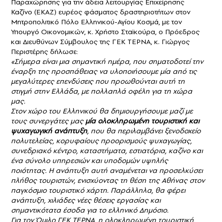
Παραχώρησης για την άδεια λειτουργίας Επιχείρησης
Καζίνο (ΕΚΑΖ) ευρέος φάσματος δραστηριοτήτων στον
Μητροπολιτικό Πόλο Ελληνικού-Αγίου Κοσμά, με τον
Υπουργό Οικονομικών, κ. Χρήστο Σταϊκούρα, ο Πρόεδρος
και Διευθύνων Σύμβουλος της ΓΕΚ ΤΕΡΝΑ, κ. Γιώργος
Περιστέρης δήλωσε:
«Σήμερα είναι μια σημαντική ημέρα, που σηματοδοτεί την
έναρξη της προσπάθειας να υλοποιήσουμε μία από τις
μεγαλύτερες επενδύσεις που προωθούνται αυτή τη
στιγμή στην Ελλάδα, με πολλαπλά οφέλη για τη χώρα
μας.
Στον χώρο του Ελληνικού θα δημιουργήσουμε μαζί με
τους συνεργάτες μας
μία ολοκληρωμένη τουριστική και
ψυχαγωγική ανάπτυξη
, που θα περιλαμβάνει ξενοδοχείο
πολυτελείας, κορυφαίους προορισμούς ψυχαγωγίας,
συνεδριακό κέντρο, καταστήματα, εστιατόρια, καζίνο και
ένα σύνολο υπηρεσιών και υποδομών υψηλής
ποιότητας. Η ανάπτυξη αυτή αναμένεται να προσελκύσει
πλήθος τουριστών, ενισχύοντας τη θέση της Αθήνας στον
παγκόσμιο τουριστικό χάρτη. Παράλληλα, θα φέρει
ανάπτυξη, χιλιάδες νέες θέσεις εργασίας και
σημαντικότατα έσοδα για το ελληνικό Δημόσιο.
Για τον Όμιλο
ΓΕΚ ΤΕΡΝΑ
, η ολοκληρωμένη τουριστική