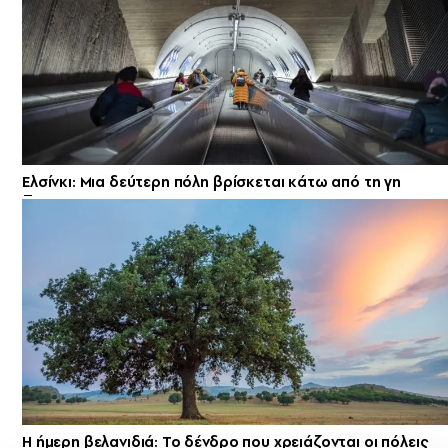
Ελσίνκι: Mια δεύτερη πόλη βρίσκεται κάτω από τη γη
Η ήμερη βελανιδιά: Το δένδρο που χρειάζονται οι πόλεις