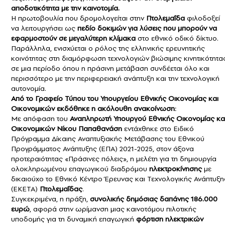
αποδοτικότητα με την καινοτομία.
Η πρωτοβουλία που δρομολογείται στην
Πτολεμαΐδα
φιλοδοξεί
να λειτουργήσει ως
πεδίο δοκιμών για λύσεις που μπορούν να
εφαρμοστούν σε μεγαλύτερη κλίμακα
στο εθνικό οδικό δίκτυο.
Παράλληλα, ενισχύεται ο ρόλος της ελληνικής ερευνητικής
κοινότητας στη διαμόρφωση τεχνολογιών βιώσιμης κινητικότητας
σε μια περίοδο όπου η πράσινη μετάβαση συνδέεται όλο και
περισσότερο με την περιφερειακή ανάπτυξη και την τεχνολογική
αυτονομία.
Από το Γραφείο Τύπου του Υπουργείου Εθνικής Οικονομίας και
Οικονομικών εκδόθηκε η ακόλουθη ανακοίνωση:
Με απόφαση του
Αναπληρωτή Υπουργού Εθνικής Οικονομίας κα
Οικονομικών
Νίκου Παπαθανάση
εντάχθηκε στο Ειδικό
Πρόγραμμα Δίκαιης Αναπτυξιακής Μετάβασης του Εθνικού
Προγράμματος Ανάπτυξης (ΕΠΑ) 2021-2025, στον άξονα
προτεραιότητας «Πράσινες πόλεις», η μελέτη για τη δημιουργία
ολοκληρωμένου επαγωγικού διαδρόμου
ηλεκτροκίνησης
με
δικαιούχο το Εθνικό Κέντρο Έρευνας και Τεχνολογικής Ανάπτυξη
(ΕΚΕΤΑ)
Πτολεμαΐδας
.
Συγκεκριμένα, η πράξη,
συνολικής δημόσιας δαπάνης 186.000
ευρώ
, αφορά στην ωρίμανση μιας καινοτόμου πιλοτικής
υποδομής για τη δυναμική επαγωγική
φόρτιση ηλεκτρικών