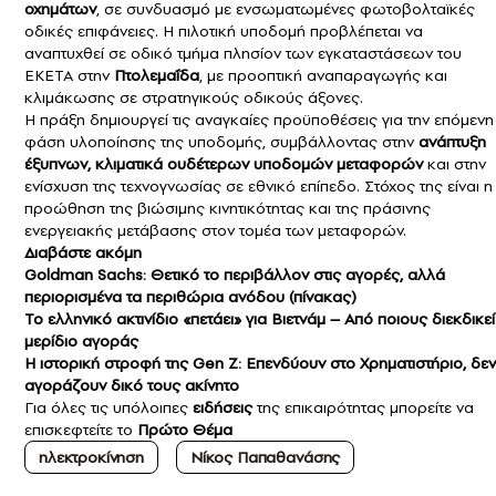
οχημάτων
, σε συνδυασμό με ενσωματωμένες φωτοβολταϊκές
οδικές επιφάνειες. Η πιλοτική υποδομή προβλέπεται να
αναπτυχθεί σε οδικό τμήμα πλησίον των εγκαταστάσεων του
ΕΚΕΤΑ στην
Πτολεμαΐδα
, με προοπτική αναπαραγωγής και
κλιμάκωσης σε στρατηγικούς οδικούς άξονες.
Η πράξη δημιουργεί τις αναγκαίες προϋποθέσεις για την επόμενη
φάση υλοποίησης της υποδομής, συμβάλλοντας στην
ανάπτυξη
έξυπνων, κλιματικά ουδέτερων υποδομών μεταφορών
και στην
ενίσχυση της τεχνογνωσίας σε εθνικό επίπεδο. Στόχος της είναι η
προώθηση της βιώσιμης κινητικότητας και της πράσινης
ενεργειακής μετάβασης στον τομέα των μεταφορών.
Διαβάστε ακόμη
Goldman Sachs: Θετικό το περιβάλλον στις αγορές, αλλά
περιορισμένα τα περιθώρια ανόδου (πίνακας)
To ελληνικό ακτινίδιο «πετάει» για Βιετνάμ – Aπό ποιους διεκδικεί
μερίδιο αγοράς
Η ιστορική στροφή της Gen Z: Επενδύουν στo Χρηματιστήριo, δεν
αγοράζουν δικό τους ακίνητο
Για όλες τις υπόλοιπες
ειδήσεις
της επικαιρότητας μπορείτε να
επισκεφτείτε το
Πρώτο Θέμα
ηλεκτροκίνηση
Νίκος Παπαθανάσης