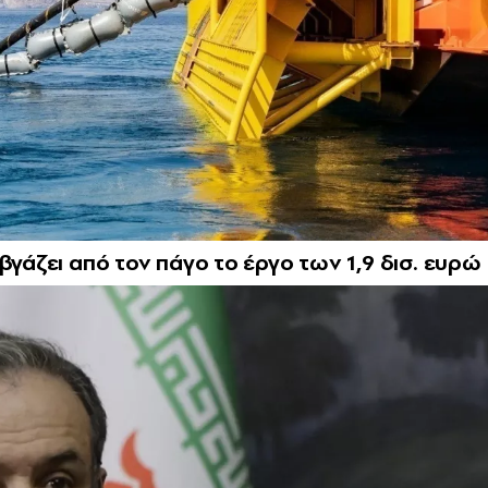
βγάζει από τον πάγο το έργο των 1,9 δισ. ευρώ