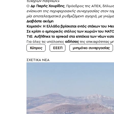
τυχερών παιγνίων.»
Ο
Δρ Πιερής Χουρίδης
, Πρόεδρος της ΑΠΕΚ, δήλω
ενίσχυση της περιφερειακής συνεργασίας στον τομ
μία αποτελεσματικά ρυθμιζόμενη αγορά, με γνώμον
Διαβάστε ακόμη
Κομισιόν: Η Ελλάδα βρίσκεται εντός στόχων του Μ
Σε κρίση ο εμπορικός στόλος των χωρών του ΝΑΤΟ 
ΤτΕ: Αυξήθηκε το spread στα επιτόκια των νέων κα
Για όλες τις υπόλοιπες
ειδήσεις
της επικαιρότητας μπ
Κύπρος
ΕΕΕΠ
μνημόνιο συνεργασίας
ΣXETIKA NEA