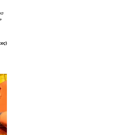
ια
»
κες)