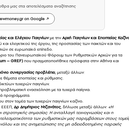
άρθρα μας στα αποτελέσματα αναζήτησης
ewmoney.gr on Google
ίας και Ελέγχου Παιγνίων
με την
Αρχή Παιγνίων και Εποπτείας Καζίν
 και ελεγκτικού της έργου, της προστασίας των παικτών και του
σιών σε ευρωπαϊκό επίπεδο.
ριο του Πανευρωπαϊκού Φόρουμ των Ρυθμιστικών Αρχών για τα
rum – GREF)
που πραγματοποιήθηκε πρόσφατα στην Αθήνα και
μόνιο συνεργασίας προβλέπει
, μεταξύ άλλων:
ε θέματα εποπτείας και ρύθμισης.
ικτύων τυχερών παιγνίων.
προβληματική ενασχόληση με τα τυχερά παίγνια.
κά προγράμματα.
 στον τομέα των τυχερών παιγνίων καζίνο.
ς ΕΕΕΠ,
Δρ Δημήτριος Ντζανάτος
, δήλωσε μεταξύ άλλων:
«Η
ι στρατηγικής σημασίας. Η ανταλλαγή τεχνογνωσίας και η
οτελεσματικότητα των ρυθμιστικών μας παρεμβάσεων στους τομεί
υνόλου και της αντιμετώπισης της μη αδειοδοτημένης παροχής