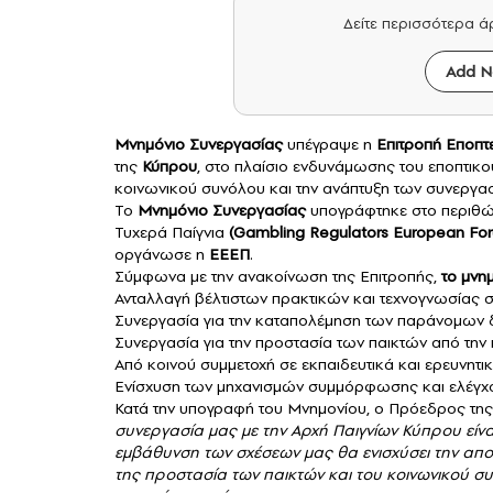
Δείτε περισσότερα 
Add N
Μνημόνιο Συνεργασίας
υπέγραψε η
Επιτροπή Εποπτε
της
Κύπρου
, στο πλαίσιο ενδυνάμωσης του εποπτικού
κοινωνικού συνόλου και την ανάπτυξη των συνεργα
Το
Μνημόνιο Συνεργασίας
υπογράφτηκε στο περιθώ
Τυχερά Παίγνια
(Gambling Regulators European Fo
οργάνωσε η
ΕΕΕΠ
.
Σύμφωνα με την ανακοίνωση της Επιτροπής,
το μνη
Ανταλλαγή βέλτιστων πρακτικών και τεχνογνωσίας σ
Συνεργασία για την καταπολέμηση των παράνομων δ
Συνεργασία για την προστασία των παικτών από την 
Από κοινού συμμετοχή σε εκπαιδευτικά και ερευνητι
Ενίσχυση των μηχανισμών συμμόρφωσης και ελέγχου
Κατά την υπογραφή του Μνημονίου, ο Πρόεδρος τη
συνεργασία μας με την Αρχή Παιγνίων Κύπρου είνα
εμβάθυνση των σχέσεων μας θα ενισχύσει την απ
της προστασία των παικτών και του κοινωνικού σ