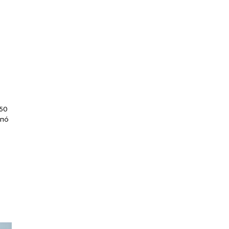
-50
από