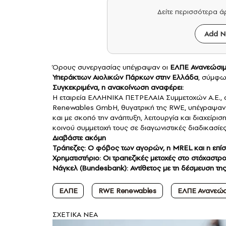
Δείτε περισσότερα 
Add N
Όρους συνεργασίας υπέγραψαν οι
ΕΛΠΕ Ανανεώσι
Υπεράκτιων Αιολικών Πάρκων στην Ελλάδα
, σύμφω
Συγκεκριμένα, η ανακοίνωση αναφέρει:
Η εταιρεία ΕΛΛΗΝΙΚΑ ΠΕΤΡΕΛΑΙΑ Συμμετοχών Α.Ε., α
Renewables GmbH, θυγατρική της RWE, υπέγραψαν 
και με σκοπό την ανάπτυξη, λειτουργία και διαχείρ
κοινού συμμετοχή τους σε διαγωνιστικές διαδικασίες
Διαβάστε ακόμη
Τράπεζες: Ο φόβος των αγορών, η MREL και η επί
Χρηματιστήριο: Οι τραπεζικές μετοχές στο στόχαστ
Νάγκελ (Bundesbank): Αντίθετος με τη δέσμευση τη
ΕΛΠΕ
RWE Renewables
ΕΛΠΕ Ανανεώσ
ΣXETIKA NEA