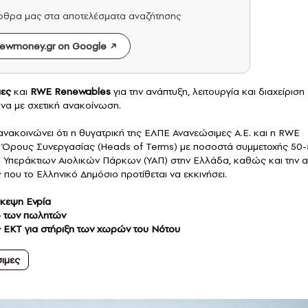
άρθρα μας στα αποτελέσματα αναζήτησης
ewmoney.gr on Google
μες
και
RWE Renewables
για την ανάπτυξη, λειτουργία και διαχείριση
να με σχετική ανακοίνωση.
νακοινώνει ότι η θυγατρική της ΕΛΠΕ Ανανεώσιμες Α.Ε. και η RWE
Όρους Συνεργασίας (Heads of Terms) με ποσοστά συμμετοχής 50
ιση Υπεράκτιων Αιολικών Πάρκων (ΥΑΠ) στην Ελλάδα, καθώς και την 
 που το Ελληνικό Δημόσιο προτίθεται να εκκινήσει.
σκεψη Ενρία
ρο των πωλητών
ς ΕΚΤ για στήριξη των χωρών του Νότου
ιμες