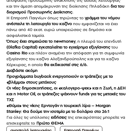
απόφασης προσωρινής ανάκλησης της άδειας λειτουργίας
και την άμεση απομάκρυνση της διοίκησης Πηλαδάκη
δια του
διορισμού Προσωρινής Διοίκησης.
Η Επιτροπή Παιγνίων όπως τηρώντας το
γράμμα του νόμου
ανέστειλε τη λειτουργία του καζίνο
που εμφανίζεται να έχει
πάνω από 40 εκατ. ευρώ υποχρεώσεις σε δημόσιο και
ασφαλιστικά ταμεία.
Όπως έχει σημειώσει το newmoney
, η πλευρά του επενδυτή
(Glafka Capital)
εγκαταλείπει το εγχείρημα εξυγίανσης
του
Casino Rio
και πλέον αναμένει την απόφαση για τη συμφωνία
εξυγίανσης του καζίνο Αλεξανδρούπολης και για το καζίνο
Κέρκυρας, η οποία
θα εκδικαστεί στις 6/6.
Διαβάστε ακόμη
Προγράμματα buyback ενεργοποιούν οι τράπεζες με το
«βλέμμα» στους μετόχους
Οι νέες δημοσκοπήσεις, οι «καλογερο-ψεκ» και η Ζωή, η ΔΕΗ
και η Motor Oil, οι τράπεζες ψάχνουν funds για τις μετοχές του
ΤΧΣ
«Θύμα» της νίκης Ερντογάν η τουρκική λίρα – Morgan
Stanley: Θα δούμε την ισοτιμία με το δολάριο στο 26:1
Για όλες τις υπόλοιπες
ειδήσεις
της επικαιρότητας μπορείτε να
επισκεφτείτε το
Πρώτο ΘΕΜΑ
αναστολή λειτουργίας
Επιτροπή Παιγνίων