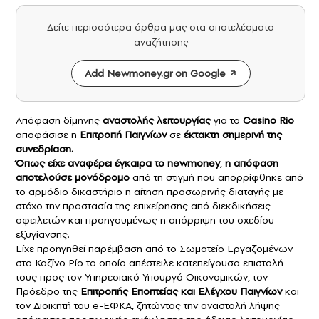
Δείτε περισσότερα άρθρα μας στα αποτελέσματα
αναζήτησης
Add Newmoney.gr on Google
Απόφαση δίμηνης
αναστολής λειτουργίας
για το
Casino Rio
αποφάσισε η
Επιτροπή Παιγνίων
σε
έκτακτη σημερινή της
συνεδρίαση.
Όπως είχε αναφέρει έγκαιρα το newmoney
,
η απόφαση
αποτελούσε μονόδρομο
από τη στιγμή που απορρίφθηκε από
το αρμόδιο δικαστήριο η αίτηση προσωρινής διαταγής με
στόχο την προστασία της επιχείρησης από διεκδικήσεις
οφειλετών και προηγουμένως η απόρριψη του σχεδίου
εξυγίανσης.
Είχε προηγηθεί παρέμβαση από το Σωματείο Εργαζομένων
στο Καζίνο Ρίο το οποίο απέστειλε κατεπείγουσα επιστολή
τους προς τον Υπηρεσιακό Υπουργό Οικονομικών, τον
Πρόεδρο της
Επιτροπής Εποπτείας και Ελέγχου Παιγνίων
και
τον Διοικητή του e-ΕΦΚΑ, ζητώντας την αναστολή λήψης