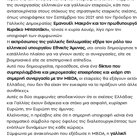
της συνεργασίας ελληνικών και γαλλικών εταιρειών, κάτι που
ανταποκρίνεται στους στόχους της στρατηγικής εταιρικής σχέσης,
όπως υπογράφηκε τον Σεπτέμβριο του 2021 από τον Πρόεδρο τη
Γαλλικής Δημοκρατίας
Εμανουέλ Μακρόν και τον πρωθυπουργό
Κυριάκο Μητσοτάκη
», τόνισε η κυρία Αουέρ, λίγο πριν την
υπογραφή των συμφωνιών.
Η
εκπρόσωπος της γαλλικής διπλωματίας εξήρε τον ρόλο του
ελληνικού υπουργείου Εθνικής Άμυνας,
«το οποίο δημιούργησε τ
κατάλληλο πλαίσιο για να γίνουν αυτές οι συνεργασίες, είτε σε
βιομηχανικό είτε σε επιστημονικό επίπεδο».
Αυτό που δημιουργείται, προσέθεσε, είναι ένα
δίκτυο που
συμπεριλαμβάνει και μικρομεσαίες επιχειρήσεις και «χάρη στη
σημερινή συνεργασία με την MBDA,
οι εταιρείες θα εξάγουν εκτό
Ελλάδος, που δεν θα είχαν την ευκαιρία να το πράξουν υπό άλλ
συνθήκες».
Αυτές οι δύο συμφωνίες αποδεικνύουν ότι οι σχέσεις Ελλάδας
και Γαλλίας έχουν διάρκεια και στόχο μια ασφαλή, κυρίαρχη
Ευρώπη, την Ευρώπη της άμυνας.
Κλείνοντας, η πρέσβης είπε ότι η σημερινή υπογραφή «είναι ένα
πραγματικό σύμβολο προς όφελος της διαλειτουργικότητας των
ενόπλων δυνάμεων της κάθε χώρας».
Σύμφωνα με ανακοίνωση που εξέδωσε η MBDA, η
γαλλική