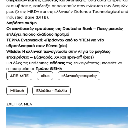
υπηρεσιών και της Έρευνας και Ανάπτυξης
. Όλα αυτά τα έργα κα
οι συμβάσεις, κατέληξε, αποσκοπούν στην ενίσχυση των δεσμών
μεταξύ της MBDA και της ελληνικής Defence Technological an
Industrial Base (DITB).
Διαβάστε ακόμη
Οι επενδυτικές προτάσεις της Deutsche Bank – Ποιες μετοχές
επιλέγει, ποιους κλάδους προτιμά
ΤΕΡΝΑ Ενεργειακή: «Πράσινο» από το ΥΠΕΝ για νέο
υδροηλεκτρικό στον Εύηνο (pic)
Witside: Η ελληνική τεχνογνωσία στην ΑΙ για τις μεγάλες
επιχειρήσεις – Εξαγορές, ΧΑ και spin-off (pics)
Για όλες τις υπόλοιπες
ειδήσεις
της επικαιρότητας μπορείτε να
επισκεφτείτε το
Πρώτο ΘΕΜΑ
ΑΠΕ-ΜΠΕ
Altus
ελληνικές εταιρείες
Miltech
Ελλάδα - Γαλλία
ΣXETIKA NEA