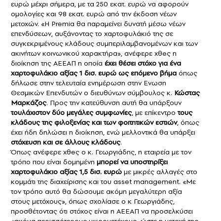
ευρώ μέχρι σήμερα, με τα 250 εκατ. ευρώ να αφορούν
ομολογίες και 98 εκατ. ευρώ από την έκδοση νέων
μετοχών. «Η Ρremia θα παραμείνει δυνατή μέσω νέων
επενδύσεων, αυξάνοντας το χαρτοφυλάκιό της σε
συγκεκριμένους κλάδους συμπεριλαμβανομένων και των
ακινήτων κοινωνικού χαρακτήρα», ανέφερε χθeς η
διοίκηση της ΑΕΕΑΠ η οποία
έχει θέσει στόχο για ένα
χαρτοφυλάκιο αξίας 1 δισ. ευρώ ως επόμενο βήμα
όπως
δήλωσε στην τελευταία ενημέρωση στην Ενωση
Θεσμικών Επενδυτών ο διευθύνων σύμβουλος κ.
Κώστας
Μαρκάζος
. Προς την κατεύθυνση αυτή θα υπάρξουν
τουλάχιστον δύο μεγάλες συμφωνίες
, με επίκεντρο
τους
κλάδους της φιλοξενίας και των φοιτητικών εστιών
, όπως
έχει ήδη δηλώσει η διοίκηση, ενώ μελλοντικά θα υπάρξει
στόχευση και σε άλλους κλάδους
.
Όπως ανέφερε χθeς ο κ. Γεωργιάδης, η εταιρεία με τον
τρόπο που είναι δομημένη
μπορεί να υποστηρίξει
χαρτοφυλάκιο αξίας 1,5 δισ. ευρώ
με μικρές αλλαγές στο
κομμάτι της διαχείρισης και του asset management. «Με
τον τρόπο αυτό θα δώσουμε ακόμη μεγαλύτερη αξία
στους μετόχους», όπως σχολίασε ο κ Γεωργιάδης,
προσθέτοντας ότι στόχος είναι η ΑΕΕΑΠ να προσελκύσει