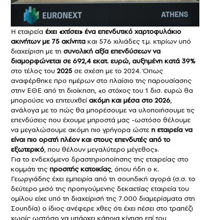
Η εταιρεία
έχει «χτίσει» ένα επενδυτικό χαρτοφυλάκιο
ακινήτων με 75 ακίνητα
και 576 χιλιάδες τ.μ. κτιρίων υπό
διαχείριση με τη
συνολική αξία επενδύσεων να
διαμορφώνεται σε 692,4 εκατ. ευρώ, αυξημένη κατά 39%
στο τέλος του
2025
σε σχέση με το 2024. Όπως
αναφέρθηκε προ ημέρων στο πλαίσιο της παρουσίασης
στην ΕΘΕ από τη διοίκηση, «ο στόχος του 1 δισ. ευρώ θα
μπορούσε να επιτευχθεί
ακόμη και μέσα στο 2026
,
ανάλογα με το πώς θα μπορέσουμε να υλοποιήσουμε τις
επενδύσεις που έχουμε μπροστά μας -ωστόσο θέλουμε
να μεγαλώσουμε ακόμη πιο γρήγορα ώστε
η εταιρεία να
είναι πιο ορατή πλέον και στους επενδυτές από το
εξωτερικό
, που θέλουν μεγαλύτερο μέγεθος».
Για το ενδεχόμενο δραστηριοποίησης της εταιρείας στο
κομμάτι της
προσιτής κατοικίας
, όπου ήδη ο κ.
Γεωργιάδης έχει εμπειρία από τη σουηδική αγορά (σ.σ. το
δεύτερο μισό της προηγούμενης δεκαετίας εταιρεία του
ομίλου είχε υπό τη διαχείρισή της 7.000 διαμερίσματα στη
Σουηδία) ο ίδιος ανέφερε χθες ότι έχει πέσει στο τραπέζι
χωρίς ωστόσο να υπάρχει κάποια κίνηση επί του