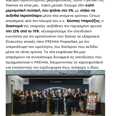
«ακόμα περισσότερους μικρομετόχους, ώστε η μετοχή της
Premia να είναι μία… λαϊκή μετοχή. Έχουμε ήδη
καλή
μερισματική πολιτική, που φτάνει στο 5%
, με
στόχο να
αυξηθεί περισσότερο
μέσα στα επόμενα χρόνια». Όπως
επεσήμανε από την πλευρά του ο κ.
Κώστας Μαρκάζος
, η
διασπορά
της εταιρείας αυξήθηκε την περασμένη χρονιά
στο 22% από το 15%
. «Ευχαριστούμε την επενδυτική
κοινότητα για την εμπιστοσύνη που δείχνει σε εξαιρετικά
δύσκολες εποχές στην PREMIA Properties, με την
υπερκάλυψη του ομολόγου, του δεύτερου που εκδίδει
μέσα σε πέντε χρόνια. Τα νέα κεφάλαια θα μας
επιτρέψουν να συνεχίσουμε δυναμικά τις επενδύσεις που
πραγματοποιεί η PREMIA, διευρύνοντας το χαρτοφυλάκιό
και ενισχύοντας την κερδοφορία της», ανέφερε ο ίδιος.