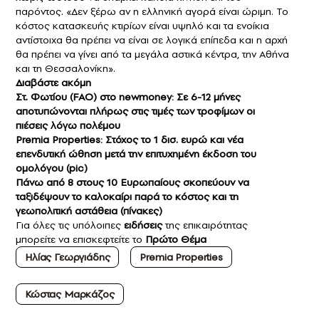
παρόντος. «Δεν ξέρω αν η ελληνική αγορά είναι ώριμη. Το
κόστος κατασκευής κτιρίων είναι υψηλό και τα ενοίκια
αντίστοιχα θα πρέπει να είναι σε λογικά επίπεδα και η αρχή
θα πρέπει να γίνει από τα μεγάλα αστικά κέντρα, την Αθήνα
και τη Θεσσαλονίκη».
Διαβάστε ακόμη
Στ. Φωτίου (FAO) στο newmoney: Σε 6-12 μήνες
αποτυπώνονται πλήρως στις τιμές των τροφίμων οι
πιέσεις λόγω πολέμου
Premia Properties: Στόχος το 1 δισ. ευρώ και νέα
επενδυτική ώθηση μετά την επιτυχημένη έκδοση του
ομολόγου (pic)
Πάνω από 8 στους 10 Ευρωπαίους σκοπεύουν να
ταξιδέψουν το καλοκαίρι παρά το κόστος και τη
γεωπολιτική αστάθεια (πίνακες)
Για όλες τις υπόλοιπες
ειδήσεις
της επικαιρότητας
μπορείτε να επισκεφτείτε το
Πρώτο Θέμα
Ηλίας Γεωργιάδης
Premia Properties
Κώστας Μαρκάζος