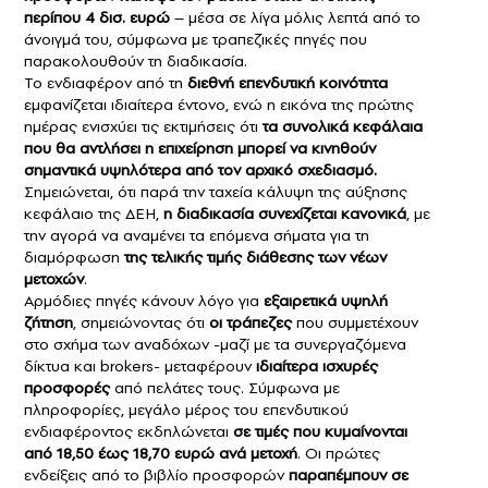
περίπου 4 δισ. ευρώ
– μέσα σε λίγα μόλις λεπτά από το
άνοιγμά του, σύμφωνα με τραπεζικές πηγές που
παρακολουθούν τη διαδικασία.
Το ενδιαφέρον από τη
διεθνή επενδυτική κοινότητα
εμφανίζεται ιδιαίτερα έντονο, ενώ η εικόνα της πρώτης
ημέρας ενισχύει τις εκτιμήσεις ότι
τα συνολικά κεφάλαια
που θα αντλήσει η επιχείρηση μπορεί να κινηθούν
σημαντικά υψηλότερα από τον αρχικό σχεδιασμό.
Σημειώνεται, ότι παρά την ταχεία κάλυψη της αύξησης
κεφάλαιο της ΔΕΗ,
η διαδικασία συνεχίζεται κανονικά
, με
την αγορά να αναμένει τα επόμενα σήματα για τη
διαμόρφωση
της τελικής τιμής διάθεσης των νέων
μετοχών
.
Αρμόδιες πηγές κάνουν λόγο για
εξαιρετικά υψηλή
ζήτηση
, σημειώνοντας ότι
οι τράπεζες
που συμμετέχουν
στο σχήμα των αναδόχων -μαζί με τα συνεργαζόμενα
δίκτυα και brokers- μεταφέρουν
ιδιαίτερα ισχυρές
προσφορές
από πελάτες τους. Σύμφωνα με
πληροφορίες, μεγάλο μέρος του επενδυτικού
ενδιαφέροντος εκδηλώνεται
σε τιμές που κυμαίνονται
από 18,50 έως 18,70 ευρώ ανά μετοχή
. Οι πρώτες
ενδείξεις από το βιβλίο προσφορών
παραπέμπουν σε