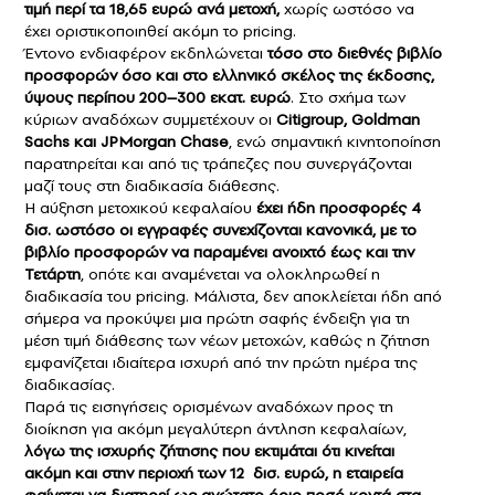
τιμή περί τα 18,65 ευρώ ανά μετοχή,
χωρίς ωστόσο να
έχει οριστικοποιηθεί ακόμη το pricing.
Έντονο ενδιαφέρον εκδηλώνεται
τόσο στο διεθνές βιβλίο
προσφορών όσο και στο ελληνικό σκέλος της έκδοσης,
ύψους περίπου 200–300 εκατ. ευρώ
. Στο σχήμα των
κύριων αναδόχων συμμετέχουν οι
Citigroup, Goldman
Sachs και JPMorgan Chase
, ενώ σημαντική κινητοποίηση
παρατηρείται και από τις τράπεζες που συνεργάζονται
μαζί τους στη διαδικασία διάθεσης.
Η αύξηση μετοχικού κεφαλαίου
έχει ήδη προσφορές 4
δισ. ωστόσο οι εγγραφές συνεχίζονται κανονικά, με το
βιβλίο προσφορών να παραμένει ανοιχτό έως και την
Τετάρτη
, οπότε και αναμένεται να ολοκληρωθεί η
διαδικασία του pricing. Μάλιστα, δεν αποκλείεται ήδη από
σήμερα να προκύψει μια πρώτη σαφής ένδειξη για τη
μέση τιμή διάθεσης των νέων μετοχών, καθώς η ζήτηση
εμφανίζεται ιδιαίτερα ισχυρή από την πρώτη ημέρα της
διαδικασίας.
Παρά τις εισηγήσεις ορισμένων αναδόχων προς τη
διοίκηση για ακόμη μεγαλύτερη άντληση κεφαλαίων,
λόγω της ισχυρής ζήτησης που εκτιμάται ότι κινείται
ακόμη και στην περιοχή των 12 δισ. ευρώ, η εταιρεία
φαίνεται να διατηρεί ως ανώτατο όριο ποσό κοντά στα