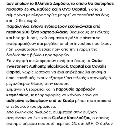
των οποίων το Ελληνικό Δημόσιο, το οποίο θα διατηρήσει
ποσοστό 33,4%, καθώς και η CVC Capital,
η οποία
σύμφωνα με πληροφορίες μπορεί να τοποθετήσει έως
και 1,2 δισ. ευρώ.
Παράλληλα, έντονο ενδιαφέρον εκδηλώνεται από
περίπου 200 ξένα χαρτοφυλάκια,
θεσμικούς επενδυτές
και hedge funds, ενώ σημαντικό ρόλο φαίνεται να
διαδραματίζουν και μεγάλοι anchor investors που έχουν
ήδη «κλειδώσει» θέσεις πριν από την έναρξη της
διαδικασίας βιβλίου προσφορών.
Στην αγορά κυκλοφορούν ονόματα όπως τα
Qatar
Investment Authority, BlackRock, Capital και Covallis
Capital
, χωρίς ωστόσο να έχει επιβεβαιωθεί επίσημα
ποιοι επενδυτές έχουν εξασφαλίσει τελικές κατανομές ή
μεγαλύτερες θέσεις στην έκδοση.
Σημαντική θεωρείται και η
παρουσία αραβικών
κεφαλαίων,
με πληροφορίες να κάνουν λόγο για
αυξημένο ενδιαφέρον από το Κατάρ
μέσω του κρατικού
επενδυτικού του βραχίονα.
Από ελληνικής πλευράς, συμμετοχή στην αύξηση
αναμένεται να έχει και ο
Όμιλος Κοπελούζου
, ο οποίος
διατηρεί σήμερα ποσοστό περίπου 2% στη ΔΕΗ. Ο όμιλος