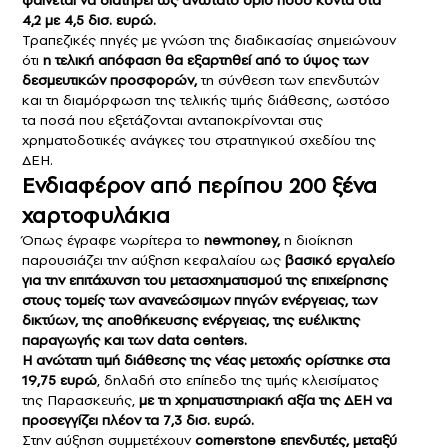
4,2 με 4,5 δισ. ευρώ.
Τραπεζικές πηγές με γνώση της διαδικασίας σημειώνουν
ότι
η τελική απόφαση θα εξαρτηθεί από το ύψος των
δεσμευτικών προσφορών,
τη σύνθεση των επενδυτών
και τη διαμόρφωση της τελικής τιμής διάθεσης, ωστόσο
τα ποσά που εξετάζονται ανταποκρίνονται στις
χρηματοδοτικές ανάγκες του στρατηγικού σχεδίου της
ΔΕΗ.
Ενδιαφέρον από περίπου 200 ξένα
χαρτοφυλάκια
Όπως έγραφε νωρίτερα το
newmoney,
η διοίκηση
παρουσιάζει την αύξηση κεφαλαίου ως
βασικό εργαλείο
για την επιτάχυνση του μετασχηματισμού της επιχείρησης
στους τομείς των ανανεώσιμων πηγών ενέργειας, των
δικτύων, της αποθήκευσης ενέργειας, της ευέλικτης
παραγωγής και των data centers.
Η ανώτατη τιμή διάθεσης της νέας μετοχής ορίστηκε στα
19,75 ευρώ
, δηλαδή στο επίπεδο της τιμής κλεισίματος
της Παρασκευής,
με τη χρηματιστηριακή αξία της ΔΕΗ να
προσεγγίζει πλέον τα 7,3 δισ. ευρώ.
Στην αύξηση συμμετέχουν
cornerstone επενδυτές, μεταξύ