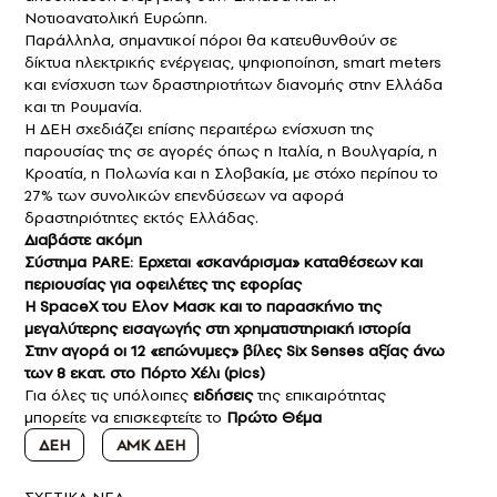
Νοτιοανατολική Ευρώπη.
Παράλληλα, σημαντικοί πόροι θα κατευθυνθούν σε
δίκτυα ηλεκτρικής ενέργειας, ψηφιοποίηση, smart meters
και ενίσχυση των δραστηριοτήτων διανομής στην Ελλάδα
και τη Ρουμανία.
Η ΔΕΗ σχεδιάζει επίσης περαιτέρω ενίσχυση της
παρουσίας της σε αγορές όπως η Ιταλία, η Βουλγαρία, η
Κροατία, η Πολωνία και η Σλοβακία, με στόχο περίπου το
27% των συνολικών επενδύσεων να αφορά
δραστηριότητες εκτός Ελλάδας.
Διαβάστε ακόμη
Σύστημα PARE: Ερχεται «σκανάρισμα» καταθέσεων και
περιουσίας για οφειλέτες της εφορίας
H SpaceX του Ελον Μασκ και το παρασκήνιο της
μεγαλύτερης εισαγωγής στη χρηματιστηριακή ιστορία
Στην αγορά οι 12 «επώνυμες» βίλες Six Senses αξίας άνω
των 8 εκατ. στο Πόρτο Χέλι (pics)
Για όλες τις υπόλοιπες
ειδήσεις
της επικαιρότητας
μπορείτε να επισκεφτείτε το
Πρώτο Θέμα
ΔΕΗ
ΑΜΚ ΔΕΗ
ΣXETIKA NEA