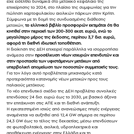
είχε εισέλθει δυναμικά στο μετοχικό κεφάλαιο της
επιχείρησης το 2024, στο πλαίσιο της συμφωνίας για την
πώληση χαρτοφυλακίου αιολικών πάρκων στην Κρήτη.
Σύμφωνα με τη δομή της συνδυασμένης διάθεσης
μετοχών,
το ελληνικό βιβλίο προσφορών εκτιμάται ότι θα
κινηθεί στην περιοχή των 200-300 εκατ. ευρώ, ενώ το
μεγαλύτερο μέρος της έκδοσης, περίπου 3,7 δισ. ευρώ,
αφορά τη διεθνή ιδιωτική τοποθέτηση.
Η διοίκηση της ΔΕΗ επιχειρεί παράλληλα να ισορροπήσει
ανάμεσα στην
προσέλκυση νέων ισχυρών επενδυτών και
στην προστασία των υφιστάμενων μετόχων από
υπερβολική απομείωση των ποσοστών συμμετοχής τους.
Για τον λόγο αυτό προβλέπεται μηχανισμός κατά
προτεραιότητα κατανομής νέων μετοχών προς τους
παλαιούς μετόχους.
Το νέο επενδυτικό σχέδιο της ΔΕΗ προβλέπει συνολικές
επενδύσεις 24 δισ. ευρώ έως το 2030, με βασικό άξονα
την επιτάχυνση στις ΑΠΕ και τη διεθνή ανάπτυξη.
Η εγκατεστημένη ισχύς από ανανεώσιμες πηγές ενέργειας
αναμένεται να αυξηθεί από 12,4 GW σήμερα σε περίπου
24,3 GW έως το τέλος της δεκαετίας, μέσω επενδύσεων
σε φωτοβολταϊκά, αιολικά, υδροηλεκτρικά και
αποθήκευση ενέργειας στην Ελλάδα και τη