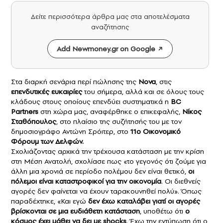
Δείτε περισσότερα άρθρα μας στα αποτελέσματα
αναζήτησης
Add Newmoney.gr on Google
Στα διαρκή σενάρια περί πώλησης της
Nova
, στις
επενδυτικές ευκαιρίες
του σήμερα, αλλά και σε όλους τους
κλάδους στους οποίους επενδύει συστηματικά η
BC
Partners
στη χώρα μας, αναφέρθηκε ο επικεφαλής,
Νίκος
Σταθόπουλος
, στο πλαίσιο της συζήτησής του με τον
δημοσιογράφο Αντώνη Σρόιτερ, στο
11ο Οικονομικό
Φόρουμ των Δελφών.
Σχολιάζοντας αρχικά την τρέχουσα κατάσταση με την κρίση
στη Μέση Ανατολή, σχολίασε πως «το γεγονός ότι ζούμε για
άλλη μια χρονιά σε περίοδο πολέμου δεν είναι θετικό,
οι
πόλεμοι είναι καταστροφικοί για την οικονομία
. Οι διεθνείς
αγορές δεν φαίνεται να έχουν ταρακουνηθεί πολύ». Όπως
παραδέχτηκε, «Και εγώ
δεν έχω καταλάβει γιατί οι αγορές
βρίσκονται σε μια ευδιάθετη κατάσταση
, υποθέτω ότι
ο
κόσμος έχει μάθει να δει με shocks
. Έχω την εντύπωση ότι ο