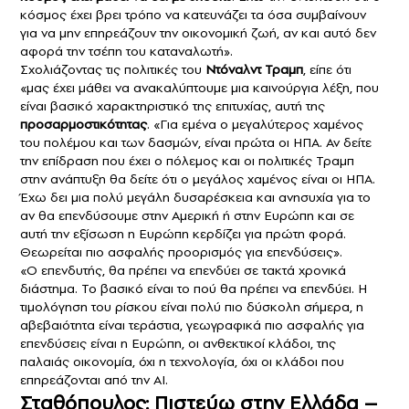
κόσμος έχει βρει τρόπο να κατευνάζει τα όσα συμβαίνουν
για να μην επηρεάζουν την οικονομική ζωή, αν και αυτό δεν
αφορά την τσέπη του καταναλωτή».
Σχολιάζοντας τις πολιτικές του
Ντόναλντ Τραμπ
, είπε ότι
«μας έχει μάθει να ανακαλύπτουμε μια καινούργια λέξη, που
είναι βασικό χαρακτηριστικό της επιτυχίας, αυτή της
προσαρμοστικότητας
. «Για εμένα ο μεγαλύτερος χαμένος
του πολέμου και των δασμών, είναι πρώτα οι ΗΠΑ. Αν δείτε
την επίδραση που έχει ο πόλεμος και οι πολιτικές Τραμπ
στην ανάπτυξη θα δείτε ότι ο μεγάλος χαμένος είναι οι ΗΠΑ.
Έχω δει μια πολύ μεγάλη δυσαρέσκεια και ανησυχία για το
αν θα επενδύσουμε στην Αμερική ή στην Ευρώπη και σε
αυτή την εξίσωση η Ευρώπη κερδίζει για πρώτη φορά.
Θεωρείται πιο ασφαλής προορισμός για επενδύσεις».
«Ο επενδυτής, θα πρέπει να επενδύει σε τακτά χρονικά
διάστημα. Το βασικό είναι το πού θα πρέπει να επενδύει. Η
τιμολόγηση του ρίσκου είναι πολύ πιο δύσκολη σήμερα, η
αβεβαιότητα είναι τεράστια, γεωγραφικά πιο ασφαλής για
επενδύσεις είναι η Ευρώπη, οι ανθεκτικοί κλάδοι, της
παλαιάς οικονομία, όχι η τεχνολογία, όχι οι κλάδοι που
επηρεάζονται από την ΑΙ.
Σταθόπουλος: Πιστεύω στην Ελλάδα –