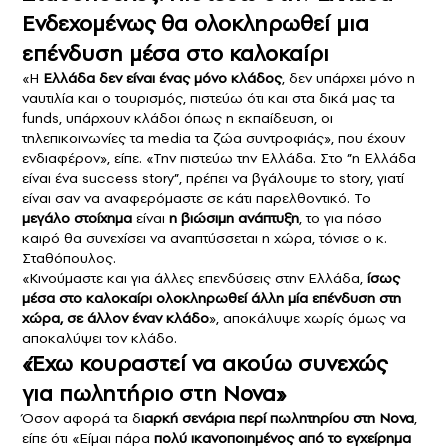
Ενδεχομένως θα ολοκληρωθεί μια
επένδυση μέσα στο καλοκαίρι
«Η
Ελλάδα δεν είναι ένας μόνο κλάδος
, δεν υπάρχει μόνο η
ναυτιλία και ο τουρισμός, πιστεύω ότι και στα δικά μας τα
funds, υπάρχουν κλάδοι όπως η εκπαίδευση, οι
τηλεπικοινωνίες τα media τα ζώα συντροφιάς», που έχουν
ενδιαφέρον», είπε. «Την πιστεύω την Ελλάδα. Στο ”η Ελλάδα
είναι ένα success story”, πρέπει να βγάλουμε το story, γιατί
είναι σαν να αναφερόμαστε σε κάτι παρελθοντικό. Το
μεγάλο στοίχημα
είναι
η βιώσιμη ανάπτυξη
, το για πόσο
καιρό θα συνεχίσει να αναπτύσσεται η χώρα, τόνισε ο κ.
Σταθόπουλος.
«Κινούμαστε και για άλλες επενδύσεις στην Ελλάδα,
ίσως
μέσα στο καλοκαίρι ολοκληρωθεί άλλη μία επένδυση στη
χώρα, σε άλλον έναν κλάδο
», αποκάλυψε χωρίς όμως να
αποκαλύψει τον κλάδο.
«Έχω κουραστεί να ακούω συνεχώς
για πωλητήριο στη Nova»
Όσον αφορά τα δ
ιαρκή σενάρια περί πωλητηρίου στη Nova
,
είπε ότι «Είμαι πάρα
πολύ ικανοποιημένος από το εγχείρημα