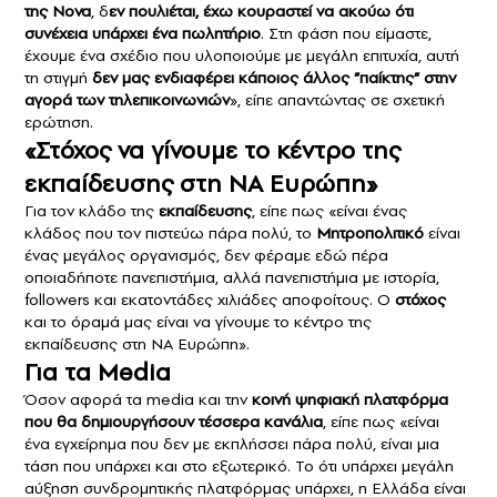
της Nova
, δ
εν πουλιέται, έχω κουραστεί να ακούω ότι
συνέχεια υπάρχει ένα πωλητήριο
. Στη φάση που είμαστε,
έχουμε ένα σχέδιο που υλοποιούμε με μεγάλη επιτυχία, αυτή
τη στιγμή
δεν μας ενδιαφέρει κάποιος άλλος ”παίκτης” στην
αγορά των τηλεπικοινωνιών
», είπε απαντώντας σε σχετική
ερώτηση.
«Στόχος να γίνουμε το κέντρο της
εκπαίδευσης στη ΝΑ Ευρώπη»
Για τον κλάδο της
εκπαίδευσης
, είπε πως «είναι ένας
κλάδος που τον πιστεύω πάρα πολύ, το
Μητροπολιτικό
είναι
ένας μεγάλος οργανισμός, δεν φέραμε εδώ πέρα
οποιαδήποτε πανεπιστήμια, αλλά πανεπιστήμια με ιστορία,
followers και εκατοντάδες χιλιάδες αποφοίτους. Ο
στόχος
και το όραμά μας είναι να γίνουμε το κέντρο της
εκπαίδευσης στη ΝΑ Ευρώπη».
Για τα Media
Όσον αφορά τα media και την
κοινή ψηφιακή πλατφόρμα
που θα δημιουργήσουν τέσσερα κανάλια
, είπε πως «είναι
ένα εγχείρημα που δεν με εκπλήσσει πάρα πολύ, είναι μια
τάση που υπάρχει και στο εξωτερικό. Το ότι υπάρχει μεγάλη
αύξηση συνδρομητικής πλατφόρμας υπάρχει, η Ελλάδα είναι