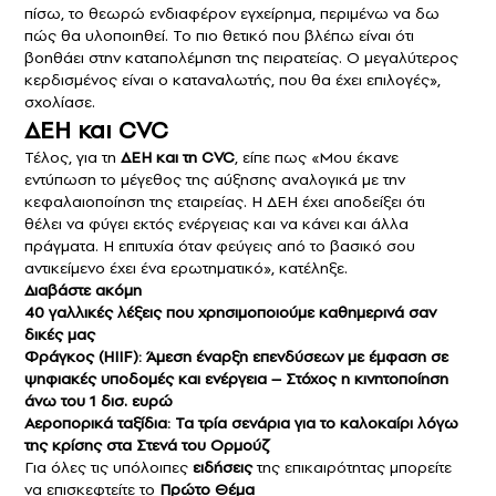
πίσω, το θεωρώ ενδιαφέρον εγχείρημα, περιμένω να δω
πώς θα υλοποιηθεί. Το πιο θετικό που βλέπω είναι ότι
βοηθάει στην καταπολέμηση της πειρατείας. Ο μεγαλύτερος
κερδισμένος είναι ο καταναλωτής, που θα έχει επιλογές»,
σχολίασε.
ΔΕΗ και CVC
Τέλος, για τη
ΔΕΗ και τη CVC
, είπε πως «Μου έκανε
εντύπωση το μέγεθος της αύξησης αναλογικά με την
κεφαλαιοποίηση της εταιρείας. Η ΔΕΗ έχει αποδείξει ότι
θέλει να φύγει εκτός ενέργειας και να κάνει και άλλα
πράγματα. Η επιτυχία όταν φεύγεις από το βασικό σου
αντικείμενο έχει ένα ερωτηματικό», κατέληξε.
Διαβάστε ακόμη
40 γαλλικές λέξεις που χρησιμοποιούμε καθημερινά σαν
δικές μας
Φράγκος (HIIF): Άμεση έναρξη επενδύσεων με έμφαση σε
ψηφιακές υποδομές και ενέργεια – Στόχος η κινητοποίηση
άνω του 1 δισ. ευρώ
Αεροπορικά ταξίδια: Τα τρία σενάρια για το καλοκαίρι λόγω
της κρίσης στα Στενά του Ορμούζ
Για όλες τις υπόλοιπες
ειδήσεις
της επικαιρότητας μπορείτε
να επισκεφτείτε το
Πρώτο Θέμα