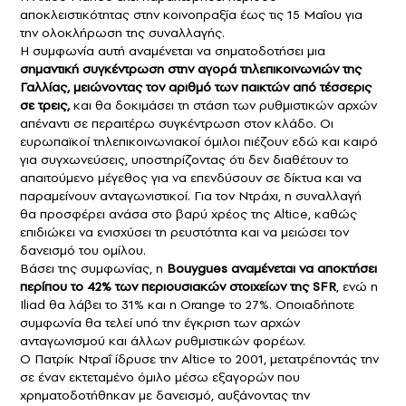
αποκλειστικότητας στην κοινοπραξία έως τις 15 Μαΐου για
την ολοκλήρωση της συναλλαγής.
Η συμφωνία αυτή αναμένεται να σηματοδοτήσει μια
σημαντική συγκέντρωση στην αγορά τηλεπικοινωνιών της
Γαλλίας,
μειώνοντας τον αριθμό των παικτών από τέσσερις
σε τρεις,
και θα δοκιμάσει τη στάση των ρυθμιστικών αρχών
απέναντι σε περαιτέρω συγκέντρωση στον κλάδο. Οι
ευρωπαϊκοί τηλεπικοινωνιακοί όμιλοι πιέζουν εδώ και καιρό
για συγχωνεύσεις, υποστηρίζοντας ότι δεν διαθέτουν το
απαιτούμενο μέγεθος για να επενδύσουν σε δίκτυα και να
παραμείνουν ανταγωνιστικοί. Για τον Ντράχι, η συναλλαγή
θα προσφέρει ανάσα στο βαρύ χρέος της Altice, καθώς
επιδιώκει να ενισχύσει τη ρευστότητα και να μειώσει τον
δανεισμό του ομίλου.
Βάσει της συμφωνίας, η
Bouygues αναμένεται να αποκτήσει
περίπου το 42% των περιουσιακών στοιχείων της SFR
, ενώ η
Iliad θα λάβει το 31% και η Orange το 27%. Οποιαδήποτε
συμφωνία θα τελεί υπό την έγκριση των αρχών
ανταγωνισμού και άλλων ρυθμιστικών φορέων.
Ο Πατρίκ Ντραΐ ίδρυσε την Altice το 2001, μετατρέποντάς την
σε έναν εκτεταμένο όμιλο μέσω εξαγορών που
χρηματοδοτήθηκαν με δανεισμό, αυξάνοντας την