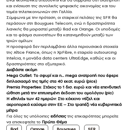
είναι «κοινωνικά υπεύθυνη» και θα συμβάλει στη διατήρηση
και ενίσχυση της συνολικής ψηφιακής οικονομίας και του
τομέα τηλεπικοινωνιών στη Γαλλία.
Σύμφωνα με την πρόταση, οι εταιρικοί πελάτες της SFR θα
περάσουν στη Bouygues Telecom, ενώ η δραστηριότητα
λιανικής θα μοιραστεί μεταξύ Iliad και Orange. Οι υποδομές
και το φάσμα συχνοτήτων θα κατανεμηθούν μεταξύ των
τριών ομίλων.
Η προσφορά δεν περιλαμβάνει άλλα περιουσιακά στοιχεία
της Altice France, όπως η XpFibre, η εταιρεία outsourcing
Intelcia, η μονάδα data centers UltraEdge, καθώς και οι
δραστηριότητες στο εξωτερικό.
Διαβάστε ακόμη
Mega Outlet: Το σφυρί και η… mega ανατροπή που έφερε
διπλασιασμό της τιμής στα 40 εκατ. ευρώ (pics)
Premia Properties: Στόχος το 1 δισ. ευρώ και νέα επενδυτική
ώθηση μετά την επιτυχημένη έκδοση του ομολόγου (pic)
Η «θηλιά» των 42 ημερών: Στο κόκκινο ντίζελ και
αεροπορικά καύσιμα στην ΕΕ – Στο τραπέζι νέα κυβερνητικά
μέτρα
Για όλες τις υπόλοιπες
ειδήσεις
της επικαιρότητας μπορείτε
να επισκεφτείτε το
Πρώτο Θέμα
Iliad
Orange
Bouygues
SFR