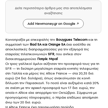
Δείτε περισσότερα άρθρα μας στα αποτελέσματα
αναζήτησης
Add Newmoney.gr on Google
Κοινοπραξία με επικεφαλής την
Bouygues Telecom
και τη
συμμετοχή των
Iliad SA και Orange SA
έχει εισέλθει σε
αποκλειστικές διαπραγματεύσεις για την εξαγορά της
εταιρείας τηλεπικοινωνιών
SFR
, που ανήκει στον
δισεκατομμυριούχο
Πατρίκ Ντραΐ
Οι τρεις γαλλικοί όμιλοι αύξησαν την προσφορά τους για τη
SFR — τη δεύτερη μεγαλύτερη εταιρεία κινητής τηλεφωνίας
στη Γαλλία και μέρος της Altice France — στα 20,35 δισ.
ευρώ (24 δισ. δολάρια), όπως ανακοίνωσαν σε κοινή
δήλωση την Παρασκευή. Το ποσό είναι αυξημένο κατά 20%
σε σχέση με την αρχική προσφορά των 17 δισ. ευρώ, την
οποία η Altice είχε απορρίψει τον Οκτώβριο. Σύμφωνα με
προηγούμενες πληροφορίες, ο Ντράχι επιδίωκε αποτίμηση
άνω των 20 δισ. ευρώ.
Η Altice France έχει παραχωρήσει περίοδο