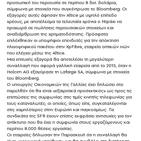
προσωπική του περιουσία σε περίπου 8 δισ. δολάρια,
σύμφωνα με στοιχεία που συγκέντρωσε το Bloomberg. Οι
εξαγορές αυτές άφησαν την Altice με υψηλό επίπεδο
χρέους, με αποτέλεσμα τα τελευταία χρόνια ο Ντράχι να
προχωρά σε πωλήσεις περιουσιακών στοιχείων και
αναδιάρθρωση της χρηματοδότησης. Πρόσφατα
επιλέχθηκαν οι υποψήφιοι επενδυτές για την απόκτηση
πλειοψηφικού πακέτου στην XpFibre, εταιρεία οπτικών ινών
που ελέγχει μέσω της Altice.
Μια επιτυχής εξαγορά θα αποτελέσει τη μεγαλύτερη
συναλλαγή που αφορά γαλλική εταιρεία από το 2015, όταν η
Holcim AG εξαγόρασε τη Lafarge SA, σύμφωνα με στοιχεία
του Bloomberg.
Ο υπουργός Οικονομικών της Γαλλίας έχει δηλώσει στο
παρελθόν ότι θα είναι «εξαιρετικά προσεκτικός» ως προς τις
επιπτώσεις της συμφωνίας στις τιμές κινητής τηλεφωνίας για
τους καταναλωτές, οι οποίες, όπως είπε, συγκαταλέγονται
στις χαμηλότερες στην Ευρώπη και παγκοσμίως. Τα
συνδικάτα της SFR έχουν επίσης εκφράσει ανησυχίες για τον
αντίκτυπο που θα έχει η συμφωνία στους εργαζόμενους και
περίπου 8.000 θέσεις εργασίας.
Οι εταιρείες δήλωσαν την Παρασκευή ότι η συναλλαγή θα