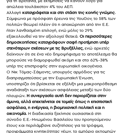
για τη Βρετανία, με εκτιμήσεις να κάνουν λόγο για
απώλεια τουλάχιστον 4% του ΑΕΠ.
Αλλαγή
καταγράφεται και στη στάση της κοινής γνώμης.
Σύμφωνα με πρόσφατη έρευνα της YouGov, το 58% των
πολιτών θεωρεί πλέον ότι η αποχώρηση από την Ε.Ε.
ήταν λανθασμένη επιλογή, ενώ μόλις το 29%
εξακολουθεί να την αξιολογεί θετικά.
Οι περισσότερες
δημοσκοπήσεις καταγράφουν σαφή προτίμηση υπέρ
στενότερων σχέσεων με τις Βρυξέλλες,
ενώ αρκετές
δείχνουν ότι σε ένα νέο δημοψήφισμα το αποτέλεσμα θα
μπορούσε να διαμορφωθεί ακόμη και στο 62%-38%
υπέρ της επιστροφής στην ευρωπαϊκή οικογένεια.
Ο Νικ Τόμας-Σάιμοντς, υπουργός αρμόδιος για τις
διαπραγματεύσεις με την Ευρωπαϊκή Ένωση,
υποστηρίζει ότι βρίσκεται σε εξέλιξη μια μακροπρόθεσμη
αναδιάταξη των σχέσεων ασφάλειας μεταξύ των δύο
πλευρών
. Η συνεργασία αυτή δεν περιορίζεται στην
άμυνα, αλλά επεκτείνεται σε τομείς όπως η επισιτιστική
ασφάλεια, η ενέργεια, η βιομηχανική πολιτική και η
οικονομία.
Η διαδικασία ξεκίνησε ουσιαστικά στη
σύνοδο Ε.Ε.-Ηνωμένου Βασιλείου του προηγούμενου
έτους και περιλάμβανε συζητήσεις για τα τρόφιμα,
προγράμματα κινητικότητας νέων, το εμπόριο εκπομπών