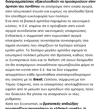
διαπραγματεύσεις εξακολουθούν να προσκρούουν στην
άρνηση του Λονδίνου
να επιστρέψει στην ενιαία αγορά,
στην τελωνειακή ένωση και κυρίως να αποδεχθεί ξανά
την ελεύθερη κυκλοφορία των πολιτών.
Ένα από τα βασικά εμπόδια παραμένει το οικονομικό
κόστος. Η Ε.Ε. επιμένει ότι η πρόσβαση στην κοινή
αγορά συνοδεύεται από οικονομικές υποχρεώσεις.
Ενδεικτικά, η συμμετοχή στην ευρωπαϊκή αγορά
ηλεκτρικής ενέργειας συνεπάγεται συνεισφορές στα
ταμεία συνοχής που στηρίζουν τα λιγότερο εύπορα
κράτη-μέλη. Το δεύτερο μεγάλο εμπόδιο αφορά το
εσωτερικό πολιτικό μέτωπο στη Βρετανία, καθώς τόσο
οι Συντηρητικοί όσο και το Reform UK έχουν δεσμευθεί
ότι θα ανατρέψουν οποιαδήποτε πρωτοβουλία φέρει τη
χώρα πιο κοντά στην Ε.Ε. Και τα δύο κόμματα
απορρίπτουν κάθε προσπάθεια επαναπροσδιορισμού
της σχέσης με το
Brexit.
Ωστόσο, σύμφωνα με τον
Τόμας-Σάιμοντς, όσο οι επιχειρήσεις απολαμβάνουν τα
οφέλη από τη μείωση των εμποδίων στο εμπόριο, τόσο
πιο δύσκολο θα γίνεται να ανατραπούν οι νέες
ρυθμίσεις.
Κατά τον Economist, ο
ι βρετανικές επιδιώξεις
προσεγγίζουν περισσότερο το ελβετικό μοντέλο. Η