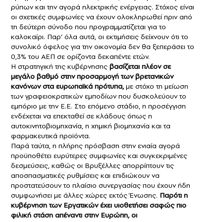
ρύπων και την αγορά ηλεκτρικής ενέργειας. Στόχος είναι
οι σχετικές συμφωνίες να έχουν ολοκληρωθεί πριν από
τη δεύτερη σύνοδο που προγραμματίζεται για το
καλοκαίρι. Παρ’ όλα αυτά, οι εκτιμήσεις δείχνουν ότι το
συνολικό όφελος για την οικονομία δεν θα ξεπεράσει το
0,3% του ΑΕΠ σε ορίζοντα δεκαπέντε ετών.
Η στρατηγική της κυβέρνησης
βασίζεται πλέον σε
μεγάλο βαθμό στην προσαρμογή των βρετανικών
κανόνων στα ευρωπαϊκά πρότυπα,
με στόχο τη μείωση
των γραφειοκρατικών εμποδίων που δυσκολεύουν το
εμπόριο με την Ε.Ε. Στο επόμενο στάδιο, η προσέγγιση
ενδέχεται να επεκταθεί σε κλάδους όπως η
αυτοκινητοβιομηχανία, η χημική βιομηχανία και τα
φαρμακευτικά προϊόντα.
Παρά ταύτα, η πλήρης πρόσβαση στην ενιαία αγορά
προϋποθέτει ευρύτερες συμφωνίες και συγκεκριμένες
δεσμεύσεις, καθώς οι Βρυξέλλες απορρίπτουν τις
αποσπασματικές ρυθμίσεις και επιδιώκουν να
προστατεύσουν το πλαίσιο συνεργασίας που έχουν ήδη
συμφωνήσει με άλλες χώρες εκτός Ένωσης.
Παρότι η
κυβέρνηση των Εργατικών έχει υιοθετήσει σαφώς πιο
φιλική στάση απέναντι στην Ευρώπη, οι