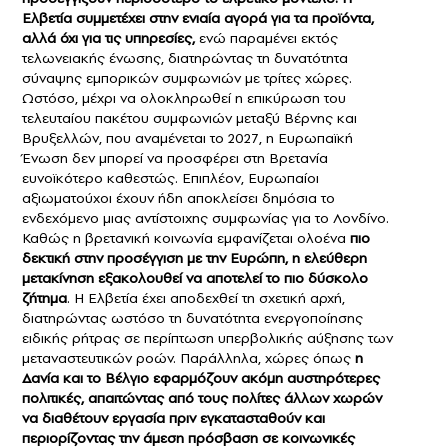
Ελβετία συμμετέχει στην ενιαία αγορά για τα προϊόντα,
αλλά όχι για τις υπηρεσίες,
ενώ παραμένει εκτός
τελωνειακής ένωσης, διατηρώντας τη δυνατότητα
σύναψης εμπορικών συμφωνιών με τρίτες χώρες.
Ωστόσο, μέχρι να ολοκληρωθεί η επικύρωση του
τελευταίου πακέτου συμφωνιών μεταξύ Βέρνης και
Βρυξελλών, που αναμένεται το 2027, η Ευρωπαϊκή
Ένωση δεν μπορεί να προσφέρει στη Βρετανία
ευνοϊκότερο καθεστώς. Επιπλέον, Ευρωπαίοι
αξιωματούχοι έχουν ήδη αποκλείσει δημόσια το
ενδεχόμενο μιας αντίστοιχης συμφωνίας για το Λονδίνο.
Καθώς η βρετανική κοινωνία εμφανίζεται ολοένα
πιο
δεκτική στην προσέγγιση με την Ευρώπη, η ελεύθερη
μετακίνηση εξακολουθεί να αποτελεί το πιο δύσκολο
ζήτημα
. Η Ελβετία έχει αποδεχθεί τη σχετική αρχή,
διατηρώντας ωστόσο τη δυνατότητα ενεργοποίησης
ειδικής ρήτρας σε περίπτωση υπερβολικής αύξησης των
μεταναστευτικών ροών. Παράλληλα, χώρες όπως
η
Δανία και το Βέλγιο εφαρμόζουν ακόμη αυστηρότερες
πολιτικές, απαιτώντας από τους πολίτες άλλων χωρών
να διαθέτουν εργασία πριν εγκατασταθούν και
περιορίζοντας την άμεση πρόσβαση σε κοινωνικές