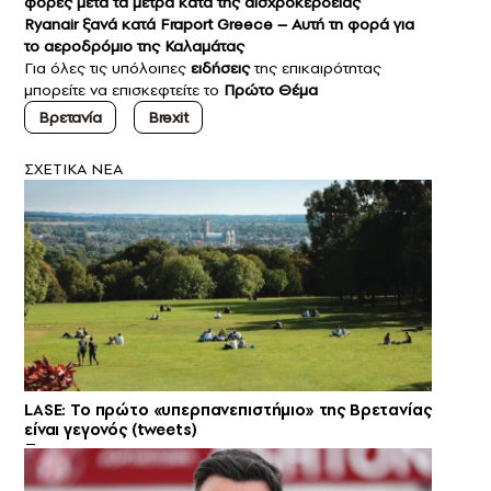
φορές μετά τα μέτρα κατά της αισχροκέρδειας
Ryanair ξανά κατά Fraport Greece – Αυτή τη φορά για
το αεροδρόμιο της Καλαμάτας
Για όλες τις υπόλοιπες
ειδήσεις
της επικαιρότητας
μπορείτε να επισκεφτείτε το
Πρώτο Θέμα
Βρετανία
Brexit
ΣXETIKA NEA
LASE: Το πρώτο «υπερπανεπιστήμιο» της Βρετανίας
είναι γεγονός (tweets)