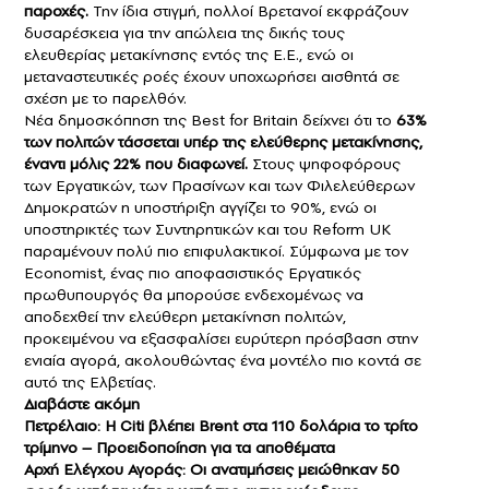
παροχές.
Την ίδια στιγμή, πολλοί Βρετανοί εκφράζουν
δυσαρέσκεια για την απώλεια της δικής τους
ελευθερίας μετακίνησης εντός της Ε.Ε., ενώ οι
μεταναστευτικές ροές έχουν υποχωρήσει αισθητά σε
σχέση με το παρελθόν.
Νέα δημοσκόπηση της Best for Britain δείχνει ότι το
63%
των πολιτών τάσσεται υπέρ της ελεύθερης μετακίνησης,
έναντι μόλις 22% που διαφωνεί.
Στους ψηφοφόρους
των Εργατικών, των Πρασίνων και των Φιλελεύθερων
Δημοκρατών η υποστήριξη αγγίζει το 90%, ενώ οι
υποστηρικτές των Συντηρητικών και του Reform UK
παραμένουν πολύ πιο επιφυλακτικοί. Σύμφωνα με τον
Economist, ένας πιο αποφασιστικός Εργατικός
πρωθυπουργός θα μπορούσε ενδεχομένως να
αποδεχθεί την ελεύθερη μετακίνηση πολιτών,
προκειμένου να εξασφαλίσει ευρύτερη πρόσβαση στην
ενιαία αγορά, ακολουθώντας ένα μοντέλο πιο κοντά σε
αυτό της Ελβετίας.
Διαβάστε ακόμη
Πετρέλαιο: Η Citi βλέπει Brent στα 110 δολάρια το τρίτο
τρίμηνo – Προειδοποίηση για τα αποθέματα
Αρχή Ελέγχου Αγοράς: Οι ανατιμήσεις μειώθηκαν 50