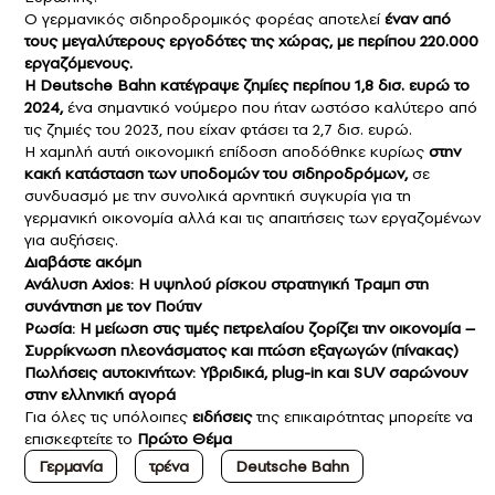
Ο γερμανικός σιδηροδρομικός φορέας αποτελεί
έναν από
τους μεγαλύτερους εργοδότες της χώρας, με περίπου 220.000
εργαζόμενους.
Η Deutsche Bahn κατέγραψε ζημίες περίπου 1,8 δισ. ευρώ το
2024,
ένα σημαντικό νούμερο που ήταν ωστόσο καλύτερο από
τις ζημιές του 2023, που είχαν φτάσει τα 2,7 δισ. ευρώ.
Η χαμηλή αυτή οικονομική επίδοση αποδόθηκε κυρίως
στην
κακή κατάσταση των υποδομών του σιδηροδρόμων,
σε
συνδυασμό με την συνολικά αρνητική συγκυρία για τη
γερμανική οικονομία αλλά και τις απαιτήσεις των εργαζομένων
για αυξήσεις.
Διαβάστε ακόμη
Ανάλυση Axios: Η υψηλού ρίσκου στρατηγική Τραμπ στη
συνάντηση με τον Πούτιν
Ρωσία: Η μείωση στις τιμές πετρελαίου ζορίζει την οικονομία –
Συρρίκνωση πλεονάσματος και πτώση εξαγωγών (πίνακας)
Πωλήσεις αυτοκινήτων: Υβριδικά, plug-in και SUV σαρώνουν
στην ελληνική αγορά
Για όλες τις υπόλοιπες
ειδήσεις
της επικαιρότητας μπορείτε να
επισκεφτείτε το
Πρώτο Θέμα
Γερμανία
τρένα
Deutsche Bahn