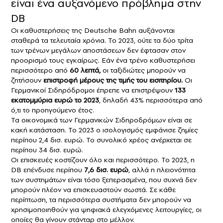
είναι ένα αυξανόμενο πρόβλημα στην
DB
Οι καθυστερήσεις της
Deutsche Bahn
αυξάνονται
σταθερά τα τελευταία χρόνια. Το 2023, ούτε τα δύο τρίτα
των τρένων μεγάλων αποστάσεων δεν έφτασαν στον
προορισμό τους εγκαίρως. Εάν ένα τρένο καθυστερήσει
περισσότερο από
60 λεπτά,
οι ταξιδιώτες μπορούν να
ζητήσουν
επιστροφή μέρους της τιμής του εισιτηρίου.
Οι
Γερμανικοί Σιδηρόδρομοι έπρεπε να επιστρέψουν
133
εκατομμύρια ευρώ το 2023
, δηλαδή 43% περισσότερα από
ό,τι το προηγούμενο έτος.
Τα οικονομικά των Γερμανικών Σιδηροδρόμων είναι σε
κακή κατάσταση. Το 2023 ο ισολογισμός εμφάνισε ζημίες
περίπου 2,4 δισ. ευρώ. Το συνολικό χρέος ανέρχεται σε
περίπου 34 δισ. ευρώ.
Οι επισκευές κοστίζουν όλο και περισσότερο. Το 2023, η
DB επένδυσε περίπου
7,6 δισ. ευρώ
, αλλά η πλειονότητα
των συστημάτων είναι τόσο ξεπερασμένα, που συχνά δεν
μπορούν πλέον να επισκευαστούν σωστά. Σε κάθε
περίπτωση, τα περισσότερα συστήματα δεν μπορούν να
χρησιμοποιηθούν για ψηφιακά ελεγχόμενες λειτουργίες, οι
οποίες θα γίνουν στάνταρ στο μέλλον.