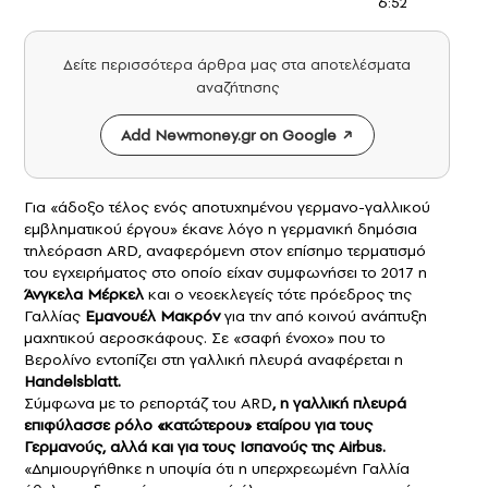
6:52
Δείτε περισσότερα άρθρα μας στα αποτελέσματα
αναζήτησης
Add Newmoney.gr on Google
Για «άδοξο τέλος ενός αποτυχημένου γερμανο-γαλλικού
εμβληματικού έργου» έκανε λόγο η γερμανική δημόσια
τηλεόραση ARD, αναφερόμενη στον επίσημο τερματισμό
του εγχειρήματος στο οποίο είχαν συμφωνήσει το 2017 η
Άνγκελα Μέρκελ
και ο νεοεκλεγείς τότε πρόεδρος της
Γαλλίας
Εμανουέλ Μακρόν
για την από κοινού ανάπτυξη
μαχητικού αεροσκάφους. Σε «σαφή ένοχο» που το
Βερολίνο εντοπίζει στη γαλλική πλευρά αναφέρεται η
Handelsblatt.
Σύμφωνα με το ρεπορτάζ του ARD
, η γαλλική πλευρά
επιφύλασσε ρόλο «κατώτερου» εταίρου για τους
Γερμανούς, αλλά και για τους Ισπανούς της Airbus.
«Δημιουργήθηκε η υποψία ότι η υπερχρεωμένη Γαλλία