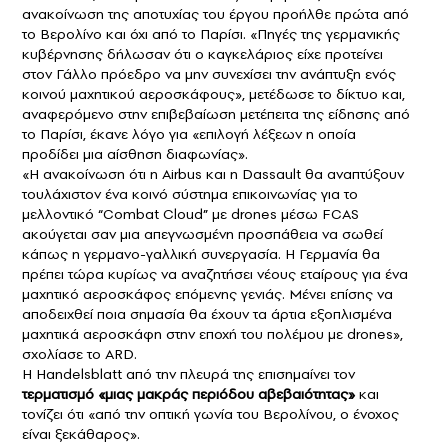
ανακοίνωση της αποτυχίας του έργου προήλθε πρώτα από
το Βερολίνο και όχι από το Παρίσι. «Πηγές της γερμανικής
κυβέρνησης δήλωσαν ότι ο καγκελάριος είχε προτείνει
στον Γάλλο πρόεδρο να μην συνεχίσει την ανάπτυξη ενός
κοινού μαχητικού αεροσκάφους», μετέδωσε το δίκτυο και,
αναφερόμενο στην επιβεβαίωση μετέπειτα της είδησης από
το Παρίσι, έκανε λόγο για «επιλογή λέξεων η οποία
προδίδει μια αίσθηση διαφωνίας».
«Η ανακοίνωση ότι η Airbus και η Dassault θα αναπτύξουν
τουλάχιστον ένα κοινό σύστημα επικοινωνίας για το
μελλοντικό “Combat Cloud” με drones μέσω FCAS
ακούγεται σαν μια απεγνωσμένη προσπάθεια να σωθεί
κάπως η γερμανο-γαλλική συνεργασία. Η Γερμανία θα
πρέπει τώρα κυρίως να αναζητήσει νέους εταίρους για ένα
μαχητικό αεροσκάφος επόμενης γενιάς. Μένει επίσης να
αποδειχθεί ποια σημασία θα έχουν τα άρτια εξοπλισμένα
μαχητικά αεροσκάφη στην εποχή του πολέμου με drones»,
σχολίασε το ARD.
Η Handelsblatt από την πλευρά της επισημαίνει τον
τερματισμό «μιας μακράς περιόδου αβεβαιότητας»
και
τονίζει ότι «από την οπτική γωνία του Βερολίνου, ο ένοχος
είναι ξεκάθαρος».