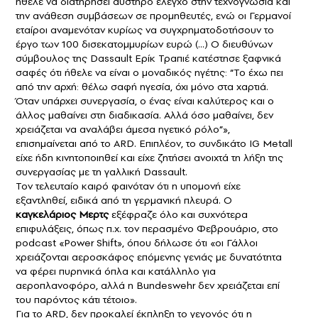
ήθελε να διατηρήσει αυστηρό έλεγχο στην τεχνογνωσία και
την ανάθεση συμβάσεων σε προμηθευτές, ενώ οι Γερμανοί
εταίροι αναμενόταν κυρίως να συγχρηματοδοτήσουν το
έργο των 100 δισεκατομμυρίων ευρώ (…) Ο διευθύνων
σύμβουλος της Dassault Ερίκ Τραπιέ κατέστησε ξαφνικά
σαφές ότι ήθελε να είναι ο μοναδικός ηγέτης: “Το έχω πει
από την αρχή: θέλω σαφή ηγεσία, όχι μόνο στα χαρτιά.
Όταν υπάρχει συνεργασία, ο ένας είναι καλύτερος και ο
άλλος μαθαίνει στη διαδικασία. Αλλά όσο μαθαίνει, δεν
χρειάζεται να αναλάβει άμεσα ηγετικό ρόλο”»,
επισημαίνεται από το ARD. Επιπλέον, το συνδικάτο IG Metall
είχε ήδη κινητοποιηθεί και είχε ζητήσει ανοιχτά τη λήξη της
συνεργασίας με τη γαλλική Dassault.
Τον τελευταίο καιρό φαινόταν ότι η υπομονή είχε
εξαντληθεί, ειδικά από τη γερμανική πλευρά. Ο
καγκελάριος Μερτς
εξέφραζε όλο και συχνότερα
επιφυλάξεις, όπως π.χ. τον περασμένο Φεβρουάριο, στο
podcast «Power Shift», όπου δήλωσε ότι «οι Γάλλοι
χρειάζονται αεροσκάφος επόμενης γενιάς με δυνατότητα
να φέρει πυρηνικά όπλα και κατάλληλο για
αεροπλανοφόρο, αλλά η Bundeswehr δεν χρειάζεται επί
του παρόντος κάτι τέτοιο».
Για το ARD, δεν προκαλεί έκπληξη το γεγονός ότι η