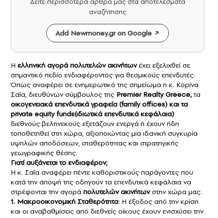
Δείτε περισσότερα άρθρα μας στα αποτελέσματα
αναζήτησης
Add Newmoney.gr on Google
Η
ελληνική αγορά πολυτελών ακινήτων
έ
χει εξελιχθεί σε
σημαντικό πεδίο ενδιαφέροντος για θεσμικούς επενδυτές.
Όπως αναφέρει σε ενημερωτικό της σημείωμα η κ. Κορίνα
Σαΐα, διευθύνων σύμβουλος της
Premier Realty Greece,
τα
οικογενειακά επενδυτικά γραφεία (family offices) και τα
private equity funds(ιδιωτικά επενδυτικά κεφάλαια)
διεθνούς βεληνεκούς εξετάζουν ενεργά ή έχουν ήδη
τοποθετηθεί στη χώρα, αξιοποιώντας μια ιδανική συγκυρία
υψηλών αποδόσεων, σταθερότητας και στρατηγικής
γεωγραφικής θέσης.
Γιατί αυξάνεται το ενδιαφέρον;
Η κ. Σαΐα αναφέρει πέντε καθοριστικούς παράγοντες που
κατά την άποψή της οδηγούν τα επενδυτικά κεφάλαια να
στρέφονται την αγορά
πολυτελών ακινήτων
στην χώρα μας.
1. Μακροοικονομική Σταθερότητα:
Η έξοδος από την κρίση
και οι αναβαθμίσεις από διεθνείς οίκους έχουν ενισχύσει την