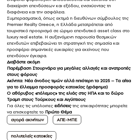
διαχείριση επενδύσεων και εξόδου, ενισχύοντας τη
διαφάνεια και την ασφάλεια.
Συμπερασματικά, όπως εκτιμά η διευθύνων σύμβουλος της
Premier Realty Greece, η Ελλάδα μετατρέπεται από
τουριστικό προορισμό σε ώριμο επενδυτικό asset class στο
luxury real estate. Η αυξανόμενη παρουσία θεσμικών
επενδυτών επιβεβαιώνει τη στρατηγική της σημασία και
προσφέρει σημαντικές ευκαιρίες για εκείνους που
επενδύουν έγκαιρα.
Διαβάστε ακόμη
Παρέμβαση Στουρνάρα για μεγάλες αλλαγές και ανατροπές
στους φόρους
Ακίνητα: Νέα άνοδος τιμών αλλά ηπιότερη το 2025 – Τα αίτια
για το έλλειμμα προσφοράς κατοικίας (γράφημα)
Ο αθόρυβος «πόλεμος» της ελιάς στις ΗΠΑ και τo δώρο
Τραμπ στους Τούρκους και Αιγύπτιους
Για όλες τις υπόλοιπες
ειδήσεις
της επικαιρότητας μπορείτε
να επισκεφτείτε το
Πρώτο Θέμα
αγορά ακινήτων
ΑΠΕ-ΜΠΕ
πολυτελείς κατοικίες