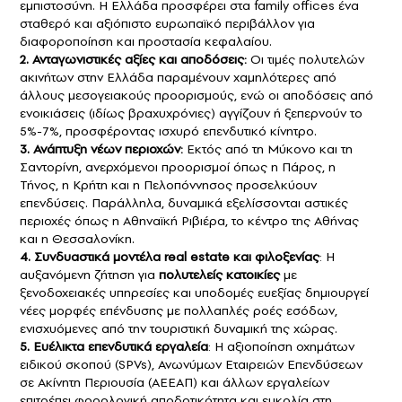
εμπιστοσύνη. Η Ελλάδα προσφέρει στα family offices ένα
σταθερό και αξιόπιστο ευρωπαϊκό περιβάλλον για
διαφοροποίηση και προστασία κεφαλαίου.
2. Ανταγωνιστικές αξίες και αποδόσεις:
Οι τιμές πολυτελών
ακινήτων στην Ελλάδα παραμένουν χαμηλότερες από
άλλους μεσογειακούς προορισμούς, ενώ οι αποδόσεις από
ενοικιάσεις (ιδίως βραχυχρόνιες) αγγίζουν ή ξεπερνούν το
5%-7%, προσφέροντας ισχυρό επενδυτικό κίνητρο.
3. Ανάπτυξη νέων περιοχών:
Εκτός από τη Μύκονο και τη
Σαντορίνη, ανερχόμενοι προορισμοί όπως η Πάρος, η
Τήνος, η Κρήτη και η Πελοπόννησος προσελκύουν
επενδύσεις. Παράλληλα, δυναμικά εξελίσσονται αστικές
περιοχές όπως η Αθηναϊκή Ριβιέρα, το κέντρο της Αθήνας
και η Θεσσαλονίκη.
4. Συνδυαστικά μοντέλα real estate και φιλοξενίας
: Η
αυξανόμενη ζήτηση για
πολυτελείς κατοικίες
με
ξενοδοχειακές υπηρεσίες και υποδομές ευεξίας δημιουργεί
νέες μορφές επένδυσης με πολλαπλές ροές εσόδων,
ενισχυόμενες από την τουριστική δυναμική της χώρας.
5. Ευέλικτα επενδυτικά εργαλεία
: Η αξιοποίηση οχημάτων
ειδικού σκοπού (SPVs), Ανωνύμων Εταιρειών Επενδύσεων
σε Ακίνητη Περιουσία (ΑΕΕΑΠ) και άλλων εργαλείων
επιτρέπει φορολογική αποδοτικότητα και ευκολία στη