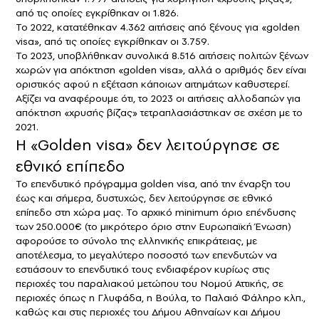
από τις οποίες εγκρίθηκαν οι 1.826.
Το 2022, κατατέθηκαν 4.362 αιτήσεις από ξένους για «golden
visa», από τις οποίες εγκρίθηκαν οι 3.759.
Το 2023, υποβλήθηκαν συνολικά 8.516 αιτήσεις πολιτών ξένων
χωρών για απόκτηση «golden visa», αλλά ο αριθμός δεν είναι
οριστικός αφού η εξέταση κάποιων αιτημάτων καθυστερεί.
Αξίζει να αναφέρουμε ότι, το 2023 οι αιτήσεις αλλοδαπών για
απόκτηση «χρυσής βίζας» τετραπλασιάστηκαν σε σχέση με το
2021.
Η «Golden visa» δεν λειτούργησε σε
εθνικό επίπεδο
Το επενδυτικό πρόγραμμα golden visa, από την έναρξη του
έως και σήμερα, δυστυχώς, δεν λειτούργησε σε εθνικό
επίπεδο στη χώρα μας. Το αρχικό minimum όριο επένδυσης
των 250.000€ (το μικρότερο όριο στην Ευρωπαϊκή Ένωση)
αφορούσε το σύνολο της ελληνικής επικράτειας, με
αποτέλεσμα, το μεγαλύτερο ποσοστό των επενδυτών να
εστιάσουν το επενδυτικό τους ενδιαφέρον κυρίως στις
περιοχές του παραλιακού μετώπου του Νομού Αττικής, σε
περιοχές όπως η Γλυφάδα, η Βούλα, το Παλαιό Φάληρο κλπ.,
καθώς και στις περιοχές του Δήμου Αθηναίων και Δήμου