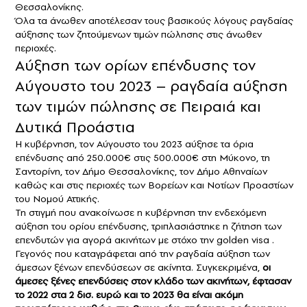
Θεσσαλονίκης.
Όλα τα άνωθεν αποτέλεσαν τους βασικούς λόγους ραγδαίας
αύξησης των ζητούμενων τιμών πώλησης στις άνωθεν
περιοχές.
Αύξηση των ορίων επένδυσης τον
Αύγουστο του 2023 – ραγδαία αύξηση
των τιμών πώλησης σε Πειραιά και
Δυτικά Προάστια
Η κυβέρνηση, τον Αύγουστο του 2023 αύξησε τα όρια
επένδυσης από 250.000€ στις 500.000€ στη Μύκονο, τη
Σαντορίνη, τον Δήμο Θεσσαλονίκης, τον Δήμο Αθηναίων
καθώς και στις περιοχές των Βορείων και Νοτίων Προαστίων
του Νομού Αττικής.
Τη στιγμή που ανακοίνωσε η κυβέρνηση την ενδεχόμενη
αύξηση του ορίου επένδυσης, τριπλασιάστηκε η ζήτηση των
επενδυτών για αγορά ακινήτων με στόχο την golden visa .
Γεγονός που καταγράφεται από την ραγδαία αύξηση των
άμεσων ξένων επενδύσεων σε ακίνητα. Συγκεκριμένα,
οι
άμεσες ξένες επενδύσεις στον κλάδο των ακινήτων, έφτασαν
το 2022 στα 2 δισ. ευρώ και το 2023 θα είναι ακόμη