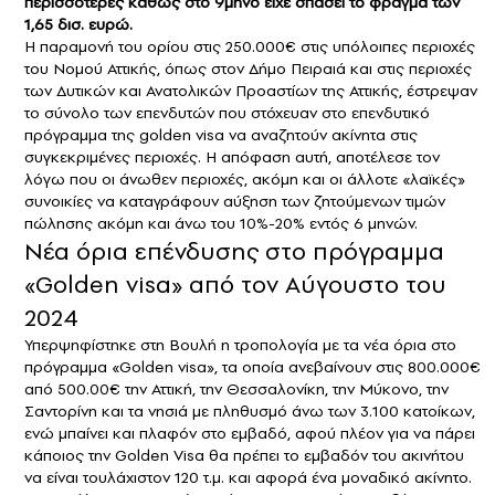
περισσότερες καθώς στο 9μηνο είχε σπάσει το φράγμα των
1,65 δισ. ευρώ.
Η παραμονή του ορίου στις 250.000€ στις υπόλοιπες περιοχές
του Νομού Αττικής, όπως στον Δήμο Πειραιά και στις περιοχές
των Δυτικών και Ανατολικών Προαστίων της Αττικής, έστρεψαν
το σύνολο των επενδυτών που στόχευαν στο επενδυτικό
πρόγραμμα της golden visa να αναζητούν ακίνητα στις
συγκεκριμένες περιοχές. Η απόφαση αυτή, αποτέλεσε τον
λόγω που οι άνωθεν περιοχές, ακόμη και οι άλλοτε «λαϊκές»
συνοικίες να καταγράφουν αύξηση των ζητούμενων τιμών
πώλησης ακόμη και άνω του 10%-20% εντός 6 μηνών.
Νέα όρια επένδυσης στο πρόγραμμα
«Golden visa» από τον Αύγουστο του
2024
Υπερψηφίστηκε στη Βουλή η τροπολογία με τα νέα όρια στο
πρόγραμμα «Golden visa», τα οποία ανεβαίνουν στις 800.000€
από 500.00€ την Αττική, την Θεσσαλονίκη, την Μύκονο, την
Σαντορίνη και τα νησιά με πληθυσμό άνω των 3.100 κατοίκων,
ενώ μπαίνει και πλαφόν στο εμβαδό, αφού πλέον για να πάρει
κάποιος την Golden Visa θα πρέπει το εμβαδόν του ακινήτου
να είναι τουλάχιστον 120 τ.μ. και αφορά ένα μοναδικό ακίνητο.