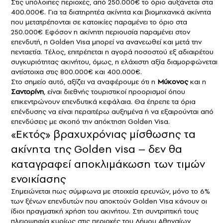
Στις υπόλοιπες περιοχές, από 250.000€ το όριο αυξάνεται στα
400.000€. Για τα διατηρητέα ακίνητα και βιομηχανικά ακίνητα
που μετατρέπονται σε κατοικίες παραμένει το όριο στα
250.000€ Εφόσον η ακίνητη περιουσία παραμένει στον
επενδυτή, η Golden Visa μπορεί να ανανεωθεί και μετά την
πενταετία. Τέλος, επιτρέπεται η αγορά ποσοστού εξ αδιαιρέτου
συγκυριότητας ακινήτου, όμως, η ελάχιστη αξία διαμορφώνεται
αντίστοιχα στις 800.000€ και 400.000€.
Στο σημείο αυτό, αξίζει να αναφέρουμε ότι η
Μύκονος
και η
Σαντορίνη
, είναι διεθνής τουριστικοί προορισμοί όπου
επικεντρώνουν επενδυτικά κεφάλαια. Θα έπρεπε τα όρια
επένδυσης να είναι περαιτέρω αυξημένα ή να εξαιρούνται από
επενδύσεις με σκοπό την απόκτηση Golden Visa.
«Εκτός» βραχυχρόνιας μίσθωσης τα
ακίνητα της Golden visa – δεν θα
καταγραφεί αποκλιμάκωση των τιμών
ενοικίασης
Σημειώνεται πως σύμφωνα με στοιχεία ερευνών, μόνο το 6%
των ξένων επενδυτών που αποκτούν Golden Visa κάνουν οι
ίδιοι πραγματική χρήση του ακινήτου. Στη συντριπτική τους
πλειοψηφία κυρίως στις περιοχές του Δήμου Αθηναίων,