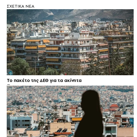
ΣXETIKA NEA
Το πακέτο της ΔΕΘ για τα ακίνητα