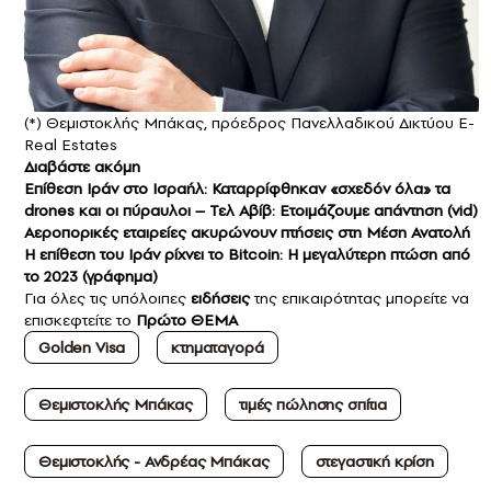
(*) Θεμιστοκλής Μπάκας, πρόεδρος Πανελλαδικού Δικτύου E-
Real Estates
Διαβάστε ακόμη
Επίθεση Ιράν στο Ισραήλ: Καταρρίφθηκαν «σχεδόν όλα» τα
drones και οι πύραυλοι – Τελ Αβίβ: Ετοιμάζουμε απάντηση (vid)
Αεροπορικές εταιρείες ακυρώνουν πτήσεις στη Μέση Ανατολή
Η επίθεση του Ιράν ρίχνει το Βitcoin: Η μεγαλύτερη πτώση από
το 2023 (γράφημα)
Για όλες τις υπόλοιπες
ειδήσεις
της επικαιρότητας μπορείτε να
επισκεφτείτε το
Πρώτο ΘΕΜΑ
Golden Visa
κτηματαγορά
Θεμιστοκλής Μπάκας
τιμές πώλησης σπίτια
Θεμιστοκλής - Ανδρέας Μπάκας
στεγαστική κρίση