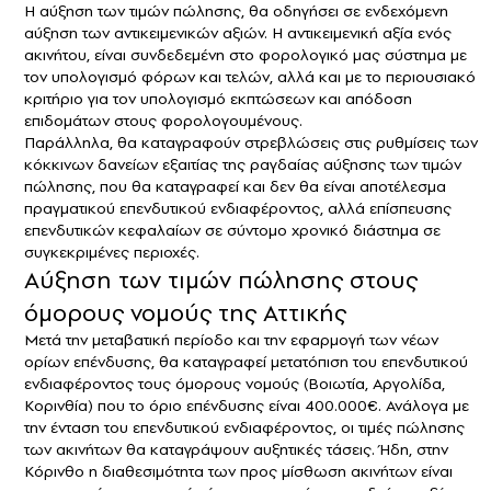
Η αύξηση των τιμών πώλησης, θα οδηγήσει σε ενδεχόμενη
αύξηση των αντικειμενικών αξιών. Η αντικειμενική αξία ενός
ακινήτου, είναι συνδεδεμένη στο φορολογικό μας σύστημα με
τον υπολογισμό φόρων και τελών, αλλά και με το περιουσιακό
κριτήριο για τον υπολογισμό εκπτώσεων και απόδοση
επιδομάτων στους φορολογουμένους.
Παράλληλα, θα καταγραφούν στρεβλώσεις στις ρυθμίσεις των
κόκκινων δανείων εξαιτίας της ραγδαίας αύξησης των τιμών
πώλησης, που θα καταγραφεί και δεν θα είναι αποτέλεσμα
πραγματικού επενδυτικού ενδιαφέροντος, αλλά επίσπευσης
επενδυτικών κεφαλαίων σε σύντομο χρονικό διάστημα σε
συγκεκριμένες περιοχές.
Αύξηση των τιμών πώλησης στους
όμορους νομούς της Αττικής
Μετά την μεταβατική περίοδο και την εφαρμογή των νέων
ορίων επένδυσης, θα καταγραφεί μετατόπιση του επενδυτικού
ενδιαφέροντος τους όμορους νομούς (Βοιωτία, Αργολίδα,
Κορινθία) που το όριο επένδυσης είναι 400.000€. Ανάλογα με
την ένταση του επενδυτικού ενδιαφέροντος, οι τιμές πώλησης
των ακινήτων θα καταγράψουν αυξητικές τάσεις. Ήδη, στην
Κόρινθο η διαθεσιμότητα των προς μίσθωση ακινήτων είναι