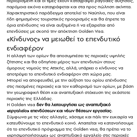
περιορισμένη και οι τιμές έχουν καταγράψει ραγδαίες αυξήσεις,
παρόμοια εικόνα καταγράφεται και στα προς πώληση ακίνητα.
Χαρακτηριστικό παράδειγμα αποτελεί το Ναύπλιο, που είναι
ήδη φημισμένος τουριστικός προορισμός και θα έπρεπε τα
όρια επένδυσης να είναι αυξημένα ή να εξαιρείται από
επενδύσεις με σκοπό την απόκτηση Golden Visa.
«Κίνδυνος» να μειωθεί το επενδυτικό
ενδιαφέρον
Η αλλαγή των ορίων θα αποσυμπιέσει τις περιοχές υψηλής
ζήτησης και θα οδηγήσει μέρος των επενδυτών στους
όμορους νομούς της Αττικής, αλλά, υπάρχει ο κίνδυνος να
αποτρέψει το επενδυτικό ενδιαφέρον στη χώρα μας.
Μπορεί να αποφευχθεί, με την αύξηση του ορίου επένδυσης
στις πιεσμένες περιοχές και τον καθορισμό των ορίων, με βάση
την γεωγραφική θέση και αναπτυξιακή στόχευση της εκάστοτε
περιοχής της Ελλάδας.
Η Golden visa
δεν θα λειτουργήσει ως αναπτυξιακό
«εργαλείο» επενδύσεων και νέων θέσεων εργασίας.
Σύμφωνα με τις νέες αλλαγές, χάσαμε και πάλι την ευκαιρία να
κατευθύνουμε το επενδυτικό κοινό. Απαιτείται να κατανοήσουμε
ότι το επενδυτικό πρόγραμμα της Golden visa, θα πρέπει να το
«χρησιμοποιήσουμε» ως αναπτυξιακό εργαλείο στις περιοχές