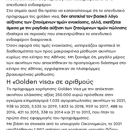
επενδυτικό ενδιαφέρον.
Στο σημείο αυτό θα πρέπει να κατανοήσουμε ότι το επενδυτικό
πρόγραμμα της golden visa,
δεν αποτελεί τον βασικό λόγο
αύξησης των ζητούμενων τιμών ενοικίασης, αλλά, σχετίζεται
άμεσα με την ραγδαία αύξηση των ζητούμενων τιμών πώλησης
ιδιαίτερα σε περιοχές που επικεντρώθηκε το επενδυτικό
ενδιαφέρον διαχρονικά.
Όσον αφορά στις τιμές ενοικίασης, «επηρεάζει» αρνητικά τη
διαθεσιμότητα των προς μακροχρόνια μίσθωση ακινήτων
κυρίως στο κέντρο της Αθήνας. Μη ξεχνάμε ότι, μεγάλο μέρος
των ακινήτων που αποκτήθηκαν το προηγούμενο διάστημα στο
κέντρο της Αθήνας, εγγράφτηκαν σε πλατφόρμες
βραχυχρόνιας μίσθωσης.
Η «Golden visa» σε αριθμούς
Το πρόγραμμα χορήγησης Golden Visa με την απόκτηση
ακινήτου ελάχιστης αξίας 250.000 ευρώ πρόσθεσε στην
εγχώρια κτηματαγορά 1.035 αγοραπωλησίες ακινήτων το 2021,
938 το 2020, 3.535 το 2019, 1.833 το 2018, 959 το 2017, 488 το
2016, 421 το 2015, 338 το 2014 και 21 το 2013, που ήταν το
πρώτο έτος εφαρμογής του προγράμματος.
Με βάση τα στοιχεία από το υπουργείο Οικονομικών, το 2021
υποβλήθηκαν 1.997 αιτήσεις για χορήγηση «χρυσής βίζας»,