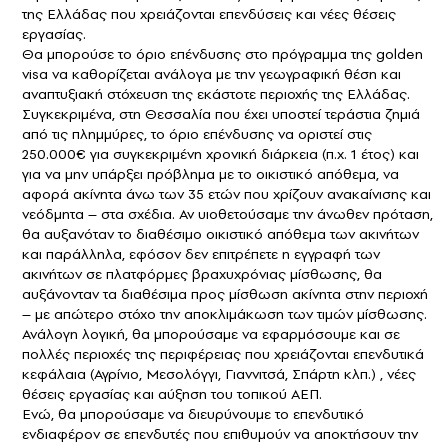
της Ελλάδας που χρειάζονται επενδύσεις και νέες θέσεις
εργασίας.
Θα μπορούσε το όριο επένδυσης στο πρόγραμμα της golden
visa να καθορίζεται ανάλογα με την γεωγραφική θέση και
αναπτυξιακή στόχευση της εκάστοτε περιοχής της Ελλάδας.
Συγκεκριμένα, στη Θεσσαλία που έχει υποστεί τεράστια ζημιά
από τις πλημμύρες, το όριο επένδυσης να οριστεί στις
250.000€ για συγκεκριμένη χρονική διάρκεια (π.χ. 1 έτος) και
για να μην υπάρξει πρόβλημα με το οικιστικό απόθεμα, να
αφορά ακίνητα άνω των 35 ετών που χρίζουν ανακαίνισης και
νεόδμητα – στα σχέδια. Αν υιοθετούσαμε την άνωθεν πρόταση,
θα αυξανόταν το διαθέσιμο οικιστικό απόθεμα των ακινήτων
και παράλληλα, εφόσον δεν επιτρέπετε η εγγραφή των
ακινήτων σε πλατφόρμες βραχυχρόνιας μίσθωσης, θα
αυξάνονταν τα διαθέσιμα προς μίσθωση ακίνητα στην περιοχή
– με απώτερο στόχο την αποκλιμάκωση των τιμών μίσθωσης.
Ανάλογη λογική, θα μπορούσαμε να εφαρμόσουμε και σε
πολλές περιοχές της περιφέρειας που χρειάζονται επενδυτικά
κεφάλαια (Αγρίνιο, Μεσολόγγι, Γιαννιτσά, Σπάρτη κλπ.) , νέες
θέσεις εργασίας και αύξηση του τοπικού ΑΕΠ.
Ενώ, θα μπορούσαμε να διευρύνουμε το επενδυτικό
ενδιαφέρον σε επενδυτές που επιθυμούν να αποκτήσουν την