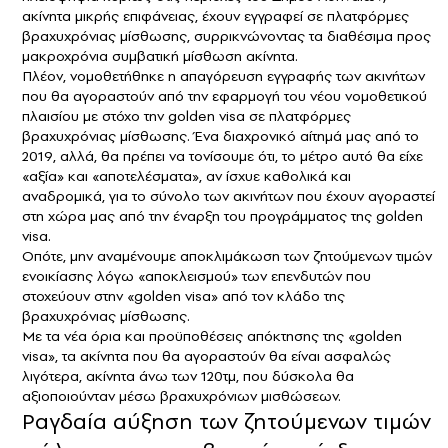
ακίνητα μικρής επιφάνειας, έχουν εγγραφεί σε πλατφόρμες
βραχυχρόνιας μίσθωσης, συρρικνώνοντας τα διαθέσιμα προς
μακροχρόνια συμβατική μίσθωση ακίνητα.
Πλέον, νομοθετήθηκε η απαγόρευση εγγραφής των ακινήτων
που θα αγοραστούν από την εφαρμογή του νέου νομοθετικού
πλαισίου με στόχο την golden visa σε πλατφόρμες
βραχυχρόνιας μίσθωσης. Ένα διαχρονικό αίτημά μας από το
2019, αλλά, θα πρέπει να τονίσουμε ότι, το μέτρο αυτό θα είχε
«αξία» και «αποτελέσματα», αν ίσχυε καθολικά και
αναδρομικά, για το σύνολο των ακινήτων που έχουν αγοραστεί
στη χώρα μας από την έναρξη του προγράμματος της golden
visa.
Οπότε, μην αναμένουμε αποκλιμάκωση των ζητούμενων τιμών
ενοικίασης λόγω «αποκλεισμού» των επενδυτών που
στοχεύουν στην «golden visa» από τον κλάδο της
βραχυχρόνιας μίσθωσης.
Με τα νέα όρια και προϋποθέσεις απόκτησης της «golden
visa», τα ακίνητα που θα αγοραστούν θα είναι ασφαλώς
λιγότερα, ακίνητα άνω των 120τμ, που δύσκολα θα
αξιοποιούνταν μέσω βραχυχρόνιων μισθώσεων.
Ραγδαία αύξηση των ζητούμενων τιμών