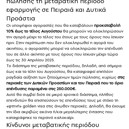
πώλησης τη μεταβατική περίοδο
εφαρμογής σε Πειραιά και Δυτικά
Προάστια
Οι υποψήφιοι αγοραστές που θα καταβάλουν
προκαταβολή
10% έως το τέλος Αυγούστου
θα μπορούν να ολοκληρώσουν
την αγορά μέχρι το τέλος του έτους με τους όρους που ίσχυαν
πριν. Στην περίπτωση που δεν ολοκληρωθεί η αγορά του
ακινήτου, ο αγοραστής μπορεί να ολοκληρώσει την επένδυσή
του σε άλλο ακίνητο με τους όρους που ίσχυαν μέχρι τώρα
έως τις 30 Απριλίου 2025.
Το διάστημα της μεταβατικής περιόδου, δηλαδή, από σήμερα
έως και τα τέλη του Αυγούστου, θα καταγραφεί επιπλέον
ραγδαία αύξηση των ζητούμενων τιμών πώλησης, κυρίως
στις
περιοχές των Δυτικών Προαστίων και του Πειραιά που το όριο
επένδυσης παραμένει στις 250.000€.
Αυτό θα συμβεί διότι σε μικρό χρονικό διάστημα, πλήθος
επενδυτών θα επισπεύσουν τις επενδύσεις τους με στόχο τη
«φτηνή» golden visa στις άνωθεν περιοχές. Δηλαδή, θα έχουμε
την ίδια ακριβώς εικόνα ή/και μεγαλύτερης έντασης που
καταγράφηκε το περσινό καλοκαίρι.
Κίνδυνοι μεταβατικής περιόδου