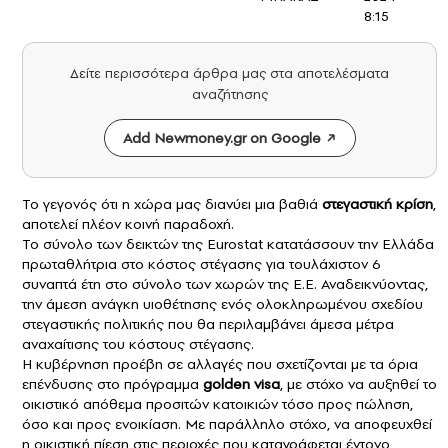
8:15
Δείτε περισσότερα άρθρα μας στα αποτελέσματα
αναζήτησης
Add Newmoney.gr on Google
Το γεγονός ότι η χώρα μας διανύει μια βαθιά
στεγαστική κρίση
,
αποτελεί πλέον κοινή παραδοχή.
Το σύνολο των δεικτών της Eurostat κατατάσσουν την Ελλάδα
πρωταθλήτρια στο κόστος στέγασης για τουλάχιστον 6
συναπτά έτη στο σύνολο των χωρών της Ε.Ε. Αναδεικνύοντας,
την άμεση ανάγκη υιοθέτησης ενός ολοκληρωμένου σχεδίου
στεγαστικής πολιτικής που θα περιλαμβάνει άμεσα μέτρα
αναχαίτισης του κόστους στέγασης.
Η κυβέρνηση προέβη σε αλλαγές που σχετίζονται με τα όρια
επένδυσης στο πρόγραμμα
golden visa
, με στόχο να αυξηθεί το
οικιστικό απόθεμα προσιτών κατοικιών τόσο προς πώληση,
όσο και προς ενοικίαση. Με παράλληλο στόχο, να αποφευχθεί
η οικιστική πίεση στις περιοχές που καταγράφεται έντονο