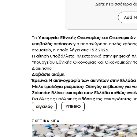
Δείτε περισσότερα 
Add N
Το
Υπουργείο Εθνικής Οικονομίας και Οικονομικών
υποβολής αιτήσεων
για παραχώρηση απλής χρήση
σωματείο, η οποία λήγει στις 15.3.2026.
Η αίτηση υποβάλλεται ηλεκτρονικά στην ψηφιακή πλ
Υπουργείου Εθνικής Οικονομίας και Οικονομικών π
Διοίκησης.
Διαβάστε ακόμη:
Έρευνα: Η ακτινογραφία των ακινήτων στην Ελλάδα
Μπλε τιμολόγια ρεύματος: Οδηγός επιβίωσης για νοικ
Zalando: Βλέπει ευκαιρία στην Ελλάδα καθώς εντείν
Για όλες τις υπόλοιπες
ειδήσεις
της επικαιρότητας μπ
αιγιαλός
ΥΠΕΘΟ
ΣXETIKA NEA