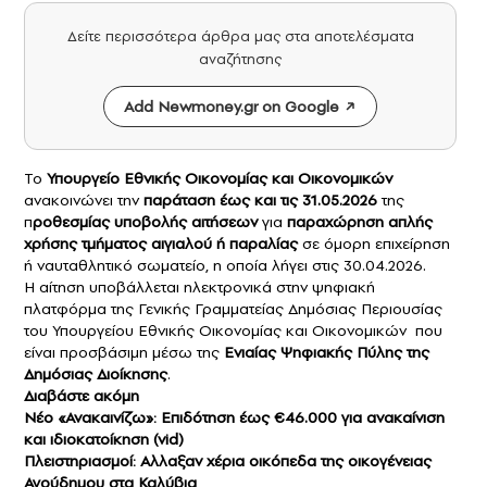
Δείτε περισσότερα άρθρα μας στα αποτελέσματα
αναζήτησης
Add Newmoney.gr on Google
Το
Υπουργείο Εθνικής Οικονομίας και Οικονομικών
ανακοινώνει την
παράταση έως και τις 31.05.2026
της
π
ροθεσμίας υποβολής αιτήσεων
για
παραχώρηση απλής
χρήσης τμήματος
αιγιαλού
ή παραλίας
σε όμορη επιχείρηση
ή ναυταθλητικό σωματείο, η οποία λήγει στις 30.04.2026.
Η αίτηση υποβάλλεται ηλεκτρονικά στην ψηφιακή
πλατφόρμα της Γενικής Γραμματείας Δημόσιας Περιουσίας
του Υπουργείου Εθνικής Οικονομίας και Οικονομικών που
είναι προσβάσιμη μέσω της
Ενιαίας Ψηφιακής Πύλης της
Δημόσιας Διοίκησης
.
Διαβάστε ακόμη
Nέο «Ανακαινίζω»: Επιδότηση έως €46.000 για ανακαίνιση
και ιδιοκατοίκηση (vid)
Πλειστηριασμοί: Aλλαξαν χέρια οικόπεδα της οικογένειας
Αγούδημου στα Καλύβια