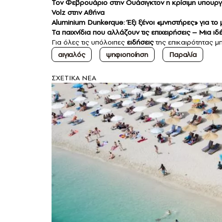
Τον Φεβρουάριο στην Ουάσιγκτον η κρίσιμη υπουργι
Volz στην Αθήνα
Aluminium Dunkerque: Έξι ξένοι «μνηστήρες» για τ
Τα παιχνίδια που αλλάζουν τις επιχειρήσεις – Μια ι
Για όλες τις υπόλοιπες
ειδήσεις
της επικαιρότητας μπ
αιγιαλός
ψηφιοποίηση
Παραλία
ΣXETIKA NEA