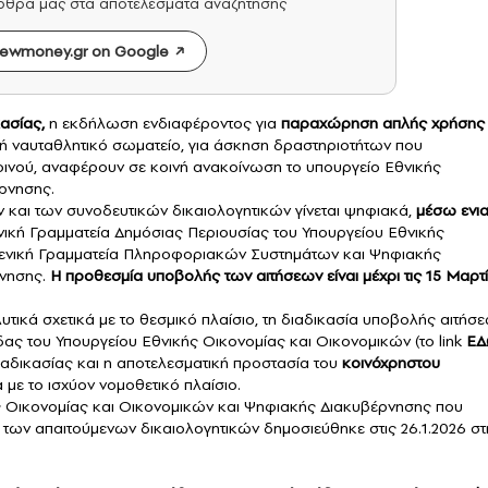
άρθρα μας στα αποτελέσματα αναζήτησης
ewmoney.gr on Google
ασίας,
η εκδήλωση ενδιαφέροντος για
παραχώρηση απλής χρήσης
ή ναυταθλητικό σωματείο, για άσκηση δραστηριοτήτων που
οινού, αναφέρουν σε κοινή ανακοίνωση το υπουργείο Εθνικής
ρνησης.
και των συνοδευτικών δικαιολογητικών γίνεται ψηφιακά,
μέσω ενια
νική Γραμματεία Δημόσιας Περιουσίας του Υπουργείου Εθνικής
 Γενική Γραμματεία Πληροφοριακών Συστημάτων και Ψηφιακής
νησης.
Η προθεσμία υποβολής των αιτήσεων είναι μέχρι τις 15 Μαρτ
τικά σχετικά με το θεσμικό πλαίσιο, τη διαδικασία υποβολής αιτήσ
ίδας του Υπουργείου Εθνικής Οικονομίας και Οικονομικών (το link
ΕΔ
ιαδικασίας και η αποτελεσματική προστασία του
κοινόχρηστου
ε το ισχύον νομοθετικό πλαίσιο.
 Οικονομίας και Οικονομικών και Ψηφιακής Διακυβέρνησης που
 των απαιτούμενων δικαιολογητικών δημοσιεύθηκε στις 26.1.2026 στ