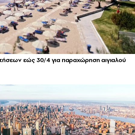
τήσεων εώς 30/4 για παραχώρηση αιγιαλού