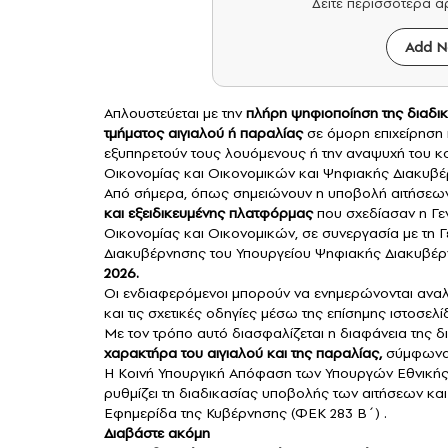
Δείτε περισσότερα 
Add N
Απλουστεύεται με την
πλήρη
ψηφιοποίηση
της διαδικ
τμήματος
αιγιαλού
ή
παραλίας
σε όμορη επιχείρηση 
εξυπηρετούν τους λουόμενους ή την αναψυχή του κ
Οικονομίας και Οικονομικών και Ψηφιακής Διακυβέ
Από σήμερα, όπως σημειώνουν η υποβολή αιτήσεων 
και εξειδικευμένης πλατφόρμας
που σχεδίασαν η Γε
Οικονομίας και Οικονομικών, σε συνεργασία με τη
Διακυβέρνησης του Υπουργείου Ψηφιακής Διακυβέρ
2026.
Οι ενδιαφερόμενοι μπορούν να ενημερώνονται αναλυ
και τις σχετικές οδηγίες μέσω της επίσημης ιστοσελ
Με τον τρόπο αυτό διασφαλίζεται η διαφάνεια της δ
χαρακτήρα του αιγιαλού και της παραλίας,
σύμφωνα μ
Η Κοινή Υπουργική Απόφαση των Υπουργών Εθνικής
ρυθμίζει τη διαδικασίας υποβολής των αιτήσεων και
Εφημερίδα της Κυβέρνησης (ΦΕΚ 283 Β΄) .
Διαβάστε ακόμη