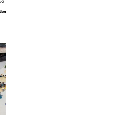
ua
tlen