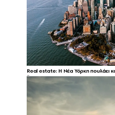
Real estate: H Νέα Υόρκη πουλάει κ