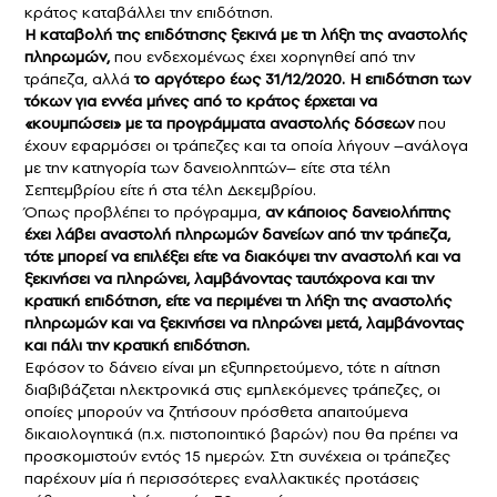
κράτος καταβάλλει την επιδότηση.
Η καταβολή της επιδότησης ξεκινά με τη λήξη της αναστολής
πληρωμών,
που ενδεχομένως έχει χορηγηθεί από την
τράπεζα, αλλά
το αργότερο έως 31/12/2020.
Η επιδότηση των
τόκων για εννέα μήνες από το κράτος έρχεται να
«κουμπώσει» με τα προγράμματα αναστολής δόσεων
που
έχουν εφαρμόσει οι τράπεζες και τα οποία λήγουν –ανάλογα
με την κατηγορία των δανειοληπτών– είτε στα τέλη
Σεπτεμβρίου είτε ή στα τέλη Δεκεμβρίου.
Όπως προβλέπει το πρόγραμμα,
αν κάποιος δανειολήπτης
έχει λάβει αναστολή πληρωμών δανείων από την τράπεζα,
τότε μπορεί να επιλέξει είτε να διακόψει την αναστολή και να
ξεκινήσει να πληρώνει,
λαμβάνοντας ταυτόχρονα και την
κρατική επιδότηση, είτε να περιμένει τη λήξη της αναστολής
πληρωμών και να ξεκινήσει να πληρώνει μετά, λαμβάνοντας
και πάλι την κρατική επιδότηση.
Εφόσον το δάνειο είναι μη εξυπηρετούμενο, τότε η αίτηση
διαβιβάζεται ηλεκτρονικά στις εμπλεκόμενες τράπεζες, οι
οποίες μπορούν να ζητήσουν πρόσθετα απαιτούμενα
δικαιολογητικά (π.χ. πιστοποιητικό βαρών) που θα πρέπει να
προσκομιστούν εντός 15 ημερών. Στη συνέχεια οι τράπεζες
παρέχουν μία ή περισσότερες εναλλακτικές προτάσεις