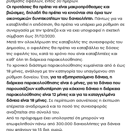
ρύθμισης οφειλών, εντός 30 ημερών.
Οι προτάσεις θα πρέπει να είναι μακροπρόθεσμες και
βιώσιμες, δηλαδή θα πρέπει να κινούνται στα όρια των
οικονομικών δυνητικοτήτων του δανειολήπτη.
Πάντως για να
καταβληθεί η επιδότηση, θα πρέπει να υπάρχει μια ρύθμιση σε
συνεργασία με την τράπεζα και να εχει υπογραφεί η σχετική
σύμβαση έως 31/12/2020.
Μετά την ολοκλήρωση της καταβολής της συνεισφοράς του
Δημοσίου, ο οφειλέτης θα πρέπει να καταβάλλει τις δόσεις
της οφειλής του, κατά το χρόνο που είναι καταβλητέες και
καθ’ όλη τη διάρκεια παρακολούθησης.
Το χρονικό διάστημα παρακολούθησης κυμαίνεται από 6 έως
18 μήνες, ανάλογα με την κατηγορία του υπαγόμενου στη
ρύθμιση δανείου. Έτσι,
για τα εξυπηρετούμενα δάνεια, η
διάρκεια παρακολούθησης είναι 6 μήνες, για τα δάνεια που
παρουσιάζουν καθυστέρηση για κόκκινα δάνεια η διάρκεια
παρακολούθησης είναι 12 μήνες και για τα καταγγελμένα
δάνεια είναι 18 μήνες.
Σε περίπτωση ασυνέπειας η έκπτωση
επέρχεται αναδρομικά και το ποσό της συνεισφοράς
αναζητείται στο σύνολό του.
Από το πρόγραμμα έχει υπολογιστεί ότι μπορούν να
επωφεληθούν πάνω από 300.000 δανειολήπτες για δάνεια
που φτάνουν τα 15 δισ. ευρώ.