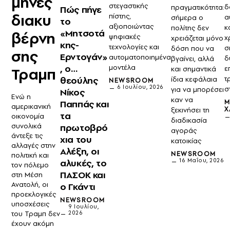
μήνες
στεγαστικής
δ
πραγματικότητα:
Πώς πήγε
διακυ
πίστης,
α
σήμερα ο
το
αξιοποιώντας
κ
πολίτης δεν
«Μητσοτά
βέρνη
ψηφιακές
χ
χρειάζεται μόνο
κης-
τεχνολογίες και
σ
δόση που να
σης
Ερντογάν»
αυτοματοποιημένα
δ
βγαίνει, αλλά
, ο…
μοντέλα
ε
και σημαντικά
Τραμπ
θεούλης
τ
ίδια κεφάλαια
NEWSROOM
6 Ιουλίου, 2026
σ
για να μπορέσει
Νίκος
Ενώ η
καν να
Παππάς και
Μ
αμερικανική
Χ
ξεκινήσει τη
τα
οικονομία
διαδικασία
συνολικά
πρωτοβρό
αγοράς
άντεξε τις
χια του
κατοικίας
αλλαγές στην
Αλέξη, οι
NEWSROOM
πολιτική και
16 Μαΐου, 2026
αλυκές, το
τον πόλεμο
ΠΑΣΟΚ και
στη Μέση
Ανατολή, οι
ο Γκάντι
προεκλογικές
NEWSROOM
υποσχέσεις
9 Ιουλίου,
του Τραμπ δεν
2026
έχουν ακόμη