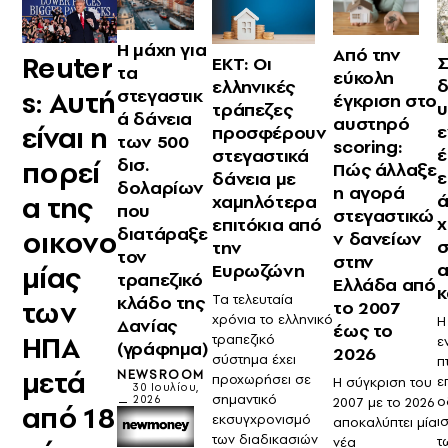
Η μάχη για
Από την
Reuter
Σ
ΕΚΤ: Οι
τα
εύκολη
δ
ελληνικές
s: Αυτή
στεγαστικ
έγκριση στο
τράπεζες
ά δάνεια
αυστηρό
είναι η
ε
προσφέρουν
των 500
scoring:
στεγαστικά
δισ.
πορεί
Πώς άλλαξε
ε
δάνεια με
δολαρίων
η αγορά
α της
ά
χαμηλότερα
που
στεγαστικώ
επιτόκια από
διατάραξε
οικονο
ν δανείων
σ
την
τον
στην
μίας
Ευρωζώνη
τραπεζικό
Ελλάδα από
κ
Τα τελευταία
κλάδο της
των
το 2007
χρόνια το ελληνικό
Η
Δανίας
έως το
ΗΠΑ
τραπεζικό
ε
(γράφημα)
2026
σύστημα έχει
π
μετά
NEWSROOM
προχωρήσει σε
ε
Η σύγκριση του
30 Ιουλίου,
σημαντικό
2026
ο
2007 με το 2026
από 18
εκσυγχρονισμό
ι
αποκαλύπτει μία
των διαδικασιών
τ
νέα