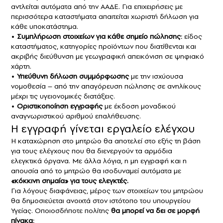
αντλείται αυτόματα από την ΑΑΔΕ. Για επιχειρήσεις με
περισσότερα καταστήματα απαιτείται χωριστή δήλωση για
κάθε υποκατάστημα.
•
Συμπλήρωση στοιχείων για κάθε σημείο πώλησης:
είδος
καταστήματος, κατηγορίες προϊόντων που διατίθενται και
ακριβής διεύθυνση με γεωγραφική απεικόνιση σε ψηφιακό
χάρτη.
•
Υπεύθυνη δήλωση συμμόρφωσης
με την ισχύουσα
νομοθεσία – από την απαγόρευση πώλησης σε ανηλίκους
μέχρι τις υγειονομικές διατάξεις.
•
Οριστικοποίηση εγγραφής
με έκδοση μοναδικού
αναγνωριστικού αριθμού επαλήθευσης.
Η εγγραφή γίνεται εργαλείο ελέγχου
Η καταχώρηση στο μητρώο θα αποτελεί στο εξής τη βάση
για τους ελέγχους που θα διενεργούν τα αρμόδια
ελεγκτικά όργανα. Με άλλα λόγια, η μη εγγραφή και η
απουσία από το μητρώο θα ισοδυναμεί αυτόματα με
«κόκκινη σημαία» για τους ελεγκτές.
Για λόγους διαφάνειας, μέρος των στοιχείων του μητρώου
θα δημοσιεύεται ανοιχτά στον ιστότοπο του υπουργείου
Υγείας. Οποιοσδήποτε πολίτης
θα μπορεί να δει σε μορφή
πίνακα: