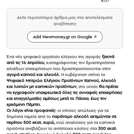
8:07
Δείτε περισσότερα άρθρα μας στα αποτελέσματα
αναζήτησης
Add Newmoney.gr on Google
Ένα νέο ψηφιακό εργαλείο ελέγχου της αγοράς
ξεκινά
από τις 16 Απριλίου
, καταγράφοντας την δραστηριότητα
χιλιάδων επιχειρήσεων που δραστηριοποιούνται στην
αγορά
καπνού και
αλκοόλ
. Η κυβέρνηση στήνει το
Ψηφιακό Μητρώο Ελέγχου Προϊόντων Καπνού, Αλκοόλ
και λοιπών μη καπνικών προϊόντων
, στο οποίο
θα πρέπει
να εγγραφούν υποχρεωτικά όλες τις συναφείς επιχειρήσεις
και επαγγελματίες αμέσως μετά το Πάσχα
,
έως την
ερχόμενη Πέμπτη.
Οι λόγοι είναι προφανείς:
οι ετήσιες απώλειες για τα
δημόσια ταμεία από το
παράνομο αλκοόλ εκτιμώνται σε
περίπου 500 εκατ. ευρώ,
ενώ αναλύσεις για τα καπνικά
προϊόντα ανεβάζουν το αντίστοιχο κόστος στα
300 εκατ.