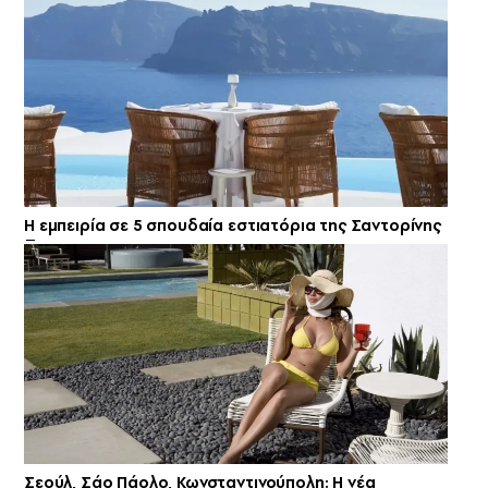
Η εμπειρία σε 5 σπουδαία εστιατόρια της Σαντορίνης
Σεούλ, Σάο Πάολο, Κωνσταντινούπολη: Η νέα