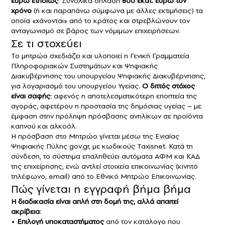
ευρώ ετησίως
. Συνολικά δηλαδή
800 εκατ. ευρώ τον
χρόνο
(ή και παραπάνω σύμφωνα με άλλες εκτιμήσεις) τα
οποία «χάνονται» από το κράτος και στρεβλώνουν τον
ανταγωνισμό σε βάρος των νόμιμων επιχειρήσεων.
Σε τι στοχεύει
Το μητρώο σχεδιάζει και υλοποιεί η Γενική Γραμματεία
Πληροφοριακών Συστημάτων και Ψηφιακής
Διακυβέρνησης του υπουργείου Ψηφιακής Διακυβέρνησης,
για λογαριασμό του υπουργείου Υγείας.
Ο διττός στόχος
είναι σαφής:
αφενός η αποτελεσματικότερη εποπτεία της
αγοράς, αφετέρου η προστασία της δημόσιας υγείας – με
έμφαση στην πρόληψη πρόσβασης ανηλίκων σε προϊόντα
καπνού και αλκοόλ.
Η πρόσβαση στο Μητρώο γίνεται μέσω της Ενιαίας
Ψηφιακής Πύλης gov.gr, με κωδικούς Taxisnet. Κατά τη
σύνδεση, το σύστημα επαληθεύει αυτόματα ΑΦΜ και ΚΑΔ
της επιχείρησης, ενώ αντλεί στοιχεία επικοινωνίας (κινητό
τηλέφωνο, email) από το Εθνικό Μητρώο Επικοινωνίας.
Πώς γίνεται η εγγραφή βήμα βήμα
Η διαδικασία είναι απλή στη δομή της, αλλά απαιτεί
ακρίβεια:
•
Επιλογή υποκαταστήματος
από τον κατάλογο που