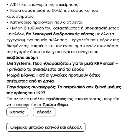
• ΑΦΜ και επωνυμία της επιχείρησης
• Κύρια δραστηριότητα (ΚΑΔ) της έδρας και του
καταστήματος
• Κατηγορίες προϊόντων που διατίθενται
• Πλήρη διεύθυνση του καταστήματος ή υποκαταστήματος
Επιπλέον,
θα λειτουργεί διαδραστικός χάρτης
με όλα τα
εγγεγραμμένα σημεία πώλησης – εργαλείο που, πέραν της
διαφάνειας, επιτρέπει και τον εντοπισμό κενών στον χάρτη
της αγοράς όπου οι έλεγχοι είναι πιο αναγκαίοι.
Διαβάστε ακόμη
Uni Systems: Πώς «θωρακίζεται» για τη μετά RRF εποχή –
Τριπλάσιο το ανεκτέλεστο από τα έσοδα
Μωρά Βίκινγκ: Γιατί οι γυναίκες προτιμούν δότες
σπέρματος από τη Δανία
Παγκόσμιος συναγερμός: Το πετρελαϊκό σοκ ξυπνά μνήμες
της κρίσης του 1997
Για όλες τις υπόλοιπες
ειδήσεις
της επικαιρότητας μπορείτε
να επισκεφτείτε το
Πρώτο Θέμα
καπνός
αλκοόλ
ψηφιακο μητρώο καπνού και αλκοόλ