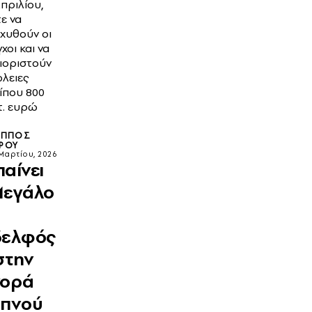
Απριλίου,
ε να
σχυθούν οι
χοι και να
ιοριστούν
λειες
ίπου 800
τ. ευρώ
ΙΠΠΟΣ
ΡΟΥ
Μαρτίου, 2026
αίνει
Μεγάλο
δελφός
στην
γορά
απνού