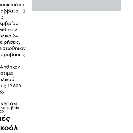
ασκευή και
Σάββατο, 12
13
εμβρίου
γχθηκαν
ολικά 24
χειρήσεις,
πιστώθηκαν
παραβάσεις
βλήθηκαν
στιμα
ολικού
υς 19.600
ρώ
WSROOM
 Δεκεμβρίου,
25
μές
κοόλ