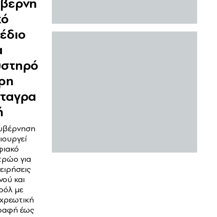
υβερνη
κό
έδιο
α
υστηρό
ρη
αταγρα
ή
υβέρνηση
ιουργεί
ιακό
ρώο για
χειρήσεις
νού και
οόλ με
χρεωτική
ραφή έως