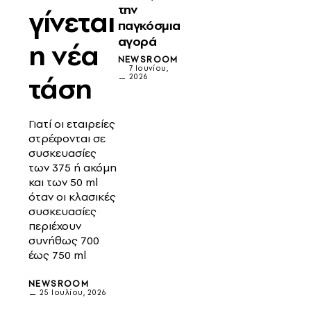
την
γίνεται
παγκόσμια
αγορά
η νέα
NEWSROOM
7 Ιουνίου,
τάση
2026
Γιατί οι εταιρείες
στρέφονται σε
συσκευασίες
των 375 ή ακόμη
και των 50 ml
όταν οι κλασικές
συσκευασίες
περιέχουν
συνήθως 700
έως 750 ml
NEWSROOM
25 Ιουλίου, 2026