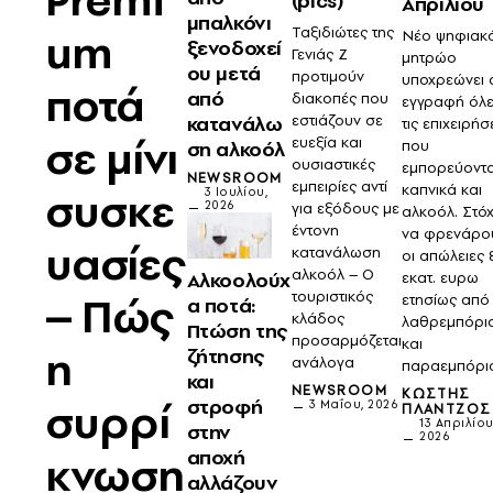
(pics)
Απριλίου
μπαλκόνι
um
Ταξιδιώτες της
Νέο ψηφιακ
ξενοδοχεί
Γενιάς Ζ
μητρώο
ου μετά
προτιμούν
υποχρεώνει 
ποτά
από
διακοπές που
εγγραφή όλ
εστιάζουν σε
κατανάλω
τις επιχειρήσ
σε μίνι
ευεξία και
που
ση αλκοόλ
ουσιαστικές
εμπορεύοντα
NEWSROOM
εμπειρίες αντί
καπνικά και
συσκε
3 Ιουλίου,
2026
για εξόδους με
αλκοόλ. Στό
έντονη
να φρενάρο
υασίες
κατανάλωση
οι απώλειες 
αλκοόλ – Ο
Αλκοολούχ
εκατ. ευρω
– Πώς
τουριστικός
ετησίως από
α ποτά:
κλάδος
λαθρεμπόρι
Πτώση της
προσαρμόζεται
και
η
ζήτησης
ανάλογα
παραεμπόρι
και
NEWSROOM
ΚΩΣΤΉΣ
συρρί
στροφή
3 Μαΐου, 2026
ΠΛΆΝΤΖΟΣ
13 Απριλίου
στην
2026
αποχή
κνωση
αλλάζουν