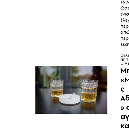
16 
ώστ
ενι
έλεγ
περ
απώ
περ
εκα
ΦΊΛ
ΠΈΤ
9 
Μπ
«
ς
Α
» 
α
κ