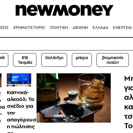
ΣΕΙΣ
ΧΡΗΜΑΤΙΣΤΗΡΙΟ
ΠΟΛΙΤΙΚΗ
ΔΙΕΘΝΗ
ΕΛΛΑΔΑ
ΕΝΕΡΓΕΙΑ
rdi
818
Χαλάνδρι
μπύρα
βιομηχανία
Tequila
ποτών
Μ
γι
Καπνικά-
ς
αλ
αλκοόλ: Το
»
κα
σχέδιο για
ρα
την
–
τσ
απαγόρευσ
ι
Το
η πώλησης