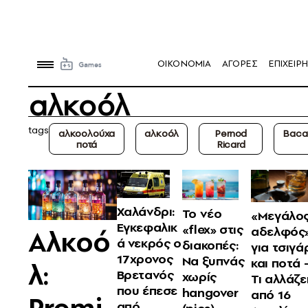
OIKONOMIA
ΑΓΟΡΕΣ
ΕΠΙΧΕΙΡΗ
αλκοόλ
tags
αλκοολούχα
αλκοόλ
Pernod
Baca
ποτά
Ricard
Χαλάνδρι:
Το νέο
«Μεγάλο
Εγκεφαλικ
«flex» στις
Αλκοό
αδελφός
ά νεκρός ο
διακοπές:
για τσιγά
17χρονος
Να ξυπνάς
και ποτά 
λ:
Βρετανός
χωρίς
Τι αλλάζε
που έπεσε
hangover
από 16
Premi
από