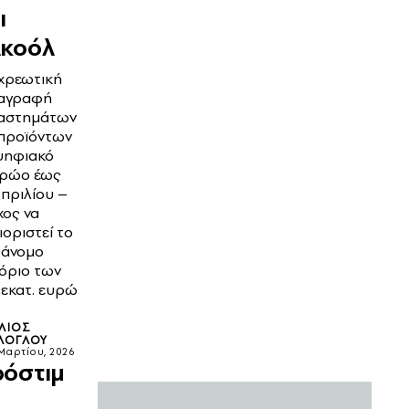
ι
κοόλ
χρεωτική
αγραφή
αστημάτων
 προϊόντων
ψηφιακό
ρώο έως
Απριλίου –
χος να
ιοριστεί το
άνομο
όριο των
 εκατ. ευρώ
ΛΙΟΣ
ΛΟΓΛΟΥ
Μαρτίου, 2026
όστιμ