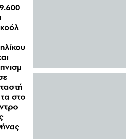
9.600
α
κοόλ
ε
ηλίκου
και
πνισμ
σε
ταστή
τα στο
ντρο
ς
θήνας