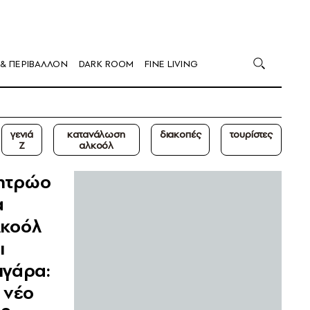
 & ΠΕΡΙΒΑΛΛΟΝ
DARK ROOM
FINE LIVING
γενιά
κατανάλωση
διακοπές
τουρίστες
Z
αλκοόλ
ητρώο
α
κοόλ
ι
ιγάρα:
 νέο