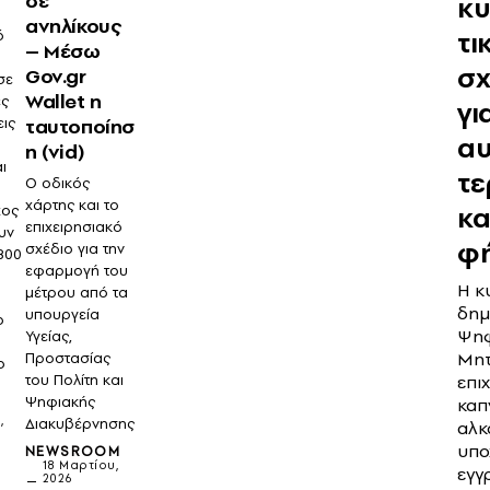
σε
κ
ανηλίκους
τι
ό
– Μέσω
σχ
Gov.gr
σε
Wallet η
ες
γι
ταυτοποίησ
εις
α
η (vid)
ι
τε
Ο οδικός
χάρτης και το
κ
χος
επιχειρησιακό
υν
φ
σχέδιο για την
800
εφαρμογή του
Η κ
μέτρου από τα
δημ
υπουργεία
ο
Ψηφ
Υγείας,
Μητ
Προστασίας
ο
του Πολίτη και
επι
Ψηφιακής
καπ
,
Διακυβέρνησης
αλκ
υπο
NEWSROOM
18 Μαρτίου,
εγγ
2026