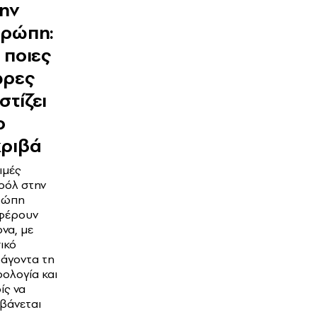
ην
υρώπη:
 ποιες
ώρες
στίζει
ο
ριβά
ιμές
οόλ στην
ρώπη
φέρουν
ονα, με
ικό
άγοντα τη
ολογία και
ίς να
βάνεται