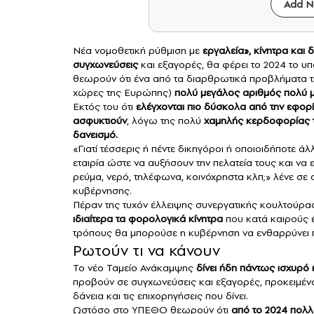
Add N
Νέα νομοθετική ρύθμιση με
εργαλεία», κίνητρα και 
συγχωνεύσεις
και εξαγορές, θα φέρει το 2024 το υ
θεωρούν ότι ένα από τα διαρθρωτικά προβλήματα 
χώρες της Ευρώπης)
πολύ μεγάλος αριθμός πολύ μ
Εκτός του ότι
ελέγχονται πιο δύσκολα από την εφορί
ασφυκτιούν
, λόγω της πολύ
χαμηλής κερδοφορίας 
δανεισμό.
«Γιατί τέσσερις ή πέντε δικηγόροι ή οποιοιδήποτε 
εταιρία ώστε να αυξήσουν την πελατεία τους και να 
ρεύμα, νερό, τηλέφωνα, κοινόχρηστα κλπ;» λένε σε 
κυβέρνησης.
Πέραν της τυχόν έλλειψης συνεργατικής κουλτούρ
ιδιαίτερα τα φορολογικά κίνητρα
που κατά καιρούς έ
τρόπους θα μπορούσε η κυβέρνηση να ενθαρρύνει π
Ρωτούν τι να κάνουν
Το νέο Ταμείο Ανάκαμψης
δίνει ήδη πάντως ισχυρό 
προβούν σε συγχωνεύσεις και εξαγορές, προκειμέ
δάνεια και τις επιχορηγήσεις που δίνει.
Ωστόσο στο ΥΠΕΘΟ θεωρούν ότι
από το 2024 πολλ