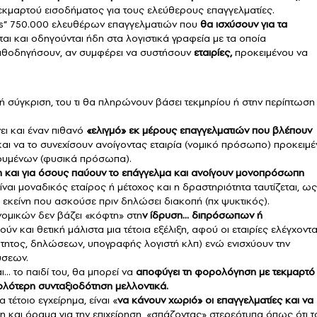
εκμαρτού εισοδήματος για τους ελεύθερους επαγγελματίες.
tus” 750.000 ελευθέρων επαγγελματιών που
θα ισχύσουν για τα
αι και οδηγούνται ήδη στα λογιστικά γραφεία με τα οποία
καθοδηγήσουν, αν συμφέρει να συστήσουν
εταιρίες,
προκειμένου να
 σύγκριση, του τι θα πληρώνουν βάσει τεκμηρίου ή στην περίπτωση
ι και έναν πιθανό
«ελιγμό» εκ μέρους επαγγελματιών που βλέπουν
αι να το συνεχίσουν ανοίγοντας εταιρία (νομικό πρόσωπο) προκειμ
ουμένων (φυσικά πρόσωπα).
και για όσους παύουν το επάγγελμα και ανοίγουν μονοπρόσωπη
ναι μοναδικός εταίρος ή μέτοχος και η δραστηριότητα ταυτίζεται, ως
ε εκείνη που ασκούσε πριν δηλώσει διακοπή (πχ ψυκτικός).
νομικών δεν βάζει «κόφτη» στη
ν ίδρυση… διπρόσωπων ή
ν και θετική μάλιστα μια τέτοια εξέλιξη, αφού οι εταιρίες ελέγχοντα
ότητος, δηλώσεων, υπογραφής λογιστή κλπ) ενώ ενισχύουν την
ύσεων.
ι… το παιδί του, θα μπορεί να
αποφύγει τη φορολόγηση με τεκμαρτό
ολότερη συνταξιοδότηση μελλοντικά.
τέτοιο εγχείρημα, είναι «
να κάνουν χωριό» οι επαγγελματίες και να
νη και όραμα για την επιχείρηση, «σπάζοντας» στερεότυπα όπως ότι τ