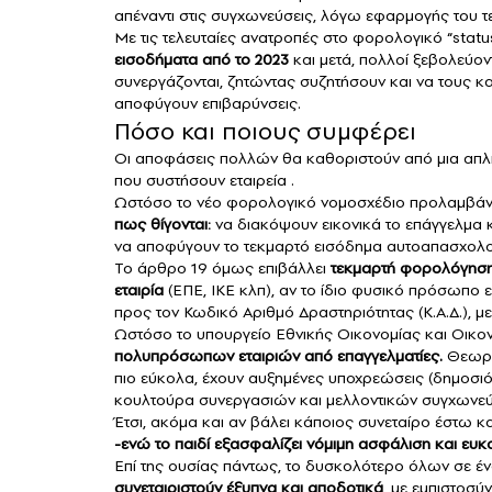
απέναντι στις συγχωνεύσεις, λόγω εφαρμογής του τ
Με τις τελευταίες ανατροπές στο φορολογικό “sta
εισοδήματα από το 2023
και μετά, πολλοί ξεβολεύοντ
συνεργάζονται, ζητώντας συζητήσουν και να τους 
αποφύγουν επιβαρύνσεις.
Πόσο και ποιους συμφέρει
Οι αποφάσεις πολλών θα καθοριστούν από μια απλή
που συστήσουν εταιρεία .
Ωστόσο το νέο φορολογικό νομοσχέδιο προλαμβάνε
πως θίγονται:
να διακόψουν εικονικά το επάγγελμα κ
να αποφύγουν το τεκμαρτό εισόδημα αυτοαπασχολ
Το άρθρο 19 όμως επιβάλλει
τεκμαρτή φορολόγηση 
εταιρία
(ΕΠΕ, ΙΚΕ κλπ), αν το ίδιο φυσικό πρόσωπο εί
προς τον Κωδικό Αριθμό Δραστηριότητας (Κ.Α.Δ.), μ
Ωστόσο το υπουργείο Εθνικής Οικονομίας και Οικο
πολυπρόσωπων εταιριών
από επαγγελματίες.
Θεωρού
πιο εύκολα, έχουν αυξημένες υποχρεώσεις (δημοσι
κουλτούρα συνεργασιών και μελλοντικών συγχωνε
Έτσι, ακόμα και αν βάλει κάποιος συνεταίρο έστω κα
-ενώ το παιδί εξασφαλίζει νόμιμη ασφάλιση και ευκ
Επί της ουσίας πάντως, το δυσκολότερο όλων σε ένα 
συνεταιριστούν έξυπνα και αποδοτικά
, με εμπιστοσύ