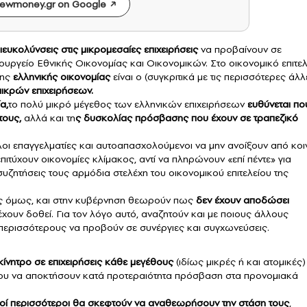
ewmoney.gr on Google
διευκολύνσεις στις
μικρομεσαίες επιχειρήσεις
να προβαίνουν σε
πουργείο Εθνικής Οικονομίας και Οικονομικών. Στο οικονομικό επιτελ
της
ελληνικής οικονομίας
είναι ο (συγκριτικά με τις περισσότερες άλλ
ικρών επιχειρήσεων.
α,
το πολύ μικρό μέγεθος των ελληνικών επιχειρήσεων
ευθύνεται πο
τους,
αλλά και τη
ς δυσκολίας πρόσβασης που έχουν σε τραπεζικό
άλλοι επαγγελματίες και αυτοαπασχολούμενοι να μην ανοίξουν από κο
επιτύχουν οικονομίες κλίμακος, αντί να πληρώνουν «επί πέντε» για
συζητήσεις τους αρμόδια στελέχη του οικονομικού επιτελείου της
ας όμως, και στην κυβέρνηση θεωρούν πως
δεν έχουν αποδώσει
χουν δοθεί. Για τον λόγο αυτό, αναζητούν και με ποιους άλλους
ερισσότερους να προβούν σε συνέργιες και συγχωνεύσεις.
κίνητρο σε επιχειρήσεις κάθε μεγέθους
(ιδίως μικρές ή και ατομικές)
νου να αποκτήσουν κατά προτεραιότητα πρόσβαση στα προνομιακά
οί περισσότεροι θα σκεφτούν να αναθεωρήσουν την στάση τους
,