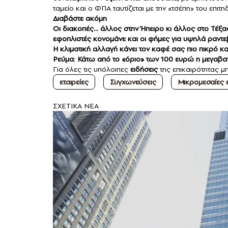
ταμείο και ο ΦΠΑ ταυτίζεται με την «τσέπη» του επιτη
Διαβάστε ακόμη
Οι διακοπές… άλλος στην Ήπειρο κι άλλος στο Τέξας
εφοπλιστές κονομάνε και οι φήμες για υψηλά ραντ
Η κλιματική αλλαγή κάνει τον καφέ σας πιο πικρό κα
Ρεύμα: Κάτω από το «όριο» των 100 ευρώ η μεγαβα
Για όλες τις υπόλοιπες
ειδήσεις
της επικαιρότητας μπ
εταιρείες
Συγχωνεύσεις
Μικρομεσαίες ε
ΣXETIKA NEA