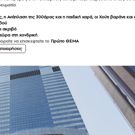
δευματία.
, η Ανάπλαση της 300άρας και η παιδική χαρά, οι Χούτι βαράνε και 
εβού
ι ακριβό
τώρα στη χονδρική
ορείτε να επισκεφτείτε το
Πρώτο ΘΕΜΑ
πιχειρήσεις