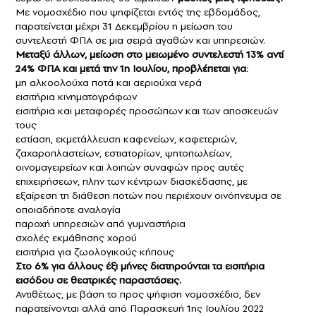
Με νομοσχέδιο που ψηφίζεται εντός της εβδομάδος,
παρατείνεται μέχρι 31 Δεκεμβρίου η μείωση του
συντελεστή ΦΠΑ σε μια σειρά αγαθών και υπηρεσιών.
Μεταξύ άλλων, μείωση στο μειωμένο συντελεστή 13% αντί
24% ΦΠΑ και μετά την 1η Ιουλίου, προβλέπεται για:
μη αλκοολούχα ποτά και αεριούχα νερά
εισιτήρια κινηματογράφων
εισιτήρια και μεταφορές προσώπων και των αποσκευών
τους
εστίαση, εκμετάλλευση καφενείων, καφετεριών,
ζαχαροπλαστείων, εστιατορίων, ψητοπωλείων,
οινομαγειρείων και λοιπών συναφών προς αυτές
επιχειρήσεων, πλην των κέντρων διασκέδασης, με
εξαίρεση τη διάθεση ποτών που περιέχουν οινόπνευμα σε
οποιαδήποτε αναλογία
παροχή υπηρεσιών από γυμναστήρια
σχολές εκμάθησης χορού
εισιτήρια για ζωολογικούς κήπους
Στο 6% για άλλους έξι μήνες διατηρούνται τα εισιτήρια
εισόδου σε θεατρικές παραστάσεις.
Αντιθέτως, με βάση το προς ψήφιση νομοσχέδιο, δεν
παρατείνονται αλλά από Παρασκευή 1ης Ιουλίου 2022