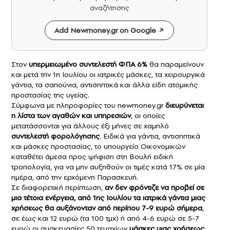
αναζήτησης
Add Newmoney.gr on Google
Στον
υπερμειωμένο συντελεστή
ΦΠΑ
6%
θα παραμείνουν
και μετά την 1η Ιουλίου οι ιατρικές μάσκες, τα χειρουργικά
γάντια, τα σαπούνια, αντισηπτικά και άλλα είδη ατομικής
προστασίας της υγείας.
Σύμφωνα με πληροφορίες του newmoney.gr
διευρύνεται
η λίστα των αγαθών και υπηρεσιών
, οι οποίες
μετατάσσονται για άλλους έξι μήνες σε χαμηλό
συντελεστή φορολόγησης
. Ειδικά για γάντια, αντισηπτικά
και μάσκες προστασίας, το υπουργείο Οικονομικών
καταθέτει άμεσα προς ψήφιση στη Βουλή ειδική
τροπολογία, για να μην αυξηθούν οι τιμές κατά 17% σε μία
ημέρα, από την ερχόμενη Παρασκευή.
Σε διαφορετική περίπτωση,
αν δεν φρόντιζε να προβεί σε
μια τέτοια ενέργεια, από 1ης Ιουλίου τα ιατρικά γάντια μιας
χρήσεως θα αυξάνονταν από περίπου 7-9 ευρώ σήμερα
,
σε έως και 12 ευρώ (τα 100 τμχ) ή από 4-6 ευρώ σε 5-7
ευρώ οι συσκευασίες 50 τεμαχίων
μάσκες μιας χρήσεως.