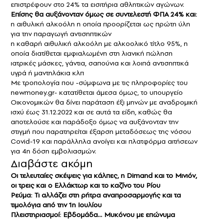
επιστρέφουν στο 24% τα εισιτήρια αθλητικών αγώνων.
Επίσης θα αυξάνονταν όμως σε συντελεστή ΦΠΑ 24% και:
η αιθυλική αλκοόλη η οποία προορίζεται ως πρώτη ύλη
για την παραγωγή αντισηπτικών
η καθαρή αιθυλική αλκοόλη με αλκοολικό τίτλο 95%, η
οποία διατίθεται εμφιαλωμένη στη λιανική πώληση
ιατρικές μάσκες, γάντια, σαπούνια και λοιπά αντισηπτικά
υγρά ή μαντηλάκια κλπ
Με τροπολογία που -σύμφωνα με τις πληροφορίες του
newmoney.gr- κατατίθεται άμεσα όμως, το υπουργείο
Οικονομικών θα δίνει παράταση έξι μηνών με αναδρομική
ισχύ έως 31.12.2022 και σε αυτά τα είδη, καθώς θα
αποτελούσε και παράδοξο όμως να αυξάνονταν την
στιγμή που παρατηρείται έξαρση μεταδόσεως της νόσου
Covid-19 και παράλληλα ανοίγει και πλατφόρμα αιτήσεων
για 4η δόση εμβολιασμών.
Διαβάστε ακόμη
Οι τελευταίες σκέψεις για κάλπες, η Dimand και το Μινιόν,
οι τρεις και ο Ελλάκτωρ και το καζίνο του Ρίου
Ρεύμα: Τι αλλάζει στη ρήτρα αναπροσαρμογής και τα
τιμολόγια από την 1η Ιουλίου
Πλειστηριασμοί: Εβδομάδα… Μυκόνου με επώνυμα