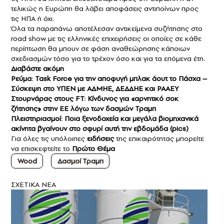
τελικώς η Ευρώπη θα λάβει αποφάσεις αντιποίνων προς
τις ΗΠΑ ή όχι.
Όλα τα παραπάνω αποτέλεσαν αντικείμενα συζήτησης στο
road show με τις ελληνικές επιχειρήσεις οι οποίες σε κάθε
περίπτωση θα μπουν σε φάση αναθεώρησης κάποιων
σχεδιασμών τόσο για το τρέχον όσο και για τα επόμενα έτη.
Διαβάστε ακόμη
Ρεύμα: Task Force για την αποφυγή μπλακ άουτ το Πάσχα –
Σύσκεψη στο ΥΠΕΝ με ΑΔΜΗΕ, ΔΕΔΔΗΕ και ΡΑΑΕΥ
Στουρνάρας στους FT: Κίνδυνος για «αρνητικό σοκ
ζήτησης» στην ΕΕ λόγω των δασμών Τραμπ
Πλειστηριασμοί: Ποια ξενοδοχεία και μεγάλα βιομηχανικά
ακίνητα βγαίνουν στο σφυρί αυτή την εβδομάδα (pics)
Για όλες τις υπόλοιπες
ειδήσεις
της επικαιρότητας μπορείτε
να επισκεφτείτε το
Πρώτο Θέμα
Wood
Δασμοί Τραμπ
ΣXETIKA NEA