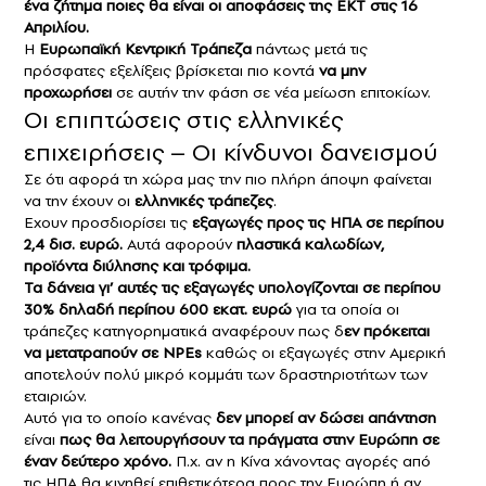
ένα ζήτημα ποιες θα είναι οι αποφάσεις της ΕΚΤ στις 16
Απριλίου.
Η
Ευρωπαϊκή Κεντρική Τράπεζα
πάντως μετά τις
πρόσφατες εξελίξεις βρίσκεται πιο κοντά
να μην
προχωρήσει
σε αυτήν την φάση σε νέα μείωση επιτοκίων.
Οι επιπτώσεις στις ελληνικές
επιχειρήσεις – Οι κίνδυνοι δανεισμού
Σε ότι αφορά τη χώρα μας την πιο πλήρη άποψη φαίνεται
να την έχουν οι
ελληνικές τράπεζες
.
Εχουν προσδιορίσει τις
εξαγωγές προς τις ΗΠΑ σε περίπου
2,4 δισ. ευρώ.
Αυτά αφορούν
πλαστικά καλωδίων,
προϊόντα διύλησης και τρόφιμα.
Τα δάνεια γι’ αυτές τις εξαγωγές υπολογίζονται σε περίπου
30% δηλαδή περίπου 600 εκατ. ευρώ
για τα οποία οι
τράπεζες κατηγορηματικά αναφέρουν πως δ
εν πρόκειται
να μετατραπούν σε NPEs
καθώς οι εξαγωγές στην Αμερική
αποτελούν πολύ μικρό κομμάτι των δραστηριοτήτων των
εταιριών.
Αυτό για το οποίο κανένας
δεν μπορεί αν δώσει απάντηση
είναι
πως θα λειτουργήσουν τα πράγματα στην Ευρώπη σε
έναν δεύτερο χρόνο.
Π.χ. αν η Κίνα χάνοντας αγορές από
τις ΗΠΑ θα κινηθεί επιθετικότερα προς την Ευρώπη ή αν