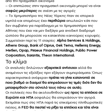
από την πραγματική οικονομία
– Οι επιπτώσεις στην πραγματική οικονομία μπορεί να είναι
σαφώς μικρότερες
σε σχέση με τις αγορές
– Το Χρηματιστήριο της Νέας Υόρκης ήταν σε ιστορικά
υψηλά και επομένως έχει
περιθώρια
απωλειών κάτι που
δεν συμβαίνει για παράδειγμα με το Χρηματιστήριο της
Αθήνας που έχει ναι μεν διεξάγει μια ανοδική διαδρομή
ώστόσο θα μπορούσε να κατακτήσει καινούριες κορυφές.
Συμμετείχαν περί τις 11 εταιρίες:
Alpha Services & Holdings,
Athens Group, Bank of Ciprus, Gek Terna, Helleniq Energy,
Metlen, Opap, Piraeus Financial Holdings, Public Power
Corporation, Sarantis, Theon International.
Το κλίμα
Οι αναλυτές δηλώνουν
εξαιρετικά ανήσυχοι
αλλά θα
αναμένουν τις εξελίξεις πριν εξάγουν συμπεράσματα. Όπως
χαρακτηριστικά ανέφεραν
πρέπει να γίνει κατανοητό σε
ποιο βαθμό οι δασμοί θα επηρεάσουν τις τιμές διότι δεν θα
μεταφερθούν στο σύνολό τους πάνω σε αυτές.
Οι πολιτικές που θα ακολουθηθούν
ως προς τα επιτόκια σε
Ευρώπη και ΗΠΑ
ασφαλώς θα επηρεάσουν την αγορά.
Εκτιμάται πως στις ΗΠΑ παρά τις επικείμενες πληθωριστικές
πιέσεις,
η FED θα πιεστεί να ρίξει τα επιτόκια και τότε είναι