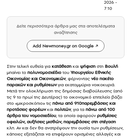
2026 -
7:10
Δείτε περισσότερα άρθρα μας στα αποτελέσματα
αναζήτησης
Add Newmoney.gr on Google
Στην τελική ευθεία για
κατάθεση
και
ψήφιση
στη
Βουλή
μπαίνει το
πολυνομοσχέδιο
του
Υπουργείου Εθνικής
Οικονομίας και Οικονομικών
, φέρνοντας
νέο πακέτο
παροχών και ρυθμίσεων
για εκατομμύρια νοικοκυριά.
Μετά την ολοκλήρωση της δημόσιας διαβούλευσης (από
τις 9 το πρωί της Δευτέρας) το οικονομικό επιτελείο βάζει
στο «μικροσκόπιο» τις
πάνω από 910παρεμβάσεις και
προτάσεις φορέων
και
πολιτών
, για τα
πάνω από 100
άρθρα του νομοσχεδίου
, τα οποία αφορούν
ρυθμίσεις
οφειλών, αυξήσεις μισθών, παρεμβάσεις στη στέγαση
κλπ. Αν και δεν θα ανατρέψουν την ουσία των ρυθμίσεων,
κάποιες εξετάζεται να επιφέρουν ορισμένες αλλαγές και