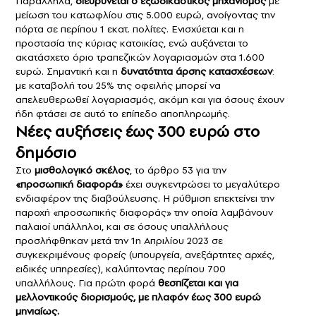
Παράλληλα,
διευρύνεται ο εξωδικαστικός μηχανισμός
με
μείωση του κατωφλίου στις 5.000 ευρώ, ανοίγοντας την
πόρτα σε περίπου 1 εκατ. πολίτες. Ενισχύεται και η
προστασία της κύριας κατοικίας, ενώ αυξάνεται το
ακατάσχετο όριο τραπεζικών λογαριασμών στα 1.600
ευρώ. Σημαντική και η
δυνατότητα άρσης κατασχέσεων
:
με καταβολή του 25% της οφειλής μπορεί να
απελευθερωθεί λογαριασμός, ακόμη και για όσους έχουν
ήδη φτάσει σε αυτό το επίπεδο αποπληρωμής.
Νέες αυξήσεις έως 300 ευρώ στο
δημόσιο
Στο
μισθολογικό σκέλος
, το άρθρο 53 για την
«προσωπική διαφορά»
έχει συγκεντρώσει το μεγαλύτερο
ενδιαφέρον της διαβούλευσης. Η ρύθμιση επεκτείνει την
παροχή «προσωπικής διαφοράς» την οποία λαμβάνουν
παλαιοί υπάλληλοι, και σε όσους υπαλλήλους
προσλήφθηκαν μετά την 1η Απριλίου 2023 σε
συγκεκριμένους φορείς (υπουργεία, ανεξάρτητες αρχές,
ειδικές υπηρεσίες), καλύπτοντας περίπου 700
υπαλλήλους. Για πρώτη φορά
θεσπίζεται και για
μελλοντικούς διορισμούς, με πλαφόν έως 300 ευρώ
μηνιαίως.