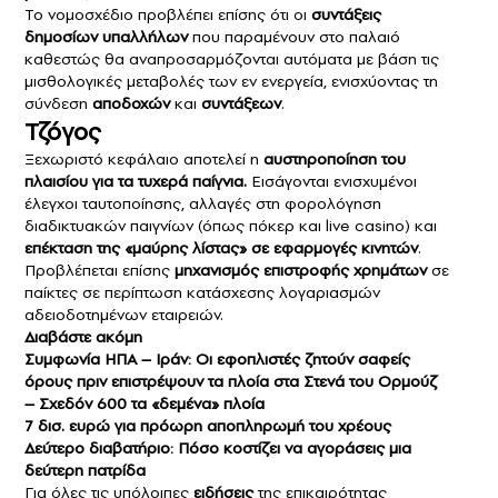
Το νομοσχέδιο προβλέπει επίσης ότι οι
συντάξεις
δημοσίων υπαλλήλων
που παραμένουν στο παλαιό
καθεστώς θα αναπροσαρμόζονται αυτόματα με βάση τις
μισθολογικές μεταβολές των εν ενεργεία, ενισχύοντας τη
σύνδεση
αποδοχών
και
συντάξεων
.
Τζόγος
Ξεχωριστό κεφάλαιο αποτελεί η
αυστηροποίηση του
πλαισίου για τα τυχερά παίγνια.
Εισάγονται ενισχυμένοι
έλεγχοι ταυτοποίησης, αλλαγές στη φορολόγηση
διαδικτυακών παιγνίων (όπως πόκερ και live casino) και
επέκταση της «μαύρης λίστας» σε εφαρμογές κινητών
.
Προβλέπεται επίσης
μηχανισμός επιστροφής χρημάτων
σε
παίκτες σε περίπτωση κατάσχεσης λογαριασμών
αδειοδοτημένων εταιρειών.
Διαβάστε ακόμη
Συμφωνία ΗΠΑ – Ιράν: Οι εφοπλιστές ζητούν σαφείς
όρους πριν επιστρέψουν τα πλοία στα Στενά του Ορμούζ
– Σχεδόν 600 τα «δεμένα» πλοία
7 δισ. ευρώ για πρόωρη αποπληρωμή του χρέους
Δεύτερο διαβατήριο: Πόσο κοστίζει να αγοράσεις μια
δεύτερη πατρίδα
Για όλες τις υπόλοιπες
ειδήσεις
της επικαιρότητας