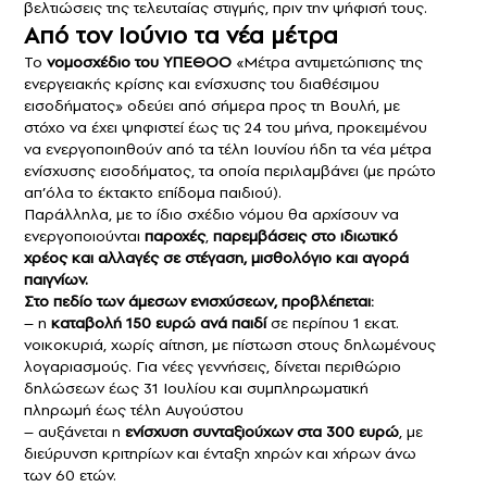
βελτιώσεις της τελευταίας στιγμής, πριν την ψήφισή τους.
Από τον Ιούνιο τα νέα μέτρα
Το
νομοσχέδιο του ΥΠΕΘΟΟ
«Μέτρα αντιμετώπισης της
ενεργειακής κρίσης και ενίσχυσης του διαθέσιμου
εισοδήματος» οδεύει από σήμερα προς τη Βουλή, με
στόχο να έχει ψηφιστεί έως τις 24 του μήνα, προκειμένου
να ενεργοποιηθούν από τα τέλη Ιουνίου ήδη τα νέα μέτρα
ενίσχυσης εισοδήματος, τα οποία περιλαμβάνει (με πρώτο
απ’όλα το έκτακτο επίδομα παιδιού).
Παράλληλα, με το ίδιο σχέδιο νόμου θα αρχίσουν να
ενεργοποιούνται
παροχές
,
παρεμβάσεις στο ιδιωτικό
χρέος και αλλαγές σε στέγαση, μισθολόγιο και αγορά
παιγνίων.
Στο πεδίο των άμεσων ενισχύσεων, προβλέπεται:
– η
καταβολή 150 ευρώ ανά παιδί
σε περίπου 1 εκατ.
νοικοκυριά, χωρίς αίτηση, με πίστωση στους δηλωμένους
λογαριασμούς. Για νέες γεννήσεις, δίνεται περιθώριο
δηλώσεων έως 31 Ιουλίου και συμπληρωματική
πληρωμή έως τέλη Αυγούστου
– αυξάνεται η
ενίσχυση συνταξιούχων στα 300 ευρώ
, με
διεύρυνση κριτηρίων και ένταξη χηρών και χήρων άνω
των 60 ετών.