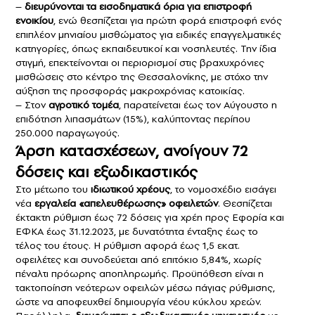
–
διευρύνονται τα εισοδηματικά όρια για επιστροφή
ενοικίου
, ενώ θεσπίζεται για πρώτη φορά επιστροφή ενός
επιπλέον μηνιαίου μισθώματος για ειδικές επαγγελματικές
κατηγορίες, όπως εκπαιδευτικοί και νοσηλευτές. Την ίδια
στιγμή, επεκτείνονται οι περιορισμοί στις βραχυχρόνιες
μισθώσεις στο κέντρο της Θεσσαλονίκης, με στόχο την
αύξηση της προσφοράς μακροχρόνιας κατοικίας.
– Στον
αγροτικό τομέα
, παρατείνεται έως τον Αύγουστο η
επιδότηση λιπασμάτων (15%), καλύπτοντας περίπου
250.000 παραγωγούς.
Άρση κατασχέσεων, ανοίγουν 72
δόσεις και εξωδικαστικός
Στο μέτωπο του
ιδιωτικού χρέους
, το νομοσχέδιο εισάγει
νέα
εργαλεία «απελευθέρωσης» οφειλετών
. Θεσπίζεται
έκτακτη ρύθμιση έως 72 δόσεις για χρέη προς Εφορία και
ΕΦΚΑ έως 31.12.2023, με δυνατότητα ένταξης έως το
τέλος του έτους. Η ρύθμιση αφορά έως 1,5 εκατ.
οφειλέτες και συνοδεύεται από επιτόκιο 5,84%, χωρίς
πέναλτι πρόωρης αποπληρωμής. Προϋπόθεση είναι η
τακτοποίηση νεότερων οφειλών μέσω πάγιας ρύθμισης,
ώστε να αποφευχθεί δημιουργία νέου κύκλου χρεών.