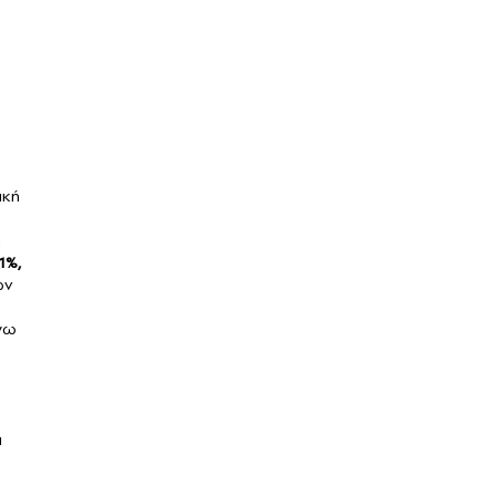
ική
α
1%,
ών
όγω
ι