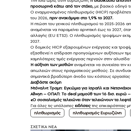
Την ίδια ώρα, στην ευρωζώνη,
η διαδικασία αποπλη
προσωρινά κάτω από τον στόχο,
με βασικό οδηγό τις
Ο εναρμονισμένος πληθωρισμός (HICP) προβλέπεται
του 2026,
πριν ανακάμψει στο 1,9% το 2027.
Η πτώση του γενικού πληθωρισμού το 2025-2026 απο
αναμένεται να παραμείνει αρνητική έως το 2027, όταν
αλλαγής (EU ETS2). Ο πληθωρισμός τροφίμων εκτιμ
2027.
Ο δομικός HICP εξαιρουμένων ενέργειας και τροφ
εξασθενεί η επίδραση προηγούμενων αυξήσεων τιμών 
χαμηλότερες τιμές ενέργειας περνούν στην αλυσίδα 
Η αύξηση των μισθών
αναμένεται να συνεχίσει την κ
απωλειών στους πραγματικούς μισθούς. Σε συνδυασ
σημαντικά βραδύτερη άνοδο του κόστους εργασίας
Διαβάστε ακόμη
Ντόναλντ Τραμπ: Εγκώμια για Ισραήλ και Νετανιάχο
Allwyn – ΟΠΑΠ: Το deal μαμούθ των 16 δισ. ευρώ –
«Ο σοσιαλισμός τελειώνει όταν τελειώνουν τα λεφτ
Για όλες τις υπόλοιπες
ειδήσεις
της επικαιρότητας μπ
πληθωρισμός
πληθωρισμός Ευρωζώνη
ΣXETIKA NEA