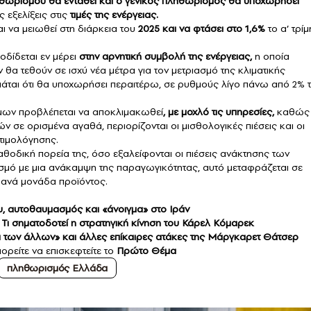
θωρισμού θα ενταθεί και ο γενικός πληθωρισμός θα υποχωρήσει
 εξελίξεις στις
τιμές της ενέργειας.
 να μειωθεί στη διάρκεια του
2025 και να φτάσει στο 1,6%
το α’ τρί
δίδεται εν μέρει
στην αρνητική συμβολή της ενέργειας,
η οποία
 θα τεθούν σε ισχύ νέα μέτρα για τον μετριασμό της κλιματικής
άται ότι θα υποχωρήσει περαιτέρω, σε ρυθμούς λίγο πάνω από 2% 
ίμων προβλέπεται να αποκλιμακωθεί
, με μοχλό τις υπηρεσίες,
καθώς
σε ορισμένα αγαθά, περιορίζονται οι μισθολογικές πιέσεις και οι
τιμολόγησης.
αθοδική πορεία της, όσο εξαλείφονται οι πιέσεις ανάκτησης των
μό με μια ανάκαμψη της παραγωγικότητας, αυτό μεταφράζεται σε
 ανά μονάδα προϊόντος.
υ, αυτοθαυμασμός και «άνοιγμα» στο Ιράν
 Τι σηματοδοτεί η στρατηγική κίνηση του Κάρελ Κόμαρεκ
ά των άλλων» και άλλες επίκαιρες ατάκες της Μάργκαρετ Θάτσερ
ορείτε να επισκεφτείτε το
Πρώτο Θέμα
πληθωρισμός Ελλάδα