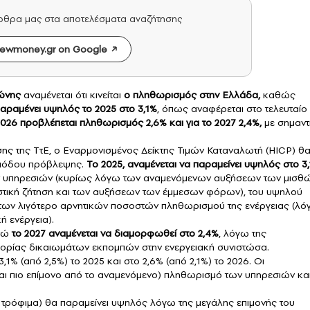
άρθρα μας στα αποτελέσματα αναζήτησης
ewmoney.gr on Google
ώνης
αναμένεται ότι κινείται
ο πληθωρισμός στην Ελλάδα
,
καθώς
αραμένει υψηλός το 2025 στο 3,1%
, όπως αναφέρεται στο τελευταίο
2026 προβλέπεται πληθωρισμός 2,6% και για το 2027 2,4%,
με σημαντ
ς της ΤτΕ, ο Εναρμονισμένος Δείκτης Τιμών Καταναλωτή (HICP) θ
εριόδου πρόβλεψης.
Το 2025, αναμένεται να παραμείνει υψηλός στο 3,
ν υπηρεσιών (κυρίως λόγω των αναμενόμενων αυξήσεων των μισθ
ιστική ζήτηση και των αυξήσεων των έμμεσων φόρων), του υψηλού
των λιγότερο αρνητικών ποσοστών πληθωρισμού της ενέργειας (λ
 ενέργεια).
νώ
το 2027 αναμένεται να διαμορφωθεί στο 2,4%
, λόγω της
ορίας δικαιωμάτων εκπομπών στην ενεργειακή συνιστώσα.
% (από 2,5%) το 2025 και στο 2,6% (από 2,1%) το 2026. Οι
αι πιο επίμονο από το αναμενόμενο) πληθωρισμό των υπηρεσιών κα
ι τρόφιμα) θα παραμείνει υψηλός λόγω της μεγάλης επιμονής του