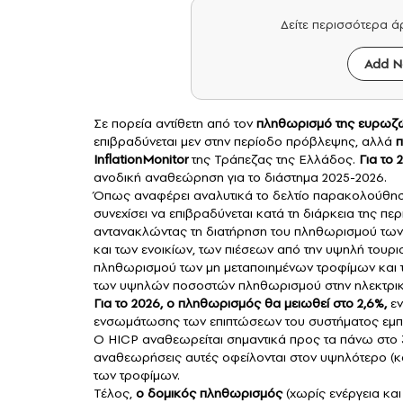
Δείτε περισσότερα 
Add N
Σε πορεία αντίθετη από τον
πληθωρισμό της ευρωζ
επιβραδύνεται μεν στην περίοδο πρόβλεψης, αλλά
π
InflationMonitor
της Τράπεζας της Ελλάδος.
Για το 
ανοδική αναθεώρηση για το διάστημα 2025-2026.
Όπως αναφέρει αναλυτικά το δελτίο παρακολούθηση
συνεχίσει να επιβραδύνεται κατά τη διάρκεια της π
αντανακλώντας τη διατήρηση του πληθωρισμού τω
και των ενοικίων, των πιέσεων από την υψηλή τουρ
πληθωρισμού των μη μεταποιημένων τροφίμων και 
των υψηλών ποσοστών πληθωρισμού στην ηλεκτρική
Για το 2026, ο πληθωρισμός θα μειωθεί στο 2,6%,
ε
ενσωμάτωσης των επιπτώσεων του συστήματος εμπ
Ο HICP αναθεωρείται σημαντικά προς τα πάνω στο 3,1
αναθεωρήσεις αυτές οφείλονται στον υψηλότερο (κ
των τροφίμων.
Τέλος,
ο δομικός πληθωρισμός
(χωρίς ενέργεια κα