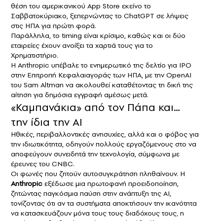
θέση του αμερικανικού App Store εκείνο το
Σαββατοκύριακο, ξεπερνώντας το ChatGPT σε λήψεις
στις ΗΠΑ για πρώτη φορά.
Παράλληλα, το timing είναι κρίσιμο, καθώς και οι δύο
εταιρείες έχουν ανοίξει τα χαρτιά τους για το
Χρηματιστήριο.
Η Anthropic υπέβαλε το ενημερωτικό της δελτίο για IPO
στην Επιτροπή Κεφαλαιαγοράς των ΗΠΑ, με την OpenAI
του Sam Altman να ακολουθεί καταθέτοντας τη δική της
αίτηση για δημόσια εγγραφή αμέσως μετά.
«Καμπανάκια» από τον Πάπα και…
την ίδια την AI
Ηθικές, περιβαλλοντικές ανησυχίες, αλλά και ο φόβος για
την ιδιωτικότητα, οδηγούν πολλούς εργαζόμενους στο να
αποφεύγουν συνειδητά την τεχνολογία, σύμφωνα με
έρευνες του
CNBC
.
Οι φωνές που ζητούν αυτοσυγκράτηση πληθαίνουν. Η
Anthropic
εξέδωσε μια πρωτοφανή προειδοποίηση,
ζητώντας παγκόσμια παύση στην ανάπτυξη της AI,
τονίζοντας ότι αν τα συστήματα αποκτήσουν την ικανότητα
να κατασκευάζουν μόνα τους τους διαδόχους τους, η