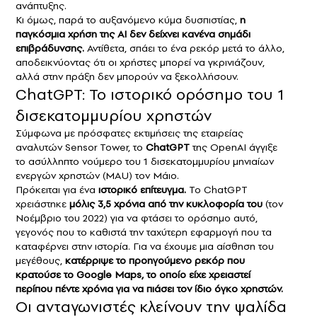
ανάπτυξης.
Κι όμως, παρά το αυξανόμενο κύμα δυσπιστίας,
η
παγκόσμια χρήση της AI δεν δείχνει κανένα σημάδι
επιβράδυνσης.
Αντίθετα, σπάει το ένα ρεκόρ μετά το άλλο,
αποδεικνύοντας ότι οι χρήστες μπορεί να γκρινιάζουν,
αλλά στην πράξη δεν μπορούν να ξεκολλήσουν.
ChatGPT: Το ιστορικό ορόσημο του 1
δισεκατομμυρίου χρηστών
Σύμφωνα με πρόσφατες εκτιμήσεις της εταιρείας
αναλυτών Sensor Tower, το
ChatGPT
της OpenAI άγγιξε
το ασύλληπτο νούμερο του 1 δισεκατομμυρίου μηνιαίων
ενεργών χρηστών (MAU) τον Μάιο.
Πρόκειται για ένα
ιστορικό επίτευγμα.
Το ChatGPT
χρειάστηκε
μόλις 3,5 χρόνια από την κυκλοφορία του
(τον
Νοέμβριο του 2022) για να φτάσει το ορόσημο αυτό,
γεγονός που το καθιστά την ταχύτερη εφαρμογή που τα
καταφέρνει στην ιστορία. Για να έχουμε μια αίσθηση του
μεγέθους,
κατέρριψε το προηγούμενο ρεκόρ που
κρατούσε το Google Maps, το οποίο είχε χρειαστεί
περίπου πέντε χρόνια για να πιάσει τον ίδιο όγκο χρηστών.
Οι ανταγωνιστές κλείνουν την ψαλίδα