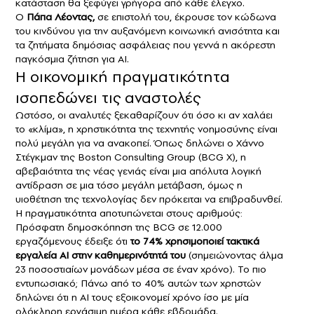
κατάσταση θα ξεφύγει γρήγορα από κάθε έλεγχο.
Ο
Πάπα Λέοντας,
σε επιστολή του, έκρουσε τον κώδωνα
του κινδύνου για την αυξανόμενη κοινωνική ανισότητα και
τα ζητήματα δημόσιας ασφάλειας που γεννά η ακόρεστη
παγκόσμια ζήτηση για AI.
Η οικονομική πραγματικότητα
ισοπεδώνει τις αναστολές
Ωστόσο, οι αναλυτές ξεκαθαρίζουν ότι όσο κι αν χαλάει
το «κλίμα», η χρηστικότητα της τεχνητής νοημοσύνης είναι
πολύ μεγάλη για να ανακοπεί. Όπως δηλώνει ο Χάννο
Στέγκμαν της Boston Consulting Group (BCG X), η
αβεβαιότητα της νέας γενιάς είναι μια απόλυτα λογική
αντίδραση σε μια τόσο μεγάλη μετάβαση, όμως η
υιοθέτηση της τεχνολογίας δεν πρόκειται να επιβραδυνθεί.
Η πραγματικότητα αποτυπώνεται στους αριθμούς:
Πρόσφατη δημοσκόπηση της BCG σε 12.000
εργαζόμενους έδειξε ότι
το 74% χρησιμοποιεί τακτικά
εργαλεία AI στην καθημερινότητά του
(σημειώνοντας άλμα
23 ποσοστιαίων μονάδων μέσα σε έναν χρόνο). Το πιο
εντυπωσιακό; Πάνω από το 40% αυτών των χρηστών
δηλώνει ότι η AI τους εξοικονομεί χρόνο ίσο με μία
ολόκληρη εργάσιμη ημέρα κάθε εβδομάδα.