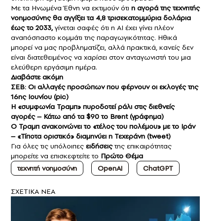
Με τα Ηνωμένα Έθνη να εκτιμούν ότι
η αγορά της τεχνητής
νοημοσύνης θα αγγίξει τα 4,8 τρισεκατομμύρια δολάρια
έως το 2033,
γίνεται σαφές ότι η AI έχει γίνει πλέον
αναπόσπαστο κομμάτι της παραγωγικότητας. Ηθικά
μπορεί να μας προβληματίζει, αλλά πρακτικά, κανείς δεν
είναι διατεθειμένος να χαρίσει στον ανταγωνιστή του μια
ελεύθερη εργάσιμη ημέρα.
Διαβάστε ακόμη
ΣΕΒ: Οι αλλαγές προσώπων που φέρνουν οι εκλογές της
16ης Ιουνίου (pic)
Η «συμφωνία Τραμπ» πυροδοτεί ράλι στις διεθνείς
αγορές – Κάτω από τα $90 το Brent (γράφημα)
Ο Τραμπ ανακοινώνει το «τέλος του πολέμου» με το Ιράν
– «Τίποτα οριστικό» διαμηνύει η Τεχεράνη (tweet)
Για όλες τις υπόλοιπες
ειδήσεις
της επικαιρότητας
μπορείτε να επισκεφτείτε το
Πρώτο Θέμα
τεχνητή νοημοσύνη
OpenAI
ChatGPT
ΣXETIKA NEA