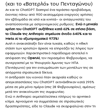
(και το «Βατερλό» του Πενταγώνου)
Αν και το ChatGPT διατηρεί ένα τεράστιο προβάδισμα,
έχοντας πάνω από 900 εκατομμύρια ενεργούς χρήστες
την εβδομάδα σε ιστό και κινητά– οι ανταγωνιστές του
αναπτύσσονται με αστρονομικούς ρυθμούς.
Ενώ η μηνιαία
χρήση του ChatGPT αυξήθηκε κατά 62% σε ετήσια βάση,
το Claude της Anthropic σημείωσε άνοδο 640% και το
Meta AI το εξωπραγματικό 973%!
Αυτή η ανακατάταξη δεν είναι τυχαία, καθώς η ηθική
στάση των χρηστών άρχισε να επηρεάζει τις λήψεις των
εφαρμογών. Χαρακτηριστικό παράδειγμα αποτελεί η
απόφαση της
OpenAI
, τον περασμένο Φεβρουάριο, να
συνεργαστεί με το Υπουργείο Άμυνας των ΗΠΑ
(Πεντάγωνο) για την ενσωμάτωση των μοντέλων της σε
απόρρητα στρατιωτικά δίκτυα.
Η αντίδραση του κοινού ήταν ακαριαία καθώς οι
απεγκαταστάσεις του ChatGPT εκτινάχθηκαν κατά 295%
μέσα σε μία μόνο ημέρα (στις 28 Φεβρουαρίου), αμέσως
μετά την ανακοίνωση της συμφωνίας.
Ενώ η Anthropic εκμεταλλεύτηκε πλήρως το αρνητικό
κλίμα. Αρνούμενη να συμμετάσχει σε στρατιωτικές
δραστηριότητες, είδε το Claude να σκαρφαλώνει στην 1η