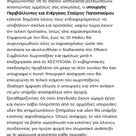
σημειώνοντας ότι το σχέδιο «επιδέχεται βελτιώσεων».
Απαντώντας εμμέσως στις επικρίσεις, ο
υπουργός
Περιβάλλοντος και Ενέργειας Σταύρος Παπασταύρου
κάλεσε δημόσια όλους τους ενδιαφερόμενους να
υποβάλουν σχόλια και προτάσεις «αφού τώρα έχουν
την τελική πρόταση», όπως είπε χαρακτηριστικά.
Σύμφωνα με τον ίδιο, έως τις 25 Μαΐου θα
συγκεντρωθούν όλες οι παρατηρήσεις ώστε στη
συνέχεια να ακολουθήσει η διαδικασία στο Εθνικό
Συμβούλιο Χωροταξίας και αμέσως μετά η
επεξεργασία από το ΚΕΣΥΠΟΘΑ. Ο κυβερνητικός
σχεδιασμός προβλέπει ότι μέχρι τα τέλη Ιουνίου θα έχει
υπογραφεί η Κοινή Υπουργική Απόφαση που θα
επικυρώνει το τελικό κείμενο του χωροταξικού.
Ιδιαίτερη έμφαση έδωσε ο υπουργός και στην ανάγκη
να μην υπάρξει ανασφάλεια στην αγορά,
ξεκαθαρίζοντας ότι όσοι επενδυτές έχουν ώριμα έργα
και έχουν λάβει πληρότητα από τις αρμόδιες υπηρεσίες
«δεν θα αντιμετωπίσουν ζητήματα» και «δεν θα υπάρξει
κανένας αιφνιδιασμός». Όπως ανέφερε, το νέο πλαίσιο
επιχειρεί να βάλει «οργάνωση και κανόνες για όλους»,
συνδέοντας για πρώτη φορά την τουριστική ανάπτυξη
με τη φέρουσα ικανότητα κάθε περιοχής.