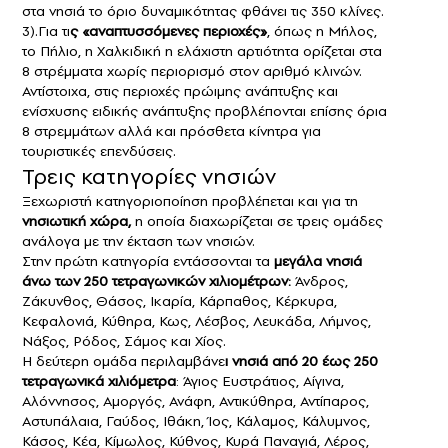
στα νησιά το όριο δυναμικότητας φθάνει τις 350 κλίνες.
3).Για τι
ς «αναπτυσσόμενες περιοχές»
, όπως η Μήλος,
το Πήλιο, η Χαλκιδική η ελάχιστη αρτιότητα ορίζεται στα
8 στρέμματα χωρίς περιορισμό στον αριθμό κλινών.
Αντίστοιχα, στις περιοχές πρώιμης ανάπτυξης και
ενίσχυσης ειδικής ανάπτυξης προβλέπονται επίσης όρια
8 στρεμμάτων αλλά και πρόσθετα κίνητρα για
τουριστικές επενδύσεις.
Τρεις κατηγορίες νησιών
Ξεχωριστή κατηγοριοποίηση προβλέπεται και για τη
νησιωτική χώρα,
η οποία διαχωρίζεται σε τρεις ομάδες
ανάλογα με την έκταση των νησιών.
Στην πρώτη κατηγορία εντάσσονται τα
μεγάλα νησιά
άνω των 250 τετραγωνικών χιλιομέτρων:
Άνδρος,
Ζάκυνθος, Θάσος, Ικαρία, Κάρπαθος, Κέρκυρα,
Κεφαλονιά, Κύθηρα, Κως, Λέσβος, Λευκάδα, Λήμνος,
Νάξος, Ρόδος, Σάμος και Χίος.
Η δεύτερη ομάδα περιλαμβάνε
ι νησιά από 20 έως 250
τετραγωνικά χιλιόμετρα
: Άγιος Ευστράτιος, Αίγινα,
Αλόννησος, Αμοργός, Ανάφη, Αντικύθηρα, Αντίπαρος,
Αστυπάλαια, Γαύδος, Ιθάκη, Ίος, Κάλαμος, Κάλυμνος,
Κάσος, Κέα, Κίμωλος, Κύθνος, Κυρά Παναγιά, Λέρος,