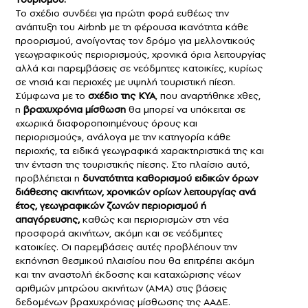
Το σχέδιο συνδέει για πρώτη φορά ευθέως την
ανάπτυξη του Airbnb με τη φέρουσα ικανότητα κάθε
προορισμού, ανοίγοντας τον δρόμο για μελλοντικούς
γεωγραφικούς περιορισμούς, χρονικά όρια λειτουργίας
αλλά και παρεμβάσεις σε νεόδμητες κατοικίες, κυρίως
σε νησιά και περιοχές με υψηλή τουριστική πίεση.
Σύμφωνα με το
σχέδιο της ΚΥΑ
,
που αναρτήθηκε χθες,
η
βραχυχρόνια μίσθωση
θα μπορεί να υπόκειται σε
«χωρικά διαφοροποιημένους όρους και
περιορισμούς», ανάλογα με την κατηγορία κάθε
περιοχής, τα ειδικά γεωγραφικά χαρακτηριστικά της και
την ένταση της τουριστικής πίεσης. Στο πλαίσιο αυτό,
προβλέπεται η
δυνατότητα καθορισμού ειδικών όρων
διάθεσης ακινήτων,
χρονικών ορίων λειτουργίας ανά
έτος, γεωγραφικών ζωνών περιορισμού ή
απαγόρευσης,
καθώς και περιορισμών στη νέα
προσφορά ακινήτων, ακόμη και σε νεόδμητες
κατοικίες. Οι παρεμβάσεις αυτές προβλέπουν την
εκπόνηση θεσμικού πλαισίου που θα επιτρέπει ακόμη
και την αναστολή έκδοσης και καταχώρισης νέων
αριθμών μητρώου ακινήτων (ΑΜΑ) στις βάσεις
δεδομένων βραχυχρόνιας μίσθωσης της ΑΑΔΕ.