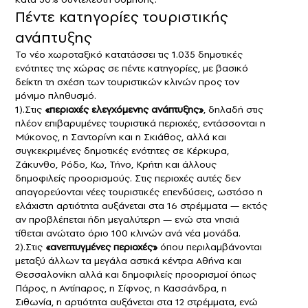
Πέντε κατηγορίες τουριστικής
ανάπτυξης
Το νέο χωροταξικό κατατάσσει τις 1.035 δημοτικές
ενότητες της χώρας σε πέντε κατηγορίες, με βασικό
δείκτη τη σχέση των τουριστικών κλινών προς τον
μόνιμο πληθυσμό.
1).Στις
«περιοχές ελεγχόμενης ανάπτυξης»
, δηλαδή στις
πλέον επιβαρυμένες τουριστικά περιοχές, εντάσσονται η
Μύκονος, η Σαντορίνη και η Σκιάθος, αλλά και
συγκεκριμένες δημοτικές ενότητες σε Κέρκυρα,
Ζάκυνθο, Ρόδο, Κω, Τήνο, Κρήτη και άλλους
δημοφιλείς προορισμούς. Στις περιοχές αυτές δεν
απαγορεύονται νέες τουριστικές επενδύσεις, ωστόσο η
ελάχιστη αρτιότητα αυξάνεται στα 16 στρέμματα — εκτός
αν προβλέπεται ήδη μεγαλύτερη — ενώ στα νησιά
τίθεται ανώτατο όριο 100 κλινών ανά νέα μονάδα.
2).Στις
«ανεπτυγμένες περιοχές»
όπου περιλαμβάνονται
μεταξύ άλλων τα μεγάλα αστικά κέντρα Αθήνα και
Θεσσαλονίκη αλλά και δημοφιλείς προορισμοί όπως
Πάρος, η Αντίπαρος, η Σίφνος, η Κασσάνδρα, η
Σιθωνία, η αρτιότητα αυξάνεται στα 12 στρέμματα, ενώ