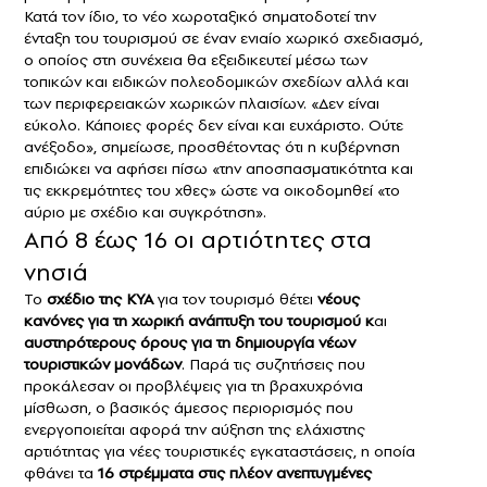
Κατά τον ίδιο, το νέο χωροταξικό σηματοδοτεί την
ένταξη του τουρισμού σε έναν ενιαίο χωρικό σχεδιασμό,
ο οποίος στη συνέχεια θα εξειδικευτεί μέσω των
τοπικών και ειδικών πολεοδομικών σχεδίων αλλά και
των περιφερειακών χωρικών πλαισίων. «Δεν είναι
εύκολο. Κάποιες φορές δεν είναι και ευχάριστο. Ούτε
ανέξοδο», σημείωσε, προσθέτοντας ότι η κυβέρνηση
επιδιώκει να αφήσει πίσω «την αποσπασματικότητα και
τις εκκρεμότητες του χθες» ώστε να οικοδομηθεί «το
αύριο με σχέδιο και συγκρότηση».
Από 8 έως 16 οι αρτιότητες στα
νησιά
Το
σχέδιο της ΚΥΑ
για τον τουρισμό θέτει
νέους
κανόνες για τη χωρική ανάπτυξη του τουρισμού κ
αι
αυστηρότερους όρους για τη δημιουργία νέων
τουριστικών μονάδων
. Παρά τις συζητήσεις που
προκάλεσαν οι προβλέψεις για τη βραχυχρόνια
μίσθωση, ο βασικός άμεσος περιορισμός που
ενεργοποιείται αφορά την αύξηση της ελάχιστης
αρτιότητας για νέες τουριστικές εγκαταστάσεις, η οποία
φθάνει τα
16 στρέμματα στις πλέον ανεπτυγμένες