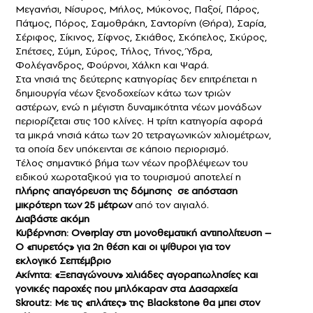
Μεγανήσι, Νίσυρος, Μήλος, Μύκονος, Παξοί, Πάρος,
Πάτμος, Πόρος, Σαμοθράκη, Σαντορίνη (Θήρα), Σαρία,
Σέριφος, Σίκινος, Σίφνος, Σκιάθος, Σκόπελος, Σκύρος,
Σπέτσες, Σύμη, Σύρος, Τήλος, Τήνος, Ύδρα,
Φολέγανδρος, Φούρνοι, Χάλκη και Ψαρά.
Στα νησιά της δεύτερης κατηγορίας δεν επιτρέπεται η
δημιουργία νέων ξενοδοχείων κάτω των τριών
αστέρων, ενώ η μέγιστη δυναμικότητα νέων μονάδων
περιορίζεται στις 100 κλίνες. Η τρίτη κατηγορία αφορά
τα μικρά νησιά κάτω των 20 τετραγωνικών χιλιομέτρων,
τα οποία δεν υπόκεινται σε κάποιο περιορισμό.
Τέλος σημαντικό βήμα των νέων προβλέψεων του
ειδικού χωροταξικού για το τουρισμού αποτελεί η
πλήρης απαγόρευση της δόμησης σε απόσταση
μικρότερη των 25 μέτρων
από τον αιγιαλό.
Διαβάστε ακόμη
Κυβέρνηση: Overplay στη μονοθεματική αντιπολίτευση –
Ο «πυρετός» για 2η θέση και οι ψίθυροι για τον
εκλογικό Σεπτέμβριο
Ακίνητα: «Ξεπαγώνουν» χιλιάδες αγοραπωλησίες και
γονικές παροχές που μπλόκαραν στα Δασαρχεία
Skroutz: Με τις «πλάτες» της Blackstone θα μπει στον