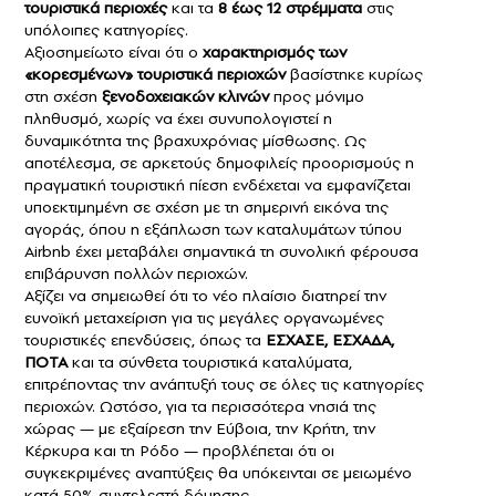
τουριστικά περιοχές
και τα
8 έως 12 στρέμματα
στις
υπόλοιπες κατηγορίες.
Αξιοσημείωτο είναι ότι ο
χαρακτηρισμός των
«κορεσμένων» τουριστικά περιοχών
βασίστηκε κυρίως
στη σχέση
ξενοδοχειακών κλινών
προς μόνιμο
πληθυσμό, χωρίς να έχει συνυπολογιστεί η
δυναμικότητα της βραχυχρόνιας μίσθωσης. Ως
αποτέλεσμα, σε αρκετούς δημοφιλείς προορισμούς η
πραγματική τουριστική πίεση ενδέχεται να εμφανίζεται
υποεκτιμημένη σε σχέση με τη σημερινή εικόνα της
αγοράς, όπου η εξάπλωση των καταλυμάτων τύπου
Airbnb έχει μεταβάλει σημαντικά τη συνολική φέρουσα
επιβάρυνση πολλών περιοχών.
Αξίζει να σημειωθεί ότι το νέο πλαίσιο διατηρεί την
ευνοϊκή μεταχείριση για τις μεγάλες οργανωμένες
τουριστικές επενδύσεις, όπως τα
ΕΣΧΑΣΕ, ΕΣΧΑΔΑ,
ΠΟΤΑ
και τα σύνθετα τουριστικά καταλύματα,
επιτρέποντας την ανάπτυξή τους σε όλες τις κατηγορίες
περιοχών. Ωστόσο, για τα περισσότερα νησιά της
χώρας — με εξαίρεση την Εύβοια, την Κρήτη, την
Κέρκυρα και τη Ρόδο — προβλέπεται ότι οι
συγκεκριμένες αναπτύξεις θα υπόκεινται σε μειωμένο
κατά 50% συντελεστή δόμησης.