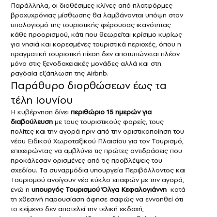
Παράλληλα, οι διαθέσιμες κλίνες από πλατφόρμες
βραχυχρόνιας μίσθωσης θα λαμβάνονται υπόψη στον
υπολογισμό της τουριστικής φέρουσας ικανότητας
κάθε προορισμού, κάτι που θεωρείται κρίσιμο κυρίως
για νησιά και κορεσμένες τουριστικά περιοχές, όπου η
πραγματική τουριστική πίεση δεν αποτυπώνεται πλέον
μόνο στις ξενοδοχειακές μονάδες αλλά και στη
ραγδαία εξάπλωση της Airbnb.
Παράθυρο διορθώσεων έως τα
τέλη Ιουνίου
Η κυβέρνηση δίνει
περιθώριο 15 ημερών για
διαβούλευση
με τους τουριστικούς φορείς, τους
πολίτες και την αγορά πριν από την οριστικοποίηση του
νέου Ειδικού Χωροταξικού Πλαισίου για τον Τουρισμό,
επιχειρώντας να αμβλύνει τις πρώτες αντιδράσεις που
προκάλεσαν ορισμένες από τις προβλέψεις του
σχεδίου. Τα συναρμόδια υπουργεία Περιβάλλοντος και
Τουρισμού ανοίγουν νέο κύκλο επαφών με την αγορά,
ενώ η
υπουργός Τουρισμού Όλγα Κεφαλογιάννη
κατά
τη χθεσινή παρουσίαση άφησε σαφώς να εννοηθεί ότι
το κείμενο δεν αποτελεί την τελική εκδοχή,