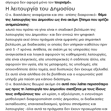
σίγουρα δεν αφορά μόνο τον
τουρισμό
».
Η λειτουργία του Δημοσίου
Ο κ. Βασιλάκης αναφέρεται και στο -επίσης διαχρονικό-
θέμα
της λειτουργίας του Δημοσίου ως ένα ακόμη ζήτημα που χρήζει
αντιμετώπισης:
«Αυτό που πρέπει να γίνει είναι η σταδιακή βελτίωση της
λειτουργίας του Δημοσίου- και δεν εννοώ την ψηφιακή
λειτουργία εκεί όπου πράγματι είναι εμφανής μια σημαντική
βελτίωση, με διαδικασίες οι οποίες δεν υπήρχαν καθόλου πριν
από 5 -7 χρόνια. Αντίθετα, σε σχέση με τις υπηρεσίες που
αναγκαστικά και λογικά αφορούν τις καθημερινές λειτουργίες,
είτε είναι ελεγκτικές, είτε υποστηρικτικές ή οτιδήποτε άλλο, είτε
αφορούν την υγεία, είτε τις μεταφορές, τις υποδομές, είτε
οποιονδήποτε άλλο τομέα, εκεί δυστυχώς δεν έχουμε εξελιχθεί.
Σε αυτό είναι αλήθεια ότι δε βοήθησε και ο κορωνοϊός γιατί
υπήρξε μία παύση για κάποιο διάστημα».
Ο κ. Βασιλάκης θεωρεί ακόμη ότι
αυτό που λείπει περισσότερο
ως προς τη λειτουργία του Δημοσίου σχετίζεται με τους ίδιους
τους ανθρώπους του
: «Η κρίση, η αξιολόγηση, η εντονότερη
μισθολογική διαφοροποίηση εντός Δημοσίου, οι διαδικασίες
εκπαίδευσης, επανασχεδιασμού, τρόπου στησίματος και
λειτουργίας -όλα αυτά τα πράγματα δεν έχουν προχωρήσει και