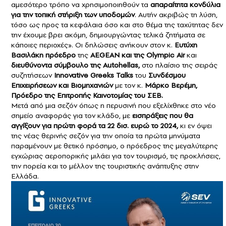
αμεσότερο τρόπο να χρησιμοποιηθούν τα
απαραίτητα κονδύλια
για την τοπική στήριξη των υποδομών
. Αυτήν ακριβώς τη λύση,
τόσο ως προς τα κεφάλαια όσο και στο θέμα της ταχύτητας δεν
την έχουμε βρει ακόμη, δημιουργώντας τελικά ζητήματα σε
κάποιες περιοχές». Οι δηλώσεις ανήκουν στον κ.
Ευτύχη
Βασιλάκη
πρόεδρο
της
AEGEAN
και της Olympic Air
και
διευθύνοντα σύμβουλο της Autohellas,
στο πλαίσιο της σειράς
συζητήσεων
Innovative Greeks Talks
του
Συνδέσμου
Επιχειρήσεων και Βιομηχανιών
με τον κ.
Μάρκο Βερέμη,
Πρόεδρο της Επιτροπής Καινοτομίας του ΣΕΒ.
Μετά από μια σεζόν όπως η περυσινή που εξελίχθηκε στο νέο
σημείο αναφοράς για τον κλάδο, με
εισπράξεις που θα
αγγίξουν για πρώτη φορά τα 22 δισ. ευρώ το 2024,
κι εν όψει
της νέας θερινής σεζόν για την οποία τα πρώτα μηνύματα
παραμένουν με θετικό πρόσημο, ο πρόεδρος της μεγαλύτερης
εγχώριας αεροπορικής μιλάει για τον τουρισμό, τις προκλήσεις,
την πορεία και το μέλλον της τουριστικής ανάπτυξης στην
Ελλάδα.