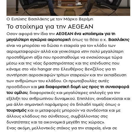
Ο Ευτύχης Βασιλάκης με τον Μάρκο Βερέμη
Το στοίχημα για την AEGEAN
Οσον αφορά την ίδια την
AEGEAN
ένα «στοίχημα» για τη
μεγαλύτερη εγχώρια αεροπορική
όπως το θέτει ο κ.
Βασιλάκης
είναι να μπορέσει να δώσει η εταιρεία για τον κλάδο των
αερομεταφορών αλλά και γενικότερα «την πολύ μεγαλύτερη
προστιθέμενη αξία που προσπαθούμε να ενισχύσουμε τώρα
μέσω και της νέας δραστηριότητας και της επένδυσης που
κάναμε στο νέο hangar στο Ελευθέριος Βενιζέλος για τη
συντήρηση αεροσκαφών τρίτων εταιρειών και την εκπαίδευση
των ανθρώπων του κλάδου. Οι πρωτοβουλίες αυτές
προσδίδουν και
μια διαφορετική δομή ως προς τη συνεισφορά
του ομίλου
, διαφορετικές και μεγαλύτερες επιλογές για την
εξέλιξη του ανθρωπίνου δυναμικού. Επιπλέον, αναδεικνύεται και
μια άλλη σημαντική παράμετρος ότι δηλαδή τομείς όπως ο
τουρισμός
και οι μεταφορές μπορούν να συνδέονται και με
άλλους κλάδους πιο σύνθετους, συμβάλλοντας στις
δυνατότητες και τα οικονομικά μεγέθη της χώρας».
Ενας ακόμη, μελλοντικός στόχος για την εταιρεία, είναι σε