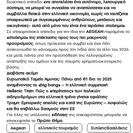
διοικητικό επίπεδο
«να αποτελέσει ένα αυτόνομο, λειτουργικό
σύστημα, να μπορεί να συνεχίσει να αναπτύσσεται και να
συμβάλλει θετικά στην ελληνική οικονομία, χωρίς να ταυτίζεται
υποχρεωτικά με συγκεκριμένους ανθρώπους, μετόχους και
οικογένειες- αυτό από μόνο του είναι ένα τεράστιο στοίχημα».
Σε επιχειρησιακό επίπεδο για την ίδια την
AEGEAN
παραμένει το
«στοίχημα» της επέκτασης προς τους πιο μακρινούς
προορισμούς
, όπως πρόκειται να συμβεί και έχει ήδη
ανακοινωθεί το «άνοιγμα» προς την Ινδία από τα τέλη του 2026
και μετά, πάντα υπό την προϋπόθεση της λελογισμένης
ανάπτυξης του ομίλου και της ισχυρής χρηματοοικονομικής
βάσης.
Διαβάστε ακόμη
Ευρωπαϊκό Ταμείο Άμυνας: Πάνω από €1 δισ. το 2025
αναμένοντας το «big bang» – Η ελληνική συμμετοχή
Hellenic Τrain: Πώς ο «περίπατος» των Ιταλικών
σιδηροδρόμων στα ελληνικά τρένα γίνεται εφιάλτης
Τραμπ: Εμπορικές απειλές και κατά της Ευρώπης – Ασφαλώς
και θα επιβάλλω δασμούς στην ΕΕ
Για όλες τις υπόλοιπες
ειδήσεις
της επικαιρότητας μπορείτε να
επισκεφτείτε το
Πρώτο Θέμα
Aegean
ελληνικός τουρισμός
EυτύχηςΒασιλάκης