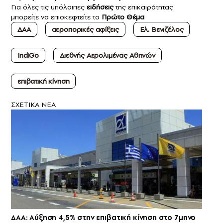
Για όλες τις υπόλοιπες
ειδήσεις
της επικαιρότητας
μπορείτε να επισκεφτείτε το
Πρώτο Θέμα
ΔΑΑ
αεροπορικές αφίξεις
Ελ. Βενιζέλος
IndiGo
Διεθνής Αερολιμένας Αθηνών
επιβατική κίνηση
ΣXETIKA NEA
ΔΑΑ: Αύξηση 4,5% στην επιβατική κίνηση στο 7μηνο