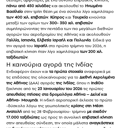
δεύτερη, αμφότερες με ένα σύνολο επιβατικής κίνησης
πάνω από 450 χιλιάδες
και ακολουθεί το
Ηνωμένο
Βασίλείο
στην τρίτη θέση με ένα σύνολο λίγο χαμηλότερο
των 400 χιλ. επιβατών
.
Κύπρος
και
Τουρκία
κινούνται
μεταξύ των ορίων των
300- 350 χιλ. επιβατών
συμπληρώνοντας την πεντάδα των πιο μεγάλων διεθνών
αγορών του αεροδρομίου της Αθήνας και ακολουθούν
Γαλλία, Ισπανία, Ελβετία Ισραήλ και Πολωνία
. Ειδικά για
την αγορά του
Ισραήλ
στο πρώτο τρίμηνο του 2026, η
επιβατική κίνηση ήταν λίγο χαμηλότερα
των 200 χιλ.
ταξιδιωτών
.
Η καινούρια αγορά της Ινδίας
Ενδιαφέρον έχουν και
τα πρώτα στοιχεία
αναφορικά με
τις επιδόσεις της ολοκαίνουριας για το
Διεθνή Αερολιμένα
της Αθήνας
(ΔΑΑ) αγοράς
της Ινδίας
, όπου η
IndiGo
ξεκίνησε από τις
23 Ιανουαρίου του 2026
τις πρώτες
απευθείας πτήσεις στα δρομολόγια Αθήνα – Δελχί και
Αθήνα- Μουμπάι
. Η ινδική αεροπορική έκλεισε το πρώτο
-δύσκολο λόγω της γεωπολιτικής
κρίσης στη Μέση
Ανατολή
από τις 28 Φεβρουαρίου- τρίμηνο
με σχεδόν
17.000 ταξιδιώτες
ως προς τη συνολική
επιβατική κίνηση
στην απευθείας σύνδεση, την οποία μάλιστα
αναγκάστηκε