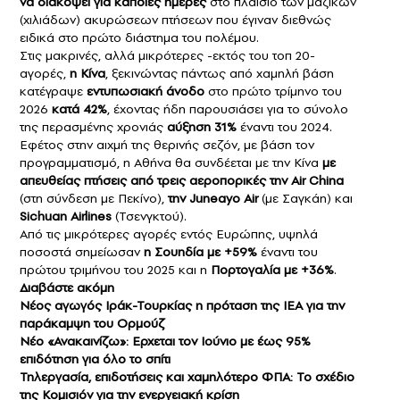
να διακόψει για κάποιες ημέρες
στο πλαίσιο των μαζικών
(χιλιάδων) ακυρώσεων πτήσεων που έγιναν διεθνώς
ειδικά στο πρώτο διάστημα του πολέμου.
Στις μακρινές, αλλά μικρότερες -εκτός του τοπ 20-
αγορές,
η Κίνα
, ξεκινώντας πάντως από χαμηλή βάση
κατέγραψε
εντυπωσιακή άνοδο
στο πρώτο τρίμηνο του
2026
κατά 42%
, έχοντας ήδη παρουσιάσει για το σύνολο
της περασμένης χρονιάς
αύξηση 31%
έναντι του 2024.
Εφέτος στην αιχμή της θερινής σεζόν, με βάση τον
προγραμματισμό, η Αθήνα θα συνδέεται με την Κίνα
με
απευθείας πτήσεις από τρεις αεροπορικές την Αir China
(στη σύνδεση με Πεκίνο),
την Juneayo Air
(με Σαγκάη) και
Sichuan Airlines
(Τσενγκτού).
Από τις μικρότερες αγορές εντός Ευρώπης, υψηλά
ποσοστά σημείωσαν
η Σουηδία με +59%
έναντι του
πρώτου τριμήνου του 2025 και η
Πορτογαλία με +36%
.
Διαβάστε ακόμη
Νέος αγωγός Ιράκ-Τουρκίας η πρόταση της IEA για την
παράκαμψη του Ορμούζ
Νέο «Ανακαινίζω»: Ερχεται τον Ιούνιο με έως 95%
επιδότηση για όλο το σπίτι
Τηλεργασία, επιδοτήσεις και χαμηλότερο ΦΠΑ: Το σχέδιο
της Κομισιόν για την ενεργειακή κρίση