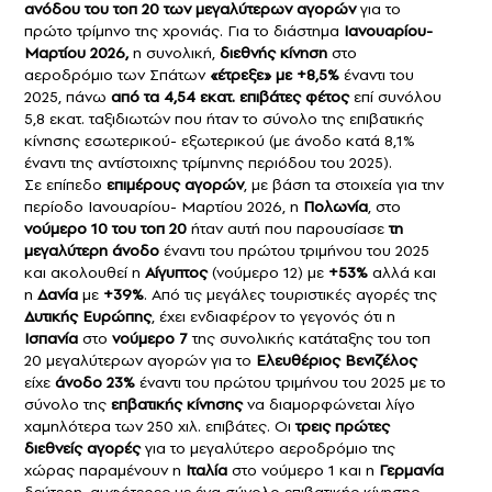
ανόδου του τοπ 20 των μεγαλύτερων αγορών
για το
πρώτο τρίμηνο της χρονιάς. Για το διάστημα
Ιανουαρίου-
Μαρτίου 2026,
η συνολική,
διεθνής κίνηση
στο
αεροδρόμιο των Σπάτων
«έτρεξε» με +8,5%
έναντι του
2025, πάνω
από τα 4,54 εκατ. επιβάτες φέτος
επί συνόλου
5,8 εκατ. ταξιδιωτών που ήταν το σύνολο της επιβατικής
κίνησης εσωτερικού- εξωτερικού (με άνοδο κατά 8,1%
έναντι της αντίστοιχης τρίμηνης περιόδου του 2025).
Σε επίπεδο
επιμέρους αγορών
, με βάση τα στοιχεία για την
περίοδο Ιανουαρίου- Μαρτίου 2026, η
Πολωνία
, στο
νούμερο 10 του τοπ 20
ήταν αυτή που παρουσίασε
τη
μεγαλύτερη άνοδο
έναντι του πρώτου τριμήνου του 2025
και ακολουθεί η
Αίγυπτος
(νούμερο 12) με
+53%
αλλά και
η
Δανία
με
+39%
. Από τις μεγάλες τουριστικές αγορές της
Δυτικής Ευρώπης
, έχει ενδιαφέρον το γεγονός ότι η
Ισπανία
στο
νούμερο 7
της συνολικής κατάταξης του τοπ
20 μεγαλύτερων αγορών για το
Ελευθέριος Βενιζέλος
είχε
άνοδο 23%
έναντι του πρώτου τριμήνου του 2025 με το
σύνολο της
επβατικής κίνησης
να διαμορφώνεται λίγο
χαμηλότερα των 250 χιλ. επιβάτες. Οι
τρεις πρώτες
διεθνείς αγορές
για το μεγαλύτερο αεροδρόμιο της
χώρας παραμένουν η
Ιταλία
στο νούμερο 1 και η
Γερμανία