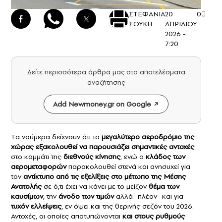
ΣΤΕΦΑΝΙΑ
20
0
ΣΟΥΚΗ
ΑΠΡΙΛΙΟΥ
2026 -
7:20
Δείτε περισσότερα άρθρα μας στα αποτελέσματα
αναζήτησης
Add Newmoney.gr on Google
Tα νούμερα δείχνουν ότι το
μεγαλύτερο αεροδρόμιο
της
χώρας εξακολουθεί να παρουσιάζει σημαντικές αντοχές
στο κομμάτι της
διεθνούς κίνησης
, ενώ ο
κλάδος των
αερομεταφορών
παρακολουθεί στενά και ανησυχεί για
τον
αντίκτυπο από τις εξελίξεις στο μέτωπο της Μέσης
Ανατολής
σε ό,τι έχει να κάνει με το μείζον
θέμα των
καυσίμων
, την
άνοδο των τιμών
αλλά -πλέον- και για
τυχόν ελλείψεις
, εν όψει και της θερινής σεζόν του 2026.
Αντοχές, οι οποίες αποτυπώνονται
και στους ρυθμούς