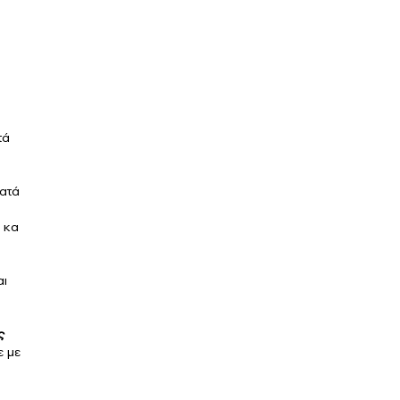
τά
κατά
 κα
αι
ς
ε με