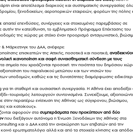
 χάρτη είναι αποτέλεσμα διαρκούς και συστηματικής συνεργασίας όλ
δρομίου, ξενοδοχείων, αεροπορικών εταιρειών, φορέων της πόλης 
:
απαιτεί επενδύσεις, συνέργειες και στοχευμένες παρεμβάσεις σε
 Σε αυτήν την κατεύθυνση, το εμβληματικό Πρόγραμμα Επέκτασης του
ποδομές της χώρας με στόχο έναν προορισμό ανταγωνιστικό, βιώσι
 & Μάρκετινγκ του ΔΑΑ, ανέφερε:
ποίησης επισκεπτών της Αττικής, ποσοτικά και ποιοτικά,
αναδεικνύο
νολική ικανοποίηση και σαφή συναισθηματική σύνδεση με τους
ι τα σημεία που χρειάζονται προσοχή: την ποιότητα του δημόσιου χώρ
η αξιοποίηση του παραλιακού μετώπου και των νησιών του
 των υποδομών, καθώς και τις δυνατότητες διαμόρφωσης ειδικότε
για τη σταθερή και ουσιαστική συνεργασία. Η Αθήνα έχει αποδείξει 
ταξίδι–τουρισμός λειτουργούν συντονισμένα. Συνεχίζουμε, αξιοποιώντ
ε στην περαιτέρω ενίσχυση της Αθήνας ως σύγχρονου, βιώσιμου,
ες και κατοίκους».
ζονται αφορούν στα
συμπεράσματα που προκύπτουν από δύο
ών
που διεξάγουν αυτόνομα η Ένωση Ξενοδόχων της Αθήνας στα
Consulting και ο ΔΑΑ κατά την αναχώρηση των επιβατών από την
 κοινό ερωτηματολόγιο αλλά και από τα στοιχεία κίνησης και απόδ