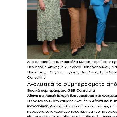
Από αριστερά: Η κ. Μαριπόλα Κώτση, Τομεάρχης Έρ
Περιφέρεια Αττικής, η κ. Ιωάννα Παπαδοπούλου, Διε
Πρόεδρος, ΕΟΤ, ο κ. Ευγένιος Βασιλικός, Πρόεδρος
Consulting
Αναλυτικά τα συμπεράσματα από 
Βασικά συμπεράσματα GBR Consulting
Αθήνα και Αττική: Ισχυρή Ελκυστικότητα και Ανεκμετ
Η έρευνα του 2025 επιβεβαιώνει ότι η
Αθήνα και η Α
ικανοποίηση
, ιδιαίτερα θετικά επίπεδα σύστασης κα
παραμένει το ισχυρότερο πλεονέκτημα του προορισ
γίνεται αντιληπτή πρωτίστως ως πόλη πολιτιστικής κ