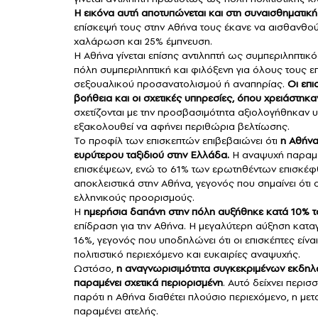
Η εικόνα αυτή αποτυπώνεται και στη συναισθηματικ
επίσκεψή τους στην Αθήνα τους έκανε να αισθανθού
χαλάρωση και 25% έμπνευση.
Η Αθήνα γίνεται επίσης αντιληπτή ως συμπεριληπτικ
πόλη συμπεριληπτική και φιλόξενη για όλους τους ε
σεξουαλικού προσανατολισμού ή αναπηρίας.
Οι επι
βοήθεια και οι σχετικές υπηρεσίες, όπου χρειάστηκα
σχετίζονται με την προσβασιμότητα αξιολογήθηκαν υ
εξακολουθεί να αφήνει περιθώρια βελτίωσης.
Το προφίλ των επισκεπτών επιβεβαιώνει ότι
η Αθήνα
ευρύτερου ταξιδιού στην Ελλάδα.
Η αναψυχή παραμέν
επισκέψεων, ενώ το 61% των ερωτηθέντων επισκέφθ
αποκλειστικά στην Αθήνα, γεγονός που σημαίνει ότι
ελληνικούς προορισμούς.
Η
ημερήσια δαπάνη στην πόλη αυξήθηκε κατά 10% το
επίδραση για την Αθήνα. Η μεγαλύτερη αύξηση κατα
16%, γεγονός που υποδηλώνει ότι οι επισκέπτες είνα
πολιτιστικό περιεχόμενο και ευκαιρίες αναψυχής.
Ωστόσο,
η αναγνωρισιμότητα συγκεκριμένων εκδη
παραμένει σχετικά περιορισμένη
. Αυτό δείχνει περι
παρότι η Αθήνα διαθέτει πλούσιο περιεχόμενο, η με
παραμένει ατελής.