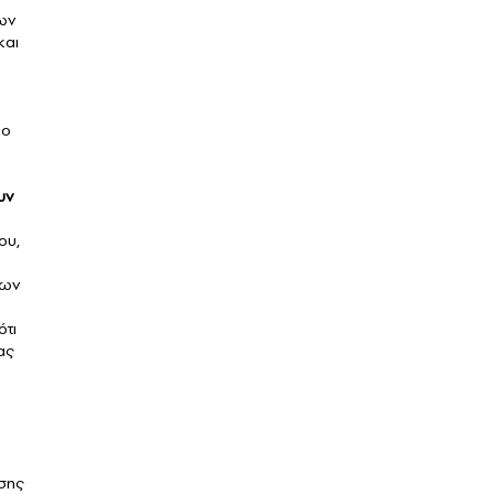
ων
και
μο
υν
ου,
ρων
ότι
ας
οσης