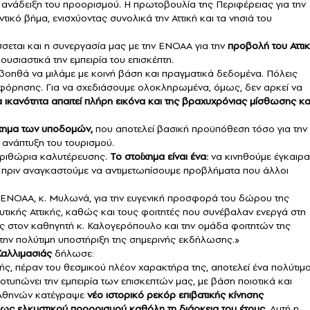
 ανάδειξη του προορισμού. Η πρωτοβουλία της Περιφέρειας για την
τικό βήμα, ενισχύοντας συνολικά την Αττική και τα νησιά του
σσεται και η συνεργασία μας με την ΕΝΟΑΑ για την
προβολή του Αττι
ουσιαστικά την εμπειρία του επισκέπτη.
βοηθά να μιλάμε με κοινή βάση και πραγματικά δεδομένα. Πόλεις
φόρησης. Για να σχεδιάσουμε ολοκληρωμένα, όμως, δεν αρκεί να
 ικανότητα απαιτεί πλήρη εικόνα και της βραχυχρόνιας μίσθωσης κα
τημα των υποδομών,
που αποτελεί βασική προϋπόθεση τόσο για την
 ανάπτυξη του τουρισμού.
περιθώρια καλυτέρευσης.
Το στοίχημα είναι ένα:
να κινηθούμε έγκαιρα
, πριν αναγκαστούμε να αντιμετωπίσουμε προβλήματα που άλλοι
 ΕΝΟΑΑ, κ. Μυλωνά, για την ευγενική προσφορά του δώρου της
τικής Αττικής, καθώς και τους φοιτητές που συνέβαλαν ενεργά στη
σης στον καθηγητή κ. Καλογερόπουλο και την ομάδα φοιτητών της
ην πολύτιμη υποστήριξη της σημερινής εκδήλωσης.»
αλλιμασιάς
δήλωσε:
κής, πέραν του θεσμικού πλέον χαρακτήρα της, αποτελεί ένα πολύτιμ
τυπώνει την εμπειρία των επισκεπτών μας, με βάση ποιοτικά και
ς Αθηνών κατέγραψε
νέο ιστορικό ρεκόρ επιβατικής κίνησης
 ως ελκυστικού προορισμού καθόλη τη διάρκεια του έτους.
Αυτή η