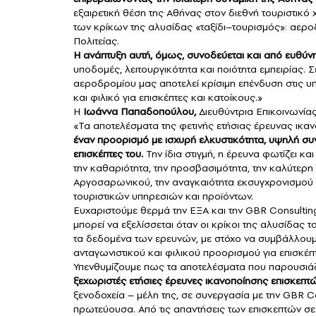
εξαιρετική θέση της Αθήνας στον διεθνή τουριστικό
των κρίκων της αλυσίδας «ταξίδι–τουρισμός»: αερο
Πολιτείας.
Η ανάπτυξη αυτή, όμως, συνοδεύεται και από ευθύνη
υποδομές, λειτουργικότητα και ποιότητα εμπειρίας.
αεροδρομίου μας αποτελεί κρίσιμη επένδυση στις υ
και φιλικό για επισκέπτες και κατοίκους.»
Η
Ιωάννα Παπαδοπούλου,
Διευθύντρια Επικοινωνίας
«Τα αποτελέσματα της φετινής ετήσιας έρευνας ικανο
έναν προορισμό με ισχυρή ελκυστικότητα, υψηλή συ
επισκέπτες του.
Την ίδια στιγμή, η έρευνα φωτίζει κα
την καθαριότητα, την προσβασιμότητα, την καλύτερ
Αργοσαρωνικού, την αναγκαιότητα εκσυγχρονισμού
τουριστικών υπηρεσιών και προϊόντων.
Ευχαριστούμε θερμά την ΕΞΑ και την GBR Consulting 
μπορεί να εξελίσσεται όταν οι κρίκοι της αλυσίδας 
τα δεδομένα των ερευνών, με στόχο να συμβάλλουμ
ανταγωνιστικού και φιλικού προορισμού για επισκέπτ
Υπενθυμίζουμε πως τα αποτελέσματα που παρουσιά
ξεχωριστές ετήσιες έρευνες ικανοποίησης επισκεπτ
ξενοδοχεία – μέλη της, σε συνεργασία με την GBR 
πρωτεύουσα. Από τις απαντήσεις των επισκεπτών σε