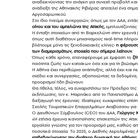
αναδεικνύοντας την ανάγκη για συνεχή προβολή και
ανάδειξη της Αθηναϊκής Ριβιέρας αποτελεί ένα σημαν
Αργοσαρωνικού.
Στο ίδιο πνεύμα συνεργειών, όπως με τον ΔΑΑ, εντά
οίνου και του αμπελώνα της Αττικής,
εμπλουτίζοντας 
Η ένταξη στοιχείων από τη Βαρκελώνη στην ερευνά 
όπως αυτή διαθέτουν μηχανισμούς real-time πληρο
βλέπουμε μόνο τις ξενοδοχειακές κλίνες
· η φέρουσα
των διαμερισμάτων, στοιχεία που σήμερα λείπουν.
Όπως κάθε χρόνο, επαναφέρουμε με έμφαση το
ζή
ποιότητα ζωής των κατοίκων όσο και για τη βιώσιμη
Η Αθήνα έχει περιθώρια ανάπτυξης, αλλά έχει και 
σχέδιο και συνεργασίες, αξιοποιώντας τα δεδομένα
προορισμοί ήδη βιώνουν.
Θα ήθελα, τέλος, να ευχαριστήσω τον Πρόεδρο της
εκδήλωσης, τον κ. Μαρινάκο από το Πανεπιστήμιο Δυ
διεξαγωγή της έρευνας. Ιδιαίτερες ευχαριστίες επί
Σχολής Τουριστικών Επαγγελμάτων Αναβύσσου για τ
O Διευθύνων Σύμβουλος (CEO) του ΔΑΑ,
Γιώργος Κ
«Η ετήσια έρευνα ικανοποίησης επισκεπτών της Αττι
εργαλείο γνώσης για τον προορισμό μας, καθώς απο
ποσοτικά στοιχεία. Το 2025, ο Διεθνής Αερολιμένα
επιβεβαιώνοντας την ιδιαίτερη δυναμική της Αθήνας