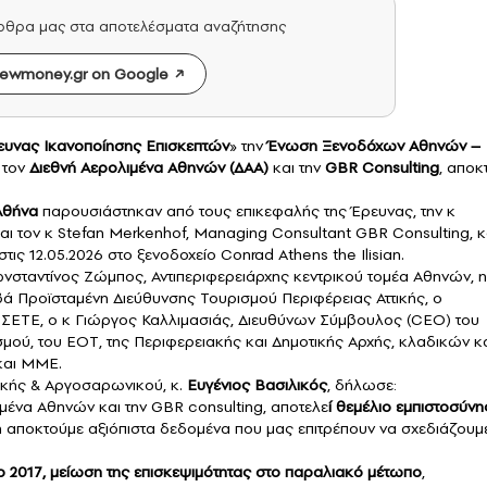
άρθρα μας στα αποτελέσματα αναζήτησης
ewmoney.gr on Google
ευνας Ικανοποίησης Επισκεπτών
» την
Ένωση Ξενοδόχων Αθηνών –
 τον
Διεθνή Αερολιμένα Αθηνών (ΔΑΑ)
και την
GBR Consulting
, αποκ
Αθήνα
παρουσιάστηκαν από τους επικεφαλής της Έρευνας, την κ
 τον κ Stefan Merkenhof, Managing Consultant GBR Consulting, 
ις 12.05.2026 στο ξενοδοχείο Conrad Athens the Ilisian.
ωνσταντίνος Ζώμπος, Αντιπεριφερειάρχης κεντρικού τομέα Αθηνών, η
 Προϊσταμένη Διεύθυνσης Τουρισμού Περιφέρειας Αττικής, ο
ΣΕΤΕ, ο κ Γιώργος Καλλιμασιάς, Διευθύνων Σύμβουλος (CEO) του
ού, του ΕΟΤ, της Περιφερειακής και Δημοτικής Αρχής, κλαδικών κ
και ΜΜΕ.
κής & Αργοσαρωνικού, κ.
Ευγένιος Βασιλικός
, δήλωσε:
ιμένα Αθηνών και την GBR consulting, αποτελε
ί θεμέλιο εμπιστοσύνη
 αποκτούμε αξιόπιστα δεδομένα που μας επιτρέπουν να σχεδιάζουμ
ο 2017, μείωση της επισκεψιμότητας στο παραλιακό μέτωπο
,