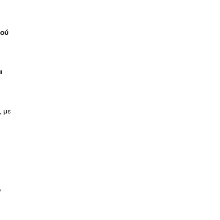
κού
ι
, με
ο