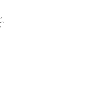
αι
ναι
η