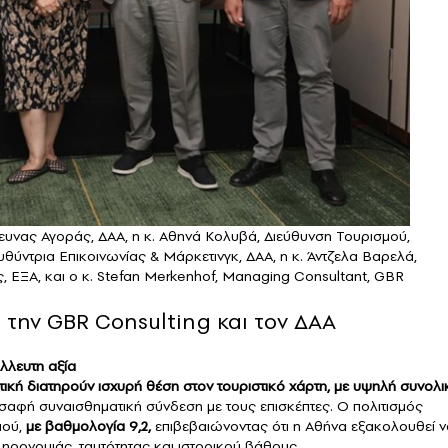
ευνας Αγοράς, ΔΑΑ, η κ. Αθηνά Κολυβά, Διεύθυνση Τουρισμού,
υθύντρια Επικοινωνίας & Μάρκετινγκ, ΔΑΑ, η κ. Άντζελα Βαρελά,
, ΕΞΑ, και ο κ. Stefan Merkenhof, Managing Consultant, GBR
την GBR Consulting και τον ΔΑΑ
άλλευτη αξία
ττική διατηρούν ισχυρή θέση στον τουριστικό χάρτη, με υψηλή συνολι
ι σαφή συναισθηματική σύνδεση με τους επισκέπτες. Ο πολιτισμός
μού,
με βαθμολογία 9,2,
επιβεβαιώνοντας ότι η Αθήνα εξακολουθεί ν
ληρονομιάς, ταυτότητας και ιστορικού βάθους.