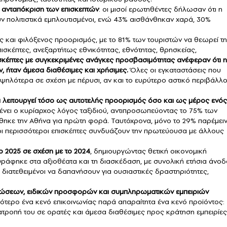
ή ανταπόκριση των επισκεπτών
: οι μισοί ερωτηθέντες δήλωσαν ότι η
ν πολιτιστικά εμπλουτισμένοι, ενώ 43% αισθάνθηκαν χαρά, 30%
ός και φιλόξενος προορισμός, με το 81% των τουριστών να θεωρεί τ
πισκέπτες, ανεξαρτήτως εθνικότητας, εθνότητας, θρησκείας,
σκέπτες με συγκεκριμένες ανάγκες προσβασιμότητας ανέφεραν ότι η
ν, ήταν άμεσα διαθέσιμες και χρήσιμες.
Όλες οι εγκαταστάσεις που
ψηλότερα σε σχέση με πέρυσι, αν και το ευρύτερο αστικό περιβάλλ
 λειτουργεί τόσο ως αυτοτελής προορισμός όσο και ως μέρος ενός
ει ο κυρίαρχος λόγος ταξιδιού, αντιπροσωπεύοντας το 75% των
ηκε την Αθήνα για πρώτη φορά. Ταυτόχρονα, μόνο το 29% παρέμει
 οι περισσότεροι επισκέπτες συνδυάζουν την πρωτεύουσα με άλλους
 2025 σε σχέση με το 2024
, δημιουργώντας θετική οικονομική
γράφηκε στα αξιοθέατα και τη διασκέδαση, με συνολική ετήσια άνοδ
ι διατεθειμένοι να δαπανήσουν για ουσιαστικές δραστηριότητες,
λώσεων, ειδικών προσφορών και συμπληρωματικών εμπειριών
σσότερο ένα κενό επικοινωνίας παρά απαραίτητα ένα κενό προϊόντος:
τατροπή του σε ορατές και άμεσα διαθέσιμες προς κράτηση εμπειρίες