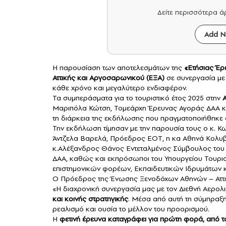
Δείτε περισσότερα 
Add N
Η παρουσίαση των αποτελεσμάτων της
«Ετήσιας Έρ
Αττικής και Αργοσαρωνικού (ΕΞΑ)
σε συνεργασία με
κάθε χρόνο και μεγαλύτερο ενδιαφέρον.
Τα συμπεράσματα για το τουριστικό έτος 2025 στην
Μαριπόλα Κώτση, Τομεάρχη Έρευνας Αγοράς ΔΑΑ και
τη διάρκεια της εκδήλωσης που πραγματοποιήθηκε στ
Την εκδήλωση τίμησαν με την παρουσία τους ο κ. Κ
Άντζελα Βαρελά, Πρόεδρος ΕΟΤ, η κα Αθηνά Κολυβά
κ.Αλέξανδρος Θάνος Εντεταλμένος Σύμβουλος του 
ΔΑΑ, καθώς και εκπρόσωποι του Υπουργείου Τουρισμ
επιστημονικών φορέων, Εκπαιδευτικών Ιδρυμάτων 
Ο Πρόεδρος της Ένωσης Ξενοδόχων Αθηνών – Αττι
«Η διαχρονική συνεργασία μας με τον Διεθνή Αερολ
και κοινής στρατηγικής
. Μέσα από αυτή τη σύμπραξη
ρεαλισμό και ουσία το μέλλον του προορισμού.
Η
φετινή έρευνα καταγράφει για πρώτη φορά, από τ