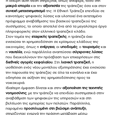
Η ισχυρή αυτή θέση στηρίζεται, όπως ανέφερε, τόσο στη
μακρά ιστορία
και την
αξιοπιστία
της τράπεζας όσο και στον
συνεχή μετασχηματισμό
της. Η Εθνική Τράπεζα επενδύει σε
καινοτόμες ψηφιακές λύσεις και υλοποιεί ένα εκτεταμένο
πρόγραμμα αναβάθμισης του βασικού τραπεζικού της
συστήματος, το οποίο αποτελεί ένα από τα μεγαλύτερα έργα
πληροφορικής στον ελληνικό τραπεζικό κλάδο.
Στον τομέα της
εταιρικής τραπεζικής
, η τράπεζα έχει
ενισχύσει τη χρηματοδότηση σε κρίσιμους κλάδους της
οικονομίας, όπως η
ενέργεια
, οι
υποδομές
, ο
τουρισμός
και
η
ναυτιλία
, ενώ παράλληλα αναπτύσσει
σύγχρονες λύσεις
που διευκολύνουν την πρόσβαση των επιχειρήσεων στις
διεθνείς αγορές κεφαλαίου.
Στη
λιανική τραπεζική
, η
υιοθέτηση ενός νέου μοντέλου εξυπηρέτησης έχει ενισχύσει
την παρουσία της τράπεζας σε όλα τα κανάλια και έχει
οδηγήσει σε αύξηση της χρηματοδότησης προς τα
νοικοκυριά.
Ιδιαίτερη έμφαση δίνεται και στην
αξιοποίηση της τεχνητής
νοημοσύνης
, με την τράπεζα να επενδύει συστηματικά στην
αναβάθμιση των ψηφιακών της υπηρεσιών και στη
βελτίωση της εμπειρίας των πελατών. Παράλληλα,
παραμένει
προσηλωμένη στη βιώσιμη ανάπτυξη
,
στηρίζοντας ενεργά την πράσινη μετάβαση μέσω