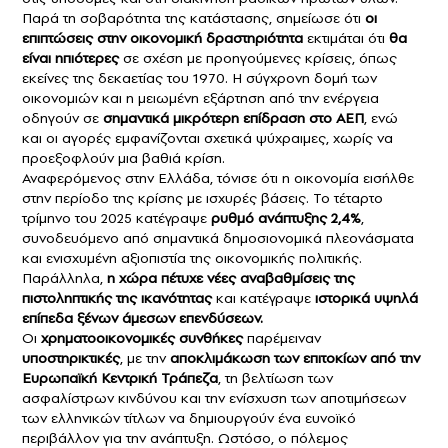
Παρά τη σοβαρότητα της κατάστασης, σημείωσε ότι
οι
επιπτώσεις στην οικονομική δραστηριότητα
εκτιμάται ότι
θα
είναι ηπιότερες
σε σχέση με προηγούμενες κρίσεις, όπως
εκείνες της δεκαετίας του 1970. Η σύγχρονη δομή των
οικονομιών και η μειωμένη εξάρτηση από την ενέργεια
οδηγούν σε
σημαντικά μικρότερη επίδραση στο ΑΕΠ
, ενώ
και οι αγορές εμφανίζονται σχετικά ψύχραιμες, χωρίς να
προεξοφλούν μια βαθιά κρίση.
Αναφερόμενος στην Ελλάδα, τόνισε ότι η οικονομία εισήλθε
στην περίοδο της κρίσης με ισχυρές βάσεις. Το τέταρτο
τρίμηνο του 2025 κατέγραψε
ρυθμό ανάπτυξης 2,4%
,
συνοδευόμενο από σημαντικά δημοσιονομικά πλεονάσματα
και ενισχυμένη αξιοπιστία της οικονομικής πολιτικής.
Παράλληλα,
η χώρα πέτυχε νέες αναβαθμίσεις της
πιστοληπτικής της ικανότητας
και κατέγραψε
ιστορικά υψηλά
επίπεδα ξένων άμεσων επενδύσεων.
Οι
χρηματοοικονομικές συνθήκες
παρέμειναν
υποστηρικτικές
, με την
αποκλιμάκωση των επιτοκίων από την
Ευρωπαϊκή Κεντρική Τράπεζα
, τη βελτίωση των
ασφαλίστρων κινδύνου και την ενίσχυση των αποτιμήσεων
των ελληνικών τίτλων να δημιουργούν ένα ευνοϊκό
περιβάλλον για την ανάπτυξη. Ωστόσο, ο πόλεμος