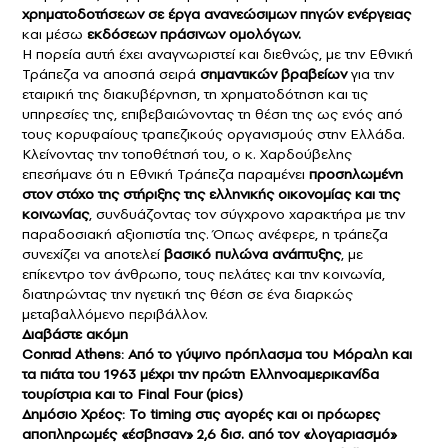
χρηματοδοτήσεων σε έργα ανανεώσιμων πηγών ενέργειας
και μέσω
εκδόσεων πράσινων ομολόγων.
Η πορεία αυτή έχει αναγνωριστεί και διεθνώς, με την Εθνική
Τράπεζα να αποσπά σειρά
σημαντικών βραβείων
για την
εταιρική της διακυβέρνηση, τη χρηματοδότηση και τις
υπηρεσίες της, επιβεβαιώνοντας τη θέση της ως ενός από
τους κορυφαίους τραπεζικούς οργανισμούς στην Ελλάδα.
Κλείνοντας την τοποθέτησή του, ο κ. Χαρδούβελης
επεσήμανε ότι η Εθνική Τράπεζα παραμένει
προσηλωμένη
στον στόχο της στήριξης της ελληνικής οικονομίας και της
κοινωνίας
, συνδυάζοντας τον σύγχρονο χαρακτήρα με την
παραδοσιακή αξιοπιστία της. Όπως ανέφερε, η τράπεζα
συνεχίζει να αποτελεί
βασικό πυλώνα ανάπτυξης
, με
επίκεντρο τον άνθρωπο, τους πελάτες και την κοινωνία,
διατηρώντας την ηγετική της θέση σε ένα διαρκώς
μεταβαλλόμενο περιβάλλον.
Διαβάστε ακόμη
Conrad Athens: Από το γύψινο πρόπλασμα του Μόραλη και
τα πιάτα του 1963 μέχρι την πρώτη Ελληνοαμερικανίδα
τουρίστρια και το Final Four (pics)
Δημόσιο Χρέος: Το timing στις αγορές και οι πρόωρες
αποπληρωμές «έσβησαν» 2,6 δισ. από τον «λογαριασμό»