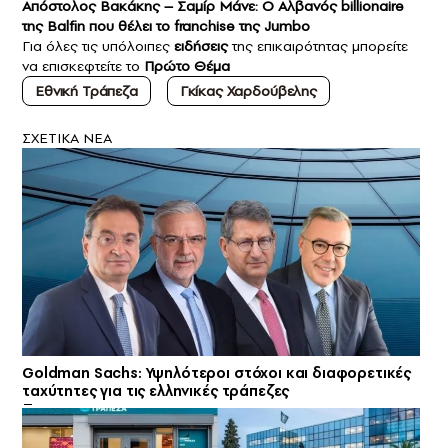
Απόστολος Βακάκης – Σαμίρ Μάνε: Ο Αλβανός billionaire
της Balfin που θέλει το franchise της Jumbo
Για όλες τις υπόλοιπες
ειδήσεις
της επικαιρότητας μπορείτε
να επισκεφτείτε το
Πρώτο Θέμα
Εθνική Τράπεζα
Γκίκας Χαρδούβελης
ΣXETIKA NEA
Goldman Sachs: Υψηλότεροι στόχοι και διαφορετικές
ταχύτητες για τις ελληνικές τράπεζες