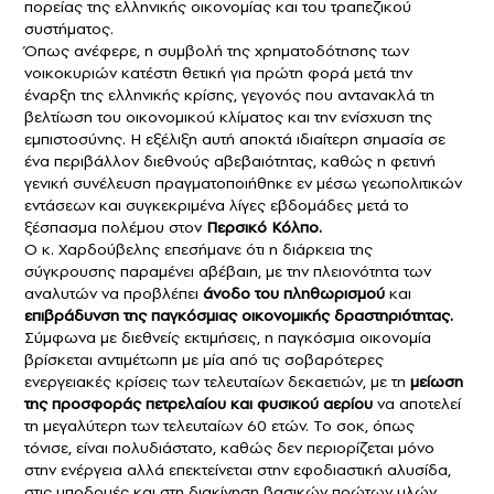
πορείας της ελληνικής οικονομίας και του τραπεζικού
συστήματος.
Όπως ανέφερε, η συμβολή της χρηματοδότησης των
νοικοκυριών κατέστη θετική για πρώτη φορά μετά την
έναρξη της ελληνικής κρίσης, γεγονός που αντανακλά τη
βελτίωση του οικονομικού κλίματος και την ενίσχυση της
εμπιστοσύνης. Η εξέλιξη αυτή αποκτά ιδιαίτερη σημασία σε
ένα περιβάλλον διεθνούς αβεβαιότητας, καθώς η φετινή
γενική συνέλευση πραγματοποιήθηκε εν μέσω γεωπολιτικών
εντάσεων και συγκεκριμένα λίγες εβδομάδες μετά το
ξέσπασμα πολέμου στον
Περσικό Κόλπο.
Ο κ. Χαρδούβελης επεσήμανε ότι η διάρκεια της
σύγκρουσης παραμένει αβέβαιη, με την πλειονότητα των
αναλυτών να προβλέπει
άνοδο του πληθωρισμού
και
επιβράδυνση της παγκόσμιας οικονομικής δραστηριότητας.
Σύμφωνα με διεθνείς εκτιμήσεις, η παγκόσμια οικονομία
βρίσκεται αντιμέτωπη με μία από τις σοβαρότερες
ενεργειακές κρίσεις των τελευταίων δεκαετιών, με τη
μείωση
της προσφοράς πετρελαίου και φυσικού αερίου
να αποτελεί
τη μεγαλύτερη των τελευταίων 60 ετών. Το σοκ, όπως
τόνισε, είναι πολυδιάστατο, καθώς δεν περιορίζεται μόνο
στην ενέργεια αλλά επεκτείνεται στην εφοδιαστική αλυσίδα,
στις υποδομές και στη διακίνηση βασικών πρώτων υλών.