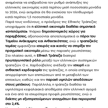
αναμένεται να επιβραδύνει τον ρυθμό ανάπτυξης της
ελληνικής οικονομίας κατά περίπου μισή ποσοστιαία μονάδα
το 2026, ενώ εκτιμάται ότι θα ενισχύσει τον πληθωρισμό
κατά περίπου 1,5 ποσοστιαία μονάδα.
Παρά τους κινδύνους, ο πρόεδρος της Εθνικής Τράπεζας
υπογράμμισε ότι
η ελληνική οικονομία διαθέτει σημαντικά
«αντισώματα»
. Υπάρχει
δημοσιονομικός χώρος για
παρεμβάσεις,
αξιοποιούνται αποτελεσματικά οι
πόροι του
Ταμείου Ανάκαμψης και Ανθεκτικότητας
, ενώ ο
τραπεζικός
τομέας
εμφανίζεται
ισχυρός και ικανός να στηρίξει την
πραγματική οικονομία
μέσω της παροχής ρευστότητας.
Στο πλαίσιο αυτό, η
Εθνική Τράπεζα
διατηρεί
πρωταγωνιστικό ρόλο
μεταξύ των ελληνικών συστημικών
τραπεζών. Ο κ. Χαρδούβελης ανέδειξε την
ισχυρή
και
ανθεκτική κερδοφορία
της τράπεζας, η οποία επέτρεψε την
απορρόφηση των επιπτώσεων από τη μεταβολή των
επιτοκίων, καθώς και την
παροχή υψηλών αποδόσεων
στους μετόχους
. Παράλληλα, η τράπεζα διαθέτει τα
υψηλότερα κεφαλαιακά αποθέματα στην ελληνική αγορά
και ένα από τα ισχυρότερα προφίλ ρευστότητας, ενώ ο
δείκτης μη εξυπηρετούμενων ανοιγμάτων έχει περιοριστεί
στο 2,4%.