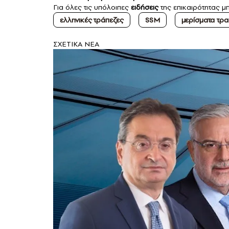
Για όλες τις υπόλοιπες
ειδήσεις
της επικαιρότητας μπ
ελληνικές τράπεζες
SSM
μερίσματα τρ
ΣXETIKA NEA