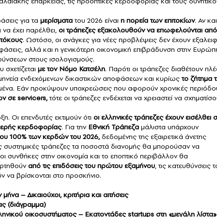
φαλαιακής επάρκειας, τις προοπτικές κερδοφορίας και τους δυνητικ
άσεις για τα
μερίσματα
του 2026 είναι
η πορεία των επιτοκίων
. Αν κα
 να έχει παρέλθει,
οι τράπεζες εξακολουθούν να επωφελούνται από
 τόκους
. Ωστόσο, οι ανάγκες για νέες προβλέψεις δεν έχουν εξαλειφ
άσεις, αλλά και η γενικότερη οικονομική επιβράδυνση στην Ευρώπ
ρύνσεων στους ισολογισμούς.
υ σχετίζεται
με τον Νόμο Κατσέλη
. Παρότι οι τράπεζες διαθέτουν πλ
ερμηνεία ενδεχόμενων δικαστικών αποφάσεων και κυρίως
το ζήτημα 
ομένα. Εάν προκύψουν υποχρεώσεις που αφορούν χρονικές περιόδο
 σε servicers,
τότε οι τράπεζες ενδέχεται να χρειαστεί να σχηματίσ
ξη. Οι επενδυτές εκτιμούν ότι
οι
ελληνικές τράπεζες
έχουν εισέλθει 
αθερής κερδοφορίας
. Για την
Εθνική Τράπεζα
μάλιστα υπάρχουν
του 100% των κερδών του 2026,
δεδομένης της εξαιρετικά άνετης
πες συστημικές τράπεζες τα ποσοστά διανομής θα μπορούσαν να
οι συνθήκες στην οικονομία και το εποπτικό περιβάλλον θα
ξαρτηθούν
από τις επιδόσεις του πρώτου εξαμήνου
, τις κατευθύνσεις 
ν να βρίσκονται στο προσκήνιο.
μήνα – Δικαιούχοι, κριτήρια και αιτήσεις
νας (διάγραμμα)
λληνικού οικοσυστήματος – Εκατοντάδες startups στη «μεγάλη λίστα»