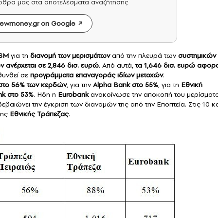
άρθρα μας στα αποτελέσματα αναζήτησης
ewmoney.gr on Google
SM
για τη
διανομή των
μερισμάτων
από την πλευρά των
συστημικών
ν
ανέρχεται σε 2,846 δισ. ευρώ
. Από αυτά,
τα 1,646 δισ. ευρώ αφορ
θυνθεί σε
προγράμματα επαναγοράς ιδίων μετοχών
.
στο 56% των κερδών
, για την
Alpha Bank στο 55%
, για τη
Εθνική
nk στο 53%
. Ηδη η
Eurobank
ανακοίνωσε την αποκοπή του μερίσματ
εβαιώνει την έγκριση των διανομών της από την Εποπτεία. Στις 10 κ
 της
Εθνικής Τράπεζας
.