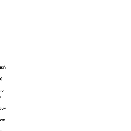
ική
ού
υν
η
ουν
 σε