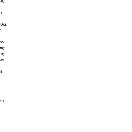
ούς
ι η
θεί.
η,
έον
της
υς
ουν
σε
του