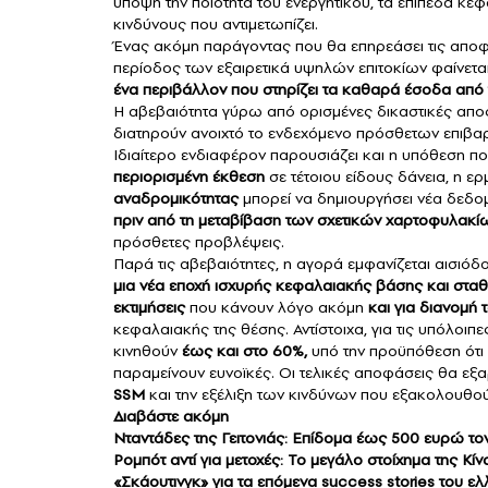
υπόψη την ποιότητα του ενεργητικού, τα επίπεδα κε
κινδύνους που αντιμετωπίζει.
Ένας ακόμη παράγοντας που θα επηρεάσει τις αποφ
περίοδος των εξαιρετικά υψηλών επιτοκίων φαίνεται
ένα περιβάλλον που στηρίζει τα καθαρά έσοδα από
Η αβεβαιότητα γύρω από ορισμένες δικαστικές αποφ
διατηρούν ανοιχτό το ενδεχόμενο πρόσθετων επιβα
Ιδιαίτερο ενδιαφέρον παρουσιάζει και η υπόθεση πο
περιορισμένη έκθεση
σε τέτοιου είδους δάνεια, η 
αναδρομικότητας
μπορεί να δημιουργήσει νέα δεδ
πριν από τη μεταβίβαση των σχετικών χαρτοφυλακίων
πρόσθετες προβλέψεις.
Παρά τις αβεβαιότητες, η αγορά εμφανίζεται αισιόδο
μια νέα εποχή ισχυρής κεφαλαιακής βάσης και στ
εκτιμήσεις
που κάνουν λόγο ακόμη
και για διανομή 
κεφαλαιακής της θέσης. Αντίστοιχα, για τις υπόλοι
κινηθούν
έως και στο 60%,
υπό την προϋπόθεση ότι 
παραμείνουν ευνοϊκές. Οι τελικές αποφάσεις θα ε
SSM
και την εξέλιξη των κινδύνων που εξακολουθού
Διαβάστε ακόμη
Νταντάδες της Γειτονιάς: Επίδομα έως 500 ευρώ τον 
Ρομπότ αντί για μετοχές: Το μεγάλο στοίχημα της Κί
«Σκάουτινγκ» για τα επόμενα success stories του ε