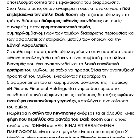
αποτελεσματικότητα της κεφαλαιακής του διάρθρωσης.
Στο πλαίσιο αυτό, όπως αναφέρει η σχετική ανακοίνωση
που
επιβεβαιώνει την στήλη Dark Room
, εξετάζει και αξιολογεί το
τρέχον διάστημα
διάφορες πιθανές επενδύσεις
σε τομείς
συναφείς με τον
χρηματοπιστωτικό τομέα
,
συμπεριλαμβανομένων των τομέων διαχείρισης περιουσίας και
των ασφαλιστικών εταιρειών, μεταξύ των οποίων και την
Εθνική Ασφαλιστική
.
Σε κάθε περίπτωση, κάθε αξιολογούμενη στην παρούσα φάση
πιθανή συναλλαγή θα πρέπει να είναι συμβατή με το
πλάνο
διανομής
που έχει ανακοινωθεί και τα
λοιπά επενδυτικά
κριτήρια
του Ομίλου, με στόχο να προσαυξήσει την αναπτυξιακή
προοπτική του Ομίλου, ενισχύοντας περαιτέρω τη
διαφοροποίηση του επιχειρηματικού μοντέλου της Πειραιώς.
«Η Piraeus Financial Holdings θα ενημερώσει άμεσα το
επενδυτικό κοινό σύμφωνα με τις ισχύουσες διατάξεις
εφόσον
ανακύψει ανακοινώσιμο γεγονός
», καταλήγει η ανακοίνωση
του ομίλου.
Νωρίτερα η
στήλη του newmoney
ανέφερε τα ακόλουθα: «Μια
φήμη που περιήλθε στο
ραντάρ του Dark Room
και η οποία
τονίζω είναι ΦΗΜΗ και ΔΕΝ ΕΙΝΑΙ ΕΠΙΒΕΒΑΙΩΜΕΝΗ
ΠΛΗΡΟΦΟΡΙΑ, είναι πως η μεγάλη κίνηση που ετοιμάζει ο Χ.
Μεγάλου είναι
προς την πλευρά της Εθνικής Ασφαλιστικής
. Με