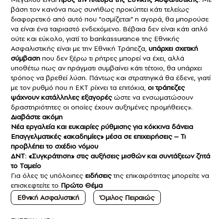
βάση τον κανόνα πως συνήθως προκύπτει κάτι τελείως
διαφορετικό από αυτό που “οσμίζεται” η αγορά, θα μπορούσε
να είναι ένα ταιριαστό ενδεχόμενο. Βέβαια δεν είναι κάτι απλό
ούτε και εύκολο, γιατί το bankassurance της Εθνικής
Ασφαλιστικής είναι με την Εθνική Τράπεζα,
υπάρχει σχετική
σύμβαση
που δεν ξέρω τι ρήτρες μπορεί να έχει, αλλά
υποθέτω πως αν πράγματι συμβαίνει κάτι τέτοιο, θα υπάρχει
τρόπος να βρεθεί λύση. Πάντως και στρατηγικά θα έδενε, γιατί
με τον ρυθμό που η ΕΚΤ ρίχνει τα επιτόκια,
οι τράπεζες
ψάχνουν κατάλληλες εξαγορές
ώστε να ενσωματώσουν
δραστηριότητες οι οποίες έχουν αυξημένες προμήθειες».
Διαβάστε ακόμη
Νέα εργαλεία και ευκαιρίες ρύθμισης για κόκκινα δάνεια
Eπαγγελματικές «ακαδημίες» μέσα σε επιχειρήσεις – Τι
προβλέπει το σχέδιο νόμου
ΔΝΤ: «Συγκράτηση» στις αυξήσεις μισθών και συντάξεων ζητά
το Ταμείο
Για όλες τις υπόλοιπες
ειδήσεις
της επικαιρότητας μπορείτε να
επισκεφτείτε το
Πρώτο Θέμα
Εθνική Ασφαλιστική
Όμιλος Πειραιώς