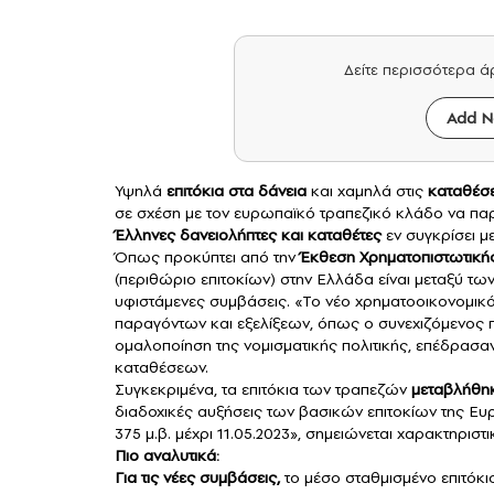
Δείτε περισσότερα 
Add N
Υψηλά
επιτόκια στα δάνεια
και χαμηλά στις
καταθέσε
σε σχέση με τον ευρωπαϊκό τραπεζικό κλάδο να παρ
Έλληνες δανειολήπτες και καταθέτες
εν συγκρίσει μ
Όπως προκύπτει από την
Έκθεση Χρηματοπιστωτικής
(περιθώριο επιτοκίων) στην Ελλάδα είναι μεταξύ τ
υφιστάμενες συμβάσεις. «Το νέο χρηματοοικονομι
παραγόντων και εξελίξεων, όπως ο συνεχιζόμενος 
ομαλοποίηση της νομισματικής πολιτικής, επέδρασα
καταθέσεων.
Συγκεκριμένα, τα επιτόκια των τραπεζών
μεταβλήθηκ
διαδοχικές αυξήσεις των βασικών επιτοκίων της Ε
375 μ.β. μέχρι 11.05.2023», σημειώνεται χαρακτηριστι
Πιο αναλυτικά:
Για τις νέες συμβάσεις,
το μέσο σταθμισμένο επιτόκι