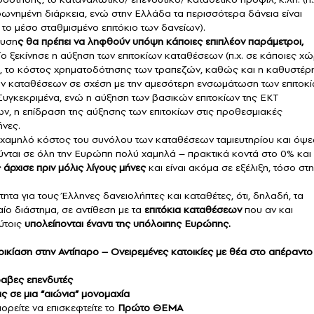
ωνημένη διάρκεια, ενώ στην Ελλάδα τα περισσότερα δάνεια είναι
το μέσο σταθμισμένο επιτόκιο των δανείων).
λυση
ς θα πρέπει να ληφθούν υπόψη κάποιες επιπλέον παράμετροι,
οίο ξεκίνησε η αύξηση των επιτοκίων καταθέσεων (π.χ. σε κάποιες χ
), το κόστος χρηματοδότησης των τραπεζών, καθώς και η καθυστέρ
ν καταθέσεων σε σχέση με την αμεσότερη ενσωμάτωση των επιτοκ
 Συγκεκριμένα, ενώ η αύξηση των βασικών επιτοκίων της ΕΚΤ
ν, η επίδραση της αύξησης των επιτοκίων στις προθεσμιακές
ήνες.
ρα χαμηλό κόστος του συνόλου των καταθέσεων ταμιευτηρίου και όψ
ύνται σε όλη την Ευρώπη πολύ χαμηλά – πρακτικά κοντά στο 0% και
άρχισε πριν μόλις λίγους μήνες
και είναι ακόμα σε εξέλιξη, τόσο στ
τα για τους Έλληνες δανειολήπτες και καταθέτες, ότι, δηλαδή, τα
αίο διάστημα, σε αντίθεση με τα
επιτόκια καταθέσεων
που αν και
ύτοις
υπολείπονται έναντι της υπόλοιπης Ευρώπης.
οικίαση στην Αντίπαρο – Ονειρεμένες κατοικίες με θέα στο απέραντο
ραβες επενδυτές
ας σε μια “αιώνια” μονομαχία
πορείτε να επισκεφτείτε το
Πρώτο ΘΕΜΑ