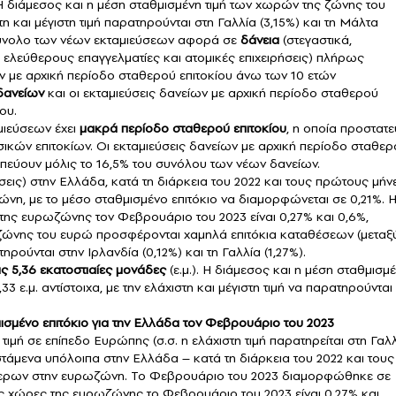
 διάμεσος και η μέση σταθμισμένη τιμή των χωρών της ζώνης του
τη και μέγιστη τιμή παρατηρούνται στη Γαλλία (3,15%) και τη Μάλτα
 σύνολο των νέων εκταμιεύσεων αφορά σε
δάνεια
(στεγαστικά,
 ελεύθερους επαγγελματίες και ατομικές επιχειρήσεις) πλήρως
ων με αρχική περίοδο σταθερού επιτοκίου άνω των 10 ετών
δανείων
και οι εκταμιεύσεις δανείων με αρχική περίοδο σταθερού
ου.
μιεύσεων έχει
μακρά περίοδο σταθερού επιτοκίου
, η οποία προστατε
ικών επιτοκίων. Οι εκταμιεύσεις δανείων με αρχική περίοδο σταθερ
ωπεύουν μόλις το 16,5% του συνόλου των νέων δανείων.
εις) στην Ελλάδα, κατά τη διάρκεια του 2022 και τους πρώτους μήν
νη, με το μέσο σταθμισμένο επιτόκιο να διαμορφώνεται σε 0,21%. 
ς της ευρωζώνης τον Φεβρουάριο του 2023 είναι 0,27% και 0,6%,
της ζώνης του ευρώ προσφέρονται χαμηλά επιτόκια καταθέσεων (μεταξ
τηρούνται στην Ιρλανδία (0,12%) και τη Γαλλία (1,27%).
ις 5,36 εκατοστιαίες μονάδες
(ε.μ.). Η διάμεσος και η μέση σταθμισμ
3 ε.μ. αντίστοιχα, με την ελάχιστη και μέγιστη τιμή να παρατηρούνται
ισμένο επιτόκιο για την Ελλάδα τον Φεβρουάριο του 2023
τιμή σε επίπεδο Ευρώπης (σ.σ. η ελάχιστη τιμή παρατηρείται στη Γαλλ
ιστάμενα υπόλοιπα στην Ελλάδα – κατά τη διάρκεια του 2022 και τους
ότερων στην ευρωζώνη. Το Φεβρουάριο του 2023 διαμορφώθηκε σε
 τις χώρες της ευρωζώνης το Φεβρουάριο του 2023 είναι 0,27% και