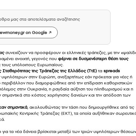
άρθρα μας στα αποτελέσματα αναζήτησης
ewmoney.gr on Google
ις
συνεχίζουν να προσφέρουν οι ελληνικές τράπεζες, με την «ψαλίδ
αμένει ανοιχτή, γεγονός που
φέρνει σε δυσμενέστερη θέση τους
ε τους υπόλοιπους Ευρωπαίους.
 Σταθερότητας της Τράπεζας της Ελλάδος (ΤτΕ)
τα
spreads
ων υψηλότερων στην Ευρώπη, ανεξαρτήτως εάν πρόκειται για νέες ή
κό περιβάλλον που διαμορφώθηκε από την επίδραση καθοριστικών
πόλεμος στην Ουκρανία, η ραγδαία αύξηση του πληθωρισμού και η
ν σημαντικά στο κόστος χορήγησης δανείων και την απόδοση των
αν σημαντικά
, ακολουθώντας την τάση που δημιουργήθηκε από τις
υρωπαϊκής Κεντρικής Τράπεζας (ΕΚΤ), τα οποία αυξήθηκαν σωρευτικ
κά.
ο για τα νέα δάνεια βρίσκεται μεταξύ των τριών υψηλότερων θέσεω