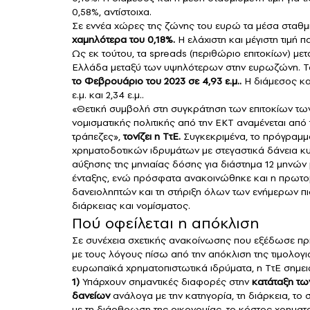
0,58%, αντίστοιχα.
Σε εννέα χώρες της ζώνης του ευρώ τα μέσα σταθμ
χαμηλότερα του 0,18%.
Η ελάχιστη και μέγιστη τιμή π
Ως εκ τούτου, τα spreads (περιθώριο επιτοκίων) μ
Ελλάδα μεταξύ των υψηλότερων στην ευρωζώνη. Το 
το Φεβρουάριο του 2023 σε 4,93 ε.μ..
Η διάμεσος και
ε.μ. και 2,34 ε.μ..
«Θετική συμβολή στη συγκράτηση των επιτοκίων τω
νομισματικής πολιτικής από την ΕΚΤ αναμένεται από 
τράπεζες»,
τονίζει η ΤτΕ.
Συγκεκριμένα, το πρόγραμμα
χρηματοδοτικών ιδρυμάτων με στεγαστικά δάνεια κυ
αύξησης της μηνιαίας δόσης για διάστημα 12 μηνών
ένταξης, ενώ πρόσφατα ανακοινώθηκε και η πρωτο
δανειοληπτών και τη στήριξη όλων των ενήμερων π
διάρκειας και νομίσματος.
Πού οφείλεται η απόκλιση
Σε συνέχεια σχετικής ανακοίνωσης που εξέδωσε πρ
με τους λόγους πίσω από την απόκλιση της τιμολογι
ευρωπαϊκά χρηματοπιστωτικά ιδρύματα, η ΤτΕ σημειώ
1)
Υπάρχουν σημαντικές διαφορές στην
κατάταξη τω
δανείων
ανάλογα με την κατηγορία, τη διάρκεια, το 
με τη διάρθρωση της οικονομίας, το κόστος χρηματοδ