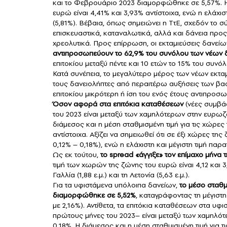
και το Φεβρουάριο 2023 διαμορφώθηκε σε 5,57%. Η
ευρώ είναι 4,41% και 3,93% αντίστοιχα, ενώ η ελάχισ
(5,81%). Βέβαια, όπως σημειώνει η ΤτΕ, σχεδόν το
επισκευαστικά, καταναλωτικά, αλλά και δάνεια προς
χρεολυτικά. Προς επίρρωση, οι εκταμιεύσεις δανεί
αντιπροσωπεύουν το 62,9% του συνόλου των νέων 
επιτοκίου μεταξύ πέντε και 10 ετών το 15% του συνόλ
Κατά συνέπεια, το μεγαλύτερο μέρος των νέων εκτα
τους δανειολήπτες από περαιτέρω αυξήσεις των βασ
επιτοκίου μικρότερη ή ίση του ενός έτους αντιπροσ
Όσον αφορά στα επιτόκια καταθέσεων
(νέες συμβάσ
του 2023 είναι μεταξύ των χαμηλότερων στην ευρωζώ
διάμεσος και η μέση σταθμισμένη τιμή για τις χώρε
αντίστοιχα. Αξίζει να σημειωθεί ότι σε έξι χώρες 
0,12% – 0,18%), ενώ η ελάχιστη και μέγιστη τιμή παρα
Ως εκ τούτου,
το spread «άγγιξε» τον επίμαχο μήνα τ
τιμή των χωρών της ζώνης του ευρώ είναι 4,12 και 3,3
Γαλλία (1,88 ε.μ.) και τη Λετονία (5,63 ε.μ.).
Για τα υφιστάμενα υπόλοιπα δανείων,
το μέσο σταθμ
διαμορφώθηκε σε 5,52%
, καταγράφοντας τη μέγιστη 
με 2,16%). Αντίθετα, τα επιτόκια καταθέσεων στα υφ
πρώτους μήνες του 2023– είναι μεταξύ των χαμηλ
0,18%. Η διάμεσος και η μέση σταθμισμένη τιμή για