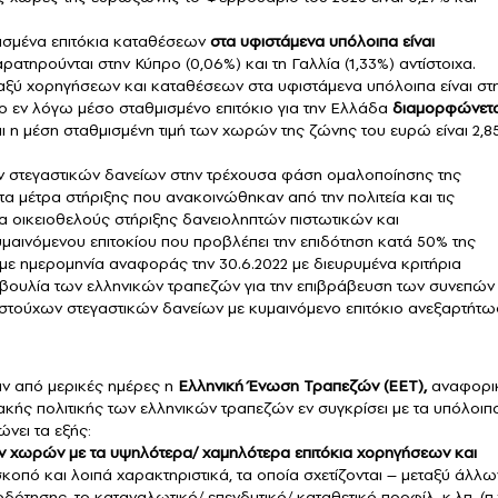
ισμένα επιτόκια καταθέσεων
στα υφιστάμενα υπόλοιπα είναι
αρατηρούνται στην Κύπρο (0,06%) και τη Γαλλία (1,33%) αντίστοιχα.
εταξύ χορηγήσεων και καταθέσεων στα υφιστάμενα υπόλοιπα είναι στ
εν λόγω μέσο σταθμισμένο επιτόκιο για την Ελλάδα
διαμορφώνετα
 η μέση σταθμισμένη τιμή των χωρών της ζώνης του ευρώ είναι 2,8
ν στεγαστικών δανείων στην τρέχουσα φάση ομαλοποίησης της
τα μέτρα στήριξης που ανακοινώθηκαν από την πολιτεία και τις
 οικειοθελούς στήριξης δανειοληπτών πιστωτικών και
μαινόμενου επιτοκίου που προβλέπει την επιδότηση κατά 50% της
 με ημερομηνία αναφοράς την 30.6.2022 με διευρυμένα κριτήρια
βουλία των ελληνικών τραπεζών για την επιβράβευση των συνεπών
ιστούχων στεγαστικών δανείων με κυμαινόμενο επιτόκιο ανεξαρτήτω
ιν από μερικές ημέρες η
Ελληνική Ένωση Τραπεζών (ΕΕΤ),
αναφορι
ακής πολιτικής των ελληνικών τραπεζών εν συγκρίσει με τα υπόλοιπ
νει τα εξής:
ν χωρών με τα υψηλότερα/ χαμηλότερα επιτόκια χορηγήσεων και
σκοπό και λοιπά χαρακτηριστικά, τα οποία σχετίζονται – μεταξύ άλλω
ότησης, το καταναλωτικό/ επενδυτικό/ καταθετικό προφίλ, κ.λπ. (π.