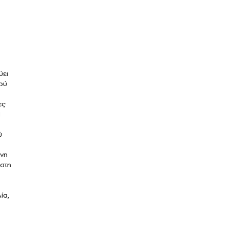
ύει
ού
ες
Η
ύ
ένη
 στη
ία,