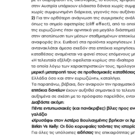
στην Αυστρία υπάρχουν ελάχιστα δάνεια χωρίς συμφ
χωρίς συμφωνημένη διάρκεια, γεγονός που αυξάνει 
2)
Για την ορθότερη ανάγνωση της συγκριτικής ανά
όπως το σημείο αφετηρίας (cliff effect), από το οπ
της ευρωζώνης ήταν αρνητικά για μεγάλο διάστημα
στην αποτύπωση των μέσων σταθμισμένων επιτοκίω
αναφοράς (π.χ. Euribor) στα προϊόντα χορηγήσεων.
αντανακλάται άμεσα σχεδόν στα επιτόκια χορηγήσεω
καταθέσεις αναμένεται να φανεί στους επόμενους μ
«Η τελευταία εξέλιξη οφείλεται κυρίως στο ιδιαίτε
τα οποία λόγω των χαρακτηριστικών τους, τιμολογο
μερική μετατροπή τους σε προθεσμιακές καταθέσεις 
Ελλάδα όσο και στην ευρωζώνη», καταλήγει.
Τα παραπάνω, βέβαια, δεν αναιρούν την πραγματικότη
επιτόκια δανείων
έχουν αυξηθεί σημαντικά το τελευτ
αυξημένα σε σχέση με το πρόσφατο παρελθόν, εντο
Διαβάστε ακόμη:
Πέντε εντυπωσιακές (και πανάκριβες) βίλες προς εν
γαλάζιο
«Χρυσάφι» στον Αστέρα Βουλιαγμένης βρήκαν οι Ά
Birkin Vs Kelly: Οι δύο κορυφαίες τσάντες της ιστορί
Για όλες τις υπόλοιπες
ειδήσεις
της επικαιρότητας μ