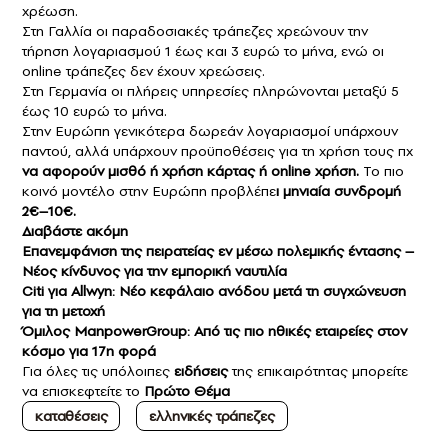
χρέωση.
Στη Γαλλία οι παραδοσιακές τράπεζες χρεώνουν την
τήρηση λογαριασμού 1 έως και 3 ευρώ το μήνα, ενώ οι
online τράπεζες δεν έχουν χρεώσεις.
Στη Γερμανία οι πλήρεις υπηρεσίες πληρώνονται μεταξύ 5
έως 10 ευρώ το μήνα.
Στην Ευρώπη γενικότερα δωρεάν λογαριασμοί υπάρχουν
παντού, αλλά υπάρχουν προϋποθέσεις για τη χρήση τους πχ
να αφορούν μισθό ή χρήση κάρτας ή online χρήση.
Το πιο
κοινό μοντέλο στην Ευρώπη προβλέπε
ι μηνιαία συνδρομή
2€–10€.
Διαβάστε ακόμη
Επανεμφάνιση της πειρατείας εν μέσω πολεμικής έντασης –
Νέος κίνδυνος για την εμπορική ναυτιλία
Citi για Αllwyn: Νέο κεφάλαιο ανόδου μετά τη συγχώνευση
για τη μετοχή
Όμιλος ManpowerGroup: Από τις πιο ηθικές εταιρείες στον
κόσμο για 17η φορά
Για όλες τις υπόλοιπες
ειδήσεις
της επικαιρότητας μπορείτε
να επισκεφτείτε το
Πρώτο Θέμα
καταθέσεις
ελληνικές τράπεζες