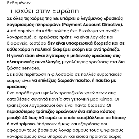
δεδομένων.
Τι ισχύει στην Ευρώπη
Σε όλες τις χώρες της ΕΕ υπάρχει ο λεγόμενος «βασικός
λογαριασμός πληρωμών» (Payment Account Directive).
Αυτό σημαίνει ότι κάθε πολίτης έχει δικαίωμα να ανοίξει
λογαριασμό, οι χρεώσεις πρέπει να είναι λογικές και
διαφανείς, ωστόσο
δεν είναι υποχρεωτικά δωρεάς και σε
κάθε χώρα η πολιτική διαφέρει ακόμη και ανά τράπεζα.
Η
γενική τάση είναι λιγότερες ή μηδενικές χρεώσεις στις
ηλεκτρονικές συναλλαγές
, μεγαλύτερες χρεώσεις στα δια
ζώσης services.
Σε κάθε περίπτωση η φιλοσοφία σε πολλές ευρωπαϊκές
χώρες είναι
να επιλέξεις δωρεάν πακέτο, ή πακέτο με
χρεώσεις.
Eνα παράδειγμα υψηλών τραπεζικών χρεώσεων στις
καταθέσεις συναντά κανείς στη γειτονική μας Κύπρο. Oι
τραπεζικοί λογαριασμοί δεν είναι πάντα δωρεάν.
Οι
περισσότερες τράπεζες χρεώνουν ένα ετήσιο κόστος
μεταξύ 40 έως 60 ευρώ το οποίο καταβάλλεται σε δόσεις
ή ανά τρίμηνο.
Υπάρχουν όμως και εξαιρέσεις που
αφορούν τους βασικούς λογαριασμούς τους ψηφιακούς
λογαριασμούς ενώ υπάρχουν και ειδικά προϊόντα χωρίς