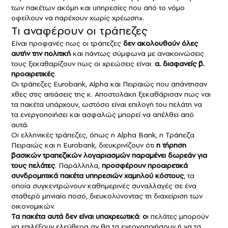
των πακέτων ακόμη και υπηρεσίες που από το νόμο
οφείλουν να παρέχουν χωρίς χρέωση».
Τι αναφέρουν οι τράπεζες
Είναι προφανές πως οι τράπεζες
δεν ακολουθούν όλες
αυτήν την πολιτική
και πάντως σύμφωνα με ανακοινώσεις
τους ξεκαθαρίζουν πως οι χρεώσεις είναι:
α. διαφανείς β.
προαιρετικές
.
Οι τράπεζες Eurobank, Alpha και Πειραιώς που απάντησαν
χθες στις αιτιάσεις της κ. Αποστολάκη ξεκαθάρισαν πως ναι
τα πακέτα υπάρχουν, ωστόσο είναι επιλογή του πελάτη να
τα ενεργοποιήσει και ασφαλώς μπορεί να απέλθει από
αυτά.
Οι ελληνικές τράπεζες, όπως η Alpha Bank, η Τράπεζα
Πειραιώς και η Eurobank, διευκρινίζουν ότι
η τήρηση
βασικών τραπεζικών λογαριασμών παραμένει δωρεάν για
τους πελάτες
. Παράλληλα,
προσφέρουν προαιρετικά
συνδρομητικά πακέτα υπηρεσιών χαμηλού κόστους
, τα
οποία συγκεντρώνουν καθημερινές συναλλαγές σε ένα
σταθερό μηνιαίο ποσό, διευκολύνοντας τη διαχείριση των
οικονομικών.
Τα πακέτα αυτά δεν είναι υποχρεωτικά: ο
ι πελάτες μπορούν
να επιλέξουν ελεύθερα αν θα τα ενεργοποιήσουν ή να τα