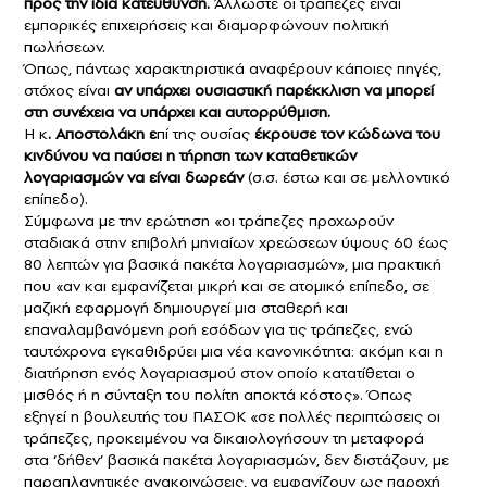
προς την ίδια κατεύθυνση.
Άλλωστε οι τράπεζες είναι
εμπορικές επιχειρήσεις και διαμορφώνουν πολιτική
πωλήσεων.
Όπως, πάντως χαρακτηριστικά αναφέρουν κάποιες πηγές,
στόχος είναι
αν υπάρχει ουσιαστική παρέκκλιση να μπορεί
στη συνέχεια να υπάρχει και αυτορρύθμιση.
Η κ
.
Αποστολάκη
ε
πί της ουσίας
έκρουσε τον κώδωνα του
κινδύνου να παύσει η τήρηση των καταθετικών
λογαριασμών να είναι δωρεάν
(σ.σ. έστω και σε μελλοντικό
επίπεδο).
Σύμφωνα με την ερώτηση «οι τράπεζες προχωρούν
σταδιακά στην επιβολή μηνιαίων χρεώσεων ύψους 60 έως
80 λεπτών για βασικά πακέτα λογαριασμών», μια πρακτική
που «αν και εμφανίζεται μικρή και σε ατομικό επίπεδο, σε
μαζική εφαρμογή δημιουργεί μια σταθερή και
επαναλαμβανόμενη ροή εσόδων για τις τράπεζες, ενώ
ταυτόχρονα εγκαθιδρύει μια νέα κανονικότητα: ακόμη και η
διατήρηση ενός λογαριασμού στον οποίο κατατίθεται ο
μισθός ή η σύνταξη του πολίτη αποκτά κόστος». Όπως
εξηγεί η βουλευτής του ΠΑΣΟΚ «σε πολλές περιπτώσεις οι
τράπεζες, προκειμένου να δικαιολογήσουν τη μεταφορά
στα ‘δήθεν’ βασικά πακέτα λογαριασμών, δεν διστάζουν, με
παραπλανητικές ανακοινώσεις, να εμφανίζουν ως παροχή