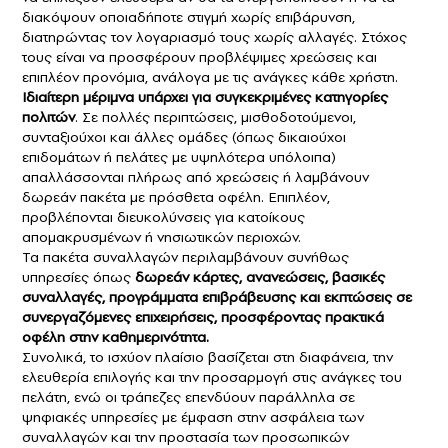
διακόψουν οποιαδήποτε στιγμή χωρίς επιβάρυνση,
διατηρώντας τον λογαριασμό τους χωρίς αλλαγές. Στόχος
τους είναι να προσφέρουν προβλέψιμες χρεώσεις και
επιπλέον προνόμια, ανάλογα με τις ανάγκες κάθε χρήστη.
Ιδιαίτερη μέριμνα υπάρχει για συγκεκριμένες κατηγορίες
πολιτών
. Σε πολλές περιπτώσεις, μισθοδοτούμενοι,
συνταξιούχοι και άλλες ομάδες (όπως δικαιούχοι
επιδομάτων ή πελάτες με υψηλότερα υπόλοιπα)
απαλλάσσονται πλήρως από χρεώσεις ή λαμβάνουν
δωρεάν πακέτα με πρόσθετα οφέλη. Επιπλέον,
προβλέπονται διευκολύνσεις για κατοίκους
απομακρυσμένων ή νησιωτικών περιοχών.
Τα πακέτα συναλλαγών περιλαμβάνουν συνήθως
υπηρεσίες όπως
δωρεάν κάρτες, ανανεώσεις, βασικές
συναλλαγές, προγράμματα επιβράβευσης και εκπτώσεις σε
συνεργαζόμενες επιχειρήσεις, προσφέροντας πρακτικά
οφέλη στην καθημερινότητα.
Συνολικά, το ισχύον πλαίσιο βασίζεται στη διαφάνεια, την
ελευθερία επιλογής και την προσαρμογή στις ανάγκες του
πελάτη, ενώ οι τράπεζες επενδύουν παράλληλα σε
ψηφιακές υπηρεσίες με έμφαση στην ασφάλεια των
συναλλαγών και την προστασία των προσωπικών