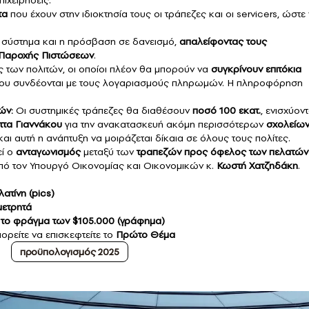
τα
που έχουν στην ιδιοκτησία τους οι τράπεζες και οι servicers, ώστε
 σύστημα και η πρόσβαση σε δανεισμό,
απαλείφοντας
τους
ς Παροχής Πιστώσεων
.
 των πολιτών, οι οποίοι πλέον θα μπορούν να
συγκρίνουν επιτόκια
που συνδέονται με τους λογαριασμούς πληρωμών. Η πληροφόρηση
ών:
Οι συστημικές τράπεζες θα διαθέσουν
ποσό 100 εκατ.
, ενισχύον
ττα Γιαννάκου
για την ανακατασκευή ακόμη περισσότερων
σχολείω
και αυτή η ανάπτυξη να μοιράζεται δίκαια σε όλους τους πολίτες.
εί ο
ανταγωνισμός
μεταξύ των
τραπεζών
προς όφελος των πελατών
από τον Υπουργό Οικονομίας και Οικονομικών κ.
Κωστή Χατζηδάκη
.
ατίνη (pics)
μετρητά
ρά το φράγμα των $105.000 (γράφημα)
πορείτε να επισκεφτείτε το
Πρώτο Θέμα
προϋπολογισμός 2025