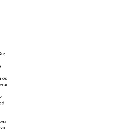
θώς
ή
ι σε
νται
ν
ρά
ένει
 να