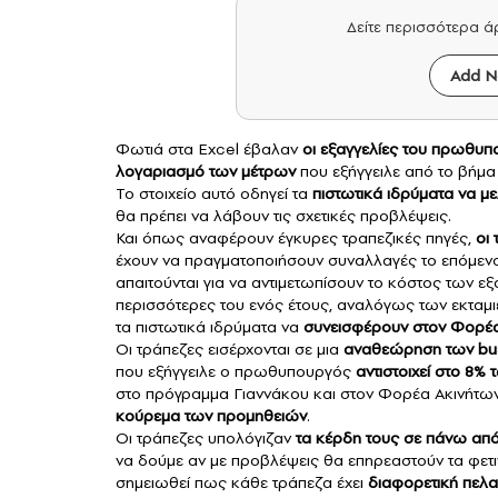
Δείτε περισσότερα 
Add N
Φωτιά στα Excel έβαλαν
οι εξαγγελίες του πρωθυπο
λογαριασμό των μέτρων
που εξήγγειλε από το βήμα
Το στοιχείο αυτό οδηγεί τα
πιστωτικά ιδρύματα
να με
θα πρέπει να λάβουν τις σχετικές προβλέψεις.
Και όπως αναφέρουν έγκυρες τραπεζικές πηγές,
οι
έχουν να πραγματοποιήσουν συναλλαγές το επόμενο
απαιτούνται για να αντιμετωπίσουν το κόστος των ε
περισσότερες του ενός έτους, αναλόγως των εκτα
τα πιστωτικά ιδρύματα να
συνεισφέρουν στον Φορέα
Οι τράπεζες εισέρχονται σε μια
αναθεώρηση των bus
που εξήγγειλε ο πρωθυπουργός
αντιστοιχεί στο 8%
στο πρόγραμμα Γιαννάκου και στον Φορέα Ακινήτω
κούρεμα των
προμηθειών
.
Οι τράπεζες υπολόγιζαν
τα κέρδη τους σε πάνω από
να δούμε αν με προβλέψεις θα επηρεαστούν τα φετι
σημειωθεί πως κάθε τράπεζα έχει
διαφορετική πελα