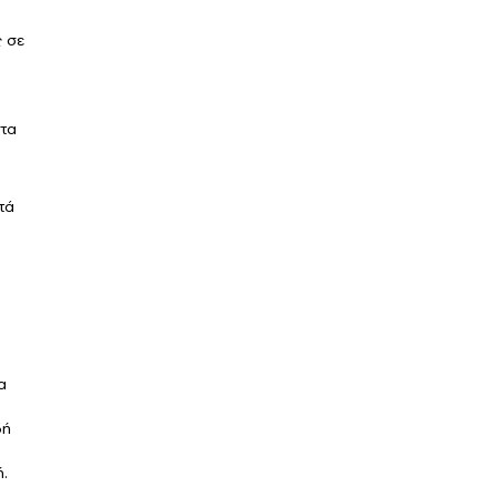
ς σε
στα
τά
τα
δή
ή.