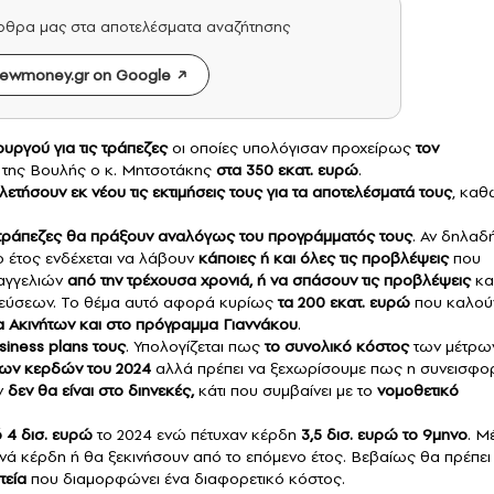
άρθρα μας στα αποτελέσματα αναζήτησης
ewmoney.gr on Google
υργού για τις τράπεζες
οι οποίες υπολόγισαν προχείρως
τον
 της Βουλής ο κ. Μητσοτάκης
στα 350 εκατ. ευρώ
.
λετήσουν εκ νέου τις εκτιμήσεις τους για τα αποτελέσματά τους
, κα
 τράπεζες θα πράξουν αναλόγως του προγράμματός τους
. Αν δηλαδ
 έτος ενδέχεται να λάβουν
κάποιες ή και όλες τις προβλέψεις
που
ξαγγελιών
από την τρέχουσα χρονιά,
ή να σπάσουν τις προβλέψεις
κα
μιεύσεων. Το θέμα αυτό αφορά κυρίως
τα 200 εκατ. ευρώ
που καλού
 Ακινήτων και στο πρόγραμμα Γιαννάκου
.
iness plans τους
. Υπολογίζεται πως
το συνολικό κόστος
των μέτρω
 των κερδών του 2024
αλλά πρέπει να ξεχωρίσουμε πως η συνεισφο
ν
δεν θα είναι στο διηνεκές,
κάτι που συμβαίνει με το
νομοθετικό
 4 δισ. ευρώ
το 2024 ενώ πέτυχαν κέρδη
3,5 δισ. ευρώ το 9μηνο
. Μ
νά κέρδη ή θα ξεκινήσουν από το επόμενο έτος. Βεβαίως θα πρέπει
τεία
που διαμορφώνει ένα διαφορετικό κόστος.