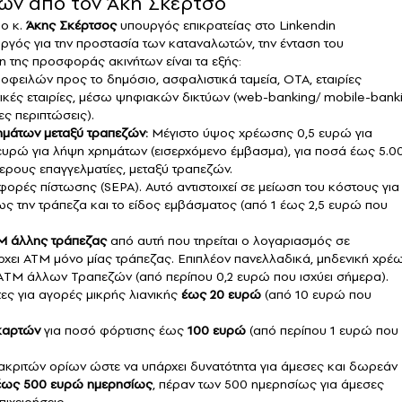
ων από τον Άκη Σκέρτσο
 ο κ.
Άκης Σκέρτσος
υπουργός επικρατείας στο Linkendin
γός για την προστασία των καταναλωτών, την ένταση του
η της προσφοράς ακινήτων είναι τα εξής:
 οφειλών προς το δημόσιο, ασφαλιστικά ταμεία, ΟΤΑ, εταιρίες
τικές εταιρίες, μέσω ψηφιακών δικτύων (web-banking/ mobile-bank
ες περιπτώσεις).
ημάτων μεταξύ τραπεζών:
Μέγιστο ύψος χρέωσης 0,5 ευρώ για
ευρώ για λήψη χρημάτων (εισερχόμενο έμβασμα), για ποσά έως 5.0
ρους επαγγελματίες, μεταξύ τραπεζών.
ρές πίστωσης (SEPA). Αυτό αντιστοιχεί σε μείωση του κόστους για 
 την τράπεζα και το είδος εμβάσματος (από 1 έως 2,5 ευρώ που
M άλλης τράπεζας
από αυτή που τηρείται ο λογαριασμός σε
ρχει ΑΤΜ μόνο μίας τράπεζας. Επιπλέον πανελλαδικά, μηδενική χρέ
ΑTM άλλων Τραπεζών (από περίπου 0,2 ευρώ που ισχύει σήμερα).
ες για αγορές μικρής λιανικής
έως 20 ευρώ
(από 10 ευρώ που
καρτών
για ποσό φόρτισης έως
100 ευρώ
(από περίπου 1 ευρώ που
ακριτών ορίων ώστε να υπάρχει δυνατότητα για άμεσες και δωρεάν
έως 500 ευρώ ημερησίως
, πέραν των 500 ημερησίως για άμεσες
ιχειρήσεις.