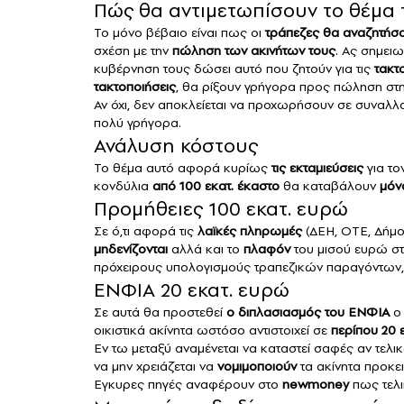
Πώς θα αντιμετωπίσουν το θέμα 
Το μόνο βέβαιο είναι πως οι
τράπεζες
θα αναζητήσο
σχέση με την
πώληση των ακινήτων τους
. Ας σημειω
κυβέρνηση τους δώσει αυτό που ζητούν για τις
τακτ
τακτοποιήσεις
, θα ρίξουν γρήγορα προς πώληση στ
Αν όχι, δεν αποκλείεται να προχωρήσουν σε συνα
πολύ γρήγορα.
Ανάλυση κόστους
Το θέμα αυτό αφορά κυρίως
τις εκταμιεύσεις
για το
κονδύλια
από 100 εκατ. έκαστο
θα καταβάλουν
μόν
Προμήθειες 100 εκατ. ευρώ
Σε ό,τι αφορά τις
λαϊκές πληρωμές
(ΔΕΗ, ΟΤΕ, Δήμοι
μηδενίζονται
αλλά και το
πλαφόν
του μισού ευρώ σ
πρόχειρους υπολογισμούς τραπεζικών παραγόντων,
ΕΝΦΙΑ 20 εκατ. ευρώ
Σε αυτά θα προστεθεί
ο διπλασιασμός του ΕΝΦΙΑ
ο 
οικιστικά ακίνητα ωστόσο αντιστοιχεί σε
περίπου 20 
Εν τω μεταξύ αναμένεται να καταστεί σαφές αν τελι
να μην χρειάζεται να
νομιμοποιούν
τα ακίνητα προκει
Εγκυρες πηγές αναφέρουν στο
newmoney
πως τελι