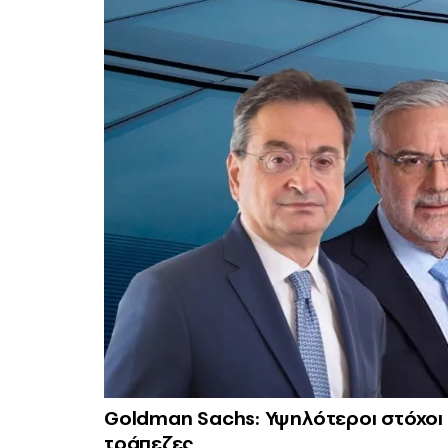
Goldman Sachs: Υψηλότεροι στόχοι κ
τράπεζες