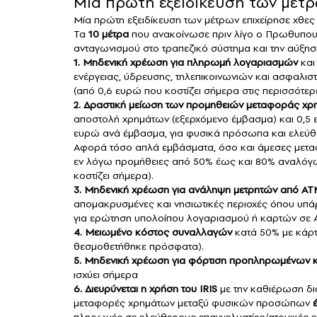
Μια πρώτη εξειδίκευση των μέτρ
Mία πρώτη εξειδίκευση των μέτρων επιχείρησε χθες
Τα
10 μέτρα
που ανακοίνωσε πριν λίγο ο Πρωθυπουρ
ανταγωνισμού στο τραπεζικό σύστημα και την αύξησ
1.
Μηδενική χρέωση για πληρωμή λογαριασμών
και
ενέργειας, ύδρευσης, τηλεπικοινωνιών και ασφαλισ
(από 0,6 ευρώ που κοστίζει σήμερα στις περισσότερ
2. Δραστική μείωση των προμηθειών μεταφοράς χρ
αποστολή χρημάτων (εξερχόμενο έμβασμα) και 0,5 
ευρώ ανά έμβασμα, για φυσικά πρόσωπα και ελεύθε
Αφορά τόσο απλά εμβάσματα, όσο και άμεσες μεταφο
εν λόγω προμήθειες από 50% έως και 80% αναλόγως
κοστίζει σήμερα).
3. Μηδενική χρέωση για ανάληψη μετρητών από ΑΤ
απομακρυσμένες και νησιωτικές περιοχές όπου υπά
για ερώτηση υπολοίπου λογαριασμού ή καρτών σε 
4. Μειωμένο κόστος συναλλαγών
κατά 50% με κάρτ
θεσμοθετήθηκε πρόσφατα).
5. Μηδενική χρέωση για φόρτιση προπληρωμένων 
ισχύει σήμερα
6. Διευρύνεται η χρήση του IRIS
με την καθιέρωση δι
μεταφορές χρημάτων μεταξύ φυσικών προσώπων
πληρωμές σε ελεύθερους επαγγελματίες/ατομικές επ