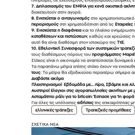
7. Διπλασιασμός του ΕΝΦΙΑ για κενά οικιστικά ακίνη
διοχετευτούν στην αγορά.
8. Ενισχύεται ο ανταγωνισμός
στο χρηματοπιστωτικό
περιορισμούς
στη χρηματοδότηση από τις
Εταιρείε
9. Ενισχύεται η διαφάνεια
και το πλαίσιο ενημέρωσης
καταθέσεων και πιστώσεων
, καθώς και χρεώσεις 
αυτή θα είναι διαθέσιμη στον ιστοχώρο της
ΤτΕ
.
10. Εθελοντική Συνεισφορά των συστημικών τραπεζ
τους διαθέσιμους πόρους του
προγράμματος Μαριέ
Στόχος είναι η οικονομία να αναπτύσσεται δυναμικά 
Τα παραπάνω μέτρα επίσης στόχο έχουν να ενισχυθ
τους
. Τα μέτρα θα εξειδικεύσει περαιτέρω σήμερα 
Διαβάστε ακόμα
Πλειστηριασμοί: Εβδομάδα με… Λίρα, Σβάμπε και Αλλ
Αυστηροί έλεγχοι στις αγοραπωλησίες ακινήτων με 
Ασταμάτητο ράλι για το bitcoin: Έσπασε για 1η φο
Για όλες τις υπόλοιπες
ειδήσεις
της επικαιρότητας μ
ελληνικές τράπεζες
Τραπεζικές προμήθειες
ΣXETIKA NEA