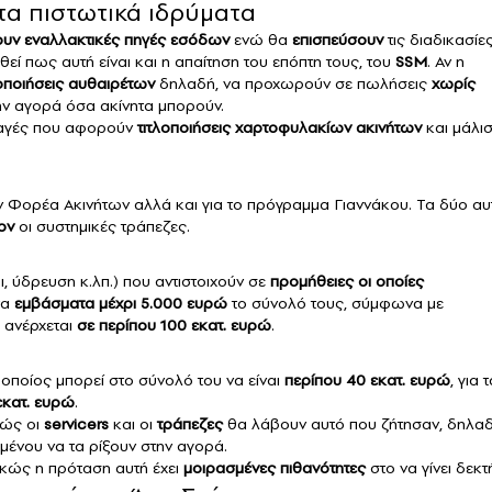
τα πιστωτικά ιδρύματα
υν εναλλακτικές πηγές εσόδων
ενώ θα
επισπεύσουν
τις διαδικασίε
θεί πως αυτή είναι και η απαίτηση του επόπτη τους, του
SSM
. Αν η
οποιήσεις αυθαιρέτων
δηλαδή, να προχωρούν σε πωλήσεις
χωρίς
ην αγορά όσα ακίνητα μπορούν.
λλαγές που αφορούν
τιτλοποιήσεις χαρτοφυλακίων
ακινήτων
και μάλι
ν Φορέα Ακινήτων αλλά και για το πρόγραμμα Γιαννάκου. Τα δύο αυ
ον
οι συστημικές τράπεζες.
, ύδρευση κ.λπ.) που αντιστοιχούν σε
προμήθειες
οι οποίες
τα
εμβάσματα μέχρι 5.000 ευρώ
το σύνολό τους, σύμφωνα με
 ανέρχεται
σε περίπου 100 εκατ. ευρώ
.
οποίος μπορεί στο σύνολό του να είναι
περίπου 40 εκατ. ευρώ
, για 
εκατ. ευρώ
.
κώς οι
servicers
και οι
τράπεζες
θα λάβουν αυτό που ζήτησαν, δηλα
μένου να τα ρίξουν στην αγορά.
κώς η πρόταση αυτή έχει
μοιρασμένες πιθανότητες
στο να γίνει δεκτ