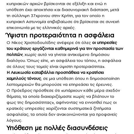
κυπριακών αρχών βρίσκονται σε εξέλιξη και ενώ η
υπόθεση έχει αποκτήσει και διασυνοριακή διάσταση, μετά
τη σύλληψη 37χρονου στην Κρήτη, για τον οποίο η
κυπριακή Αστυνομία επιβεβαίωσε ότι βρίσκεται σε συνεχή
επικοινωνία με τις ελληνικές αρχές.
Ύψιστη προτεραιότητα η ασφάλεια
Ο Νίκος Χριστοδουλίδης ανέφερε ότι όλες
οι υπηρεσίες
του κράτους εργάζονται καθημερινά για την προστασία των
πολιτών
, χωρίς αυτό να γίνεται αντικείμενο δημόσιου
διαλόγου. Όπως είπε, «η ασφάλεια του τόπου, η ασφάλεια
σε όλους τους τομείς είναι ύψιστη προτεραιότητα».
Η Λευκωσία καταβάλλει προσπάθεια να κρατήσει
χαμηλούς τόνους
, σε μια υπόθεση όπου η δημοσιοποίηση
λεπτομερειών θα μπορούσε να επηρεάσει τις έρευνες.
Ο Πρόεδρος πρόσθεσε ότι «υπάρχουν κάθε μέρα σχεδόν
θέματα, τα οποία διαχειριζόμαστε χωρίς να βλέπουν το
φως της δημοσιότητας», αφήνοντας να εννοηθεί πως οι
κρατικές υπηρεσίες χειρίζονται συστηματικά ζητήματα
ασφαλείας, τα οποία δεν ανακοινώνονται για προφανείς
λόγους.
Υπόθεση με πολλές διασυνδέσεις