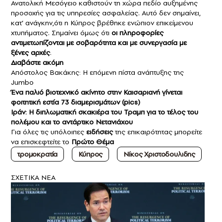
Ανατολική Μεσόγειο καθιστούν τη χώρα πεδίο αυξημένης
προσοχής για τις υπηρεσίες ασφαλείας. Αυτό δεν σημαίνει,
κατ’ ανάγκην,ότι η Κύπρος βρέθηκε ενώπιον επικείμενου
χτυπήματος. Σημαίνει όμως ότι
οι πληροφορίες
αντιμετωπίζονται με σοβαρότητα και με συνεργασία με
ξένες αρχές
.
Διαβάστε ακόμη
Απόστολος Βακάκης: Η επόμενη πίστα ανάπτυξης της
Jumbo
Ένα παλιό βιοτεχνικό ακίνητο στην Καισαριανή γίνεται
φοιτητική εστία 73 διαμερισμάτων (pics)
Ιράν: Η διπλωματική σκακιέρα του Τραμπ για το τέλος του
πολέμου και το αντάρτικο Νετανιάχου
Για όλες τις υπόλοιπες
ειδήσεις
της επικαιρότητας μπορείτε
να επισκεφτείτε το
Πρώτο Θέμα
τρομοκρατία
Κύπρος
Νίκος Χριστοδουλιδης
ΣXETIKA NEA