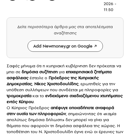
2026 -
11:50
Δείτε περισσότερα άρθρα μας στα αποτελέσματα
αναζήτησης
Add Newmoney.gr on Google
Σαφές μήνυμα ότι η κυπριακή κυβέρνηση δεν πρόκειται να
μπει σε
δημόσια συζήτηση
για
επιχειρησιακά ζητήματα
ασφάλειας
έστειλε ο
Πρόεδρος της Κυπριακής
Δημοκρατίας
,
Νίκος Χριστοδουλίδης
, ερωτηθείς για την
υπόθεση συλλήψεων που συνδέεται με πληροφορίες για
τρομοκρατία
και το
ενδεχόμενο σχεδιαζόμενου χτυπήματος
εντός Κύπρου
.
Ο Κύπριος Πρόεδρος
απέφυγε οποιαδήποτε αναφορά
στην ουσία των πληροφοριών
, σημειώνοντας ότι «καμία
απολύτως δημόσια δήλωση» δεν μπορεί να γίνει για
θέματα που αφορούν τη δημόσια ασφάλεια της χώρας. Η
τοποθέτηση του Ν. Χριστοδουλίδη έγινε ενώ οι έρευνες των