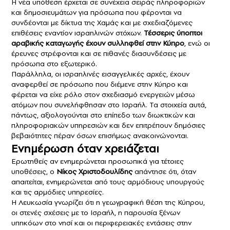
Η νέα υπόθεση έρχεται σε συνέχεια σειράς πληροφοριών
και δημοσιευμάτων για πρόσωπα που φέρονται να
συνδέονται με δίκτυα της Χαμάς και με σχεδιαζόμενες
επιθέσεις εναντίον ισραηλινών στόχων.
Τέσσερις ύποπτοι
αραβικής καταγωγής έχουν συλληφθεί στην Κύπρο
, ενώ οι
έρευνες στρέφονται και σε πιθανές διασυνδέσεις με
πρόσωπα στο εξωτερικό.
Παράλληλα, οι ισραηλινές εισαγγελικές αρχές, έχουν
αναφερθεί σε πρόσωπο που διέμενε στην Κύπρο και
φέρεται να είχε ρόλο στον σχεδιασμό ενεργειών μέσω
ατόμων που συνελήφθησαν στο Ισραήλ. Τα στοιχεία αυτά,
πάντως, αξιολογούνται στο επίπεδο των διωκτικών και
πληροφοριακών υπηρεσιών και δεν επιτρέπουν δημόσιες
βεβαιότητες πέραν όσων επισήμως ανακοινώνονται.
Ενημέρωση όταν χρειάζεται
Ερωτηθείς αν ενημερώνεται προσωπικά για τέτοιες
υποθέσεις, ο
Νίκος Χριστοδουλίδης
απάντησε ότι, όταν
απαιτείται, ενημερώνεται από τους αρμόδιους υπουργούς
και τις αρμόδιες υπηρεσίες.
Η Λευκωσία γνωρίζει ότι η γεωγραφική θέση της Κύπρου,
οι στενές σχέσεις με το Ισραήλ, η παρουσία ξένων
υπηκόων στο νησί και οι περιφερειακές εντάσεις στην