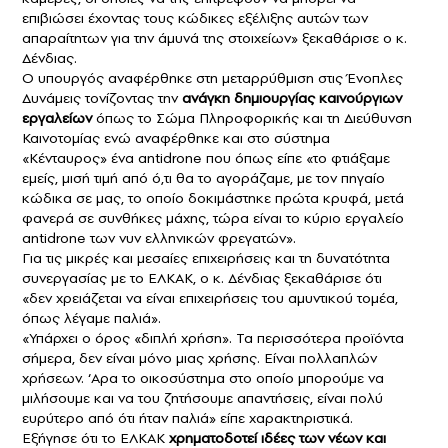
επιβιώσει έχοντας τους κώδικες εξέλιξης αυτών των
απαραίτητων για την άμυνά της στοιχείων» ξεκαθάρισε ο κ.
Δένδιας.
Ο υπουργός αναφέρθηκε στη μεταρρύθμιση στις Ένοπλες
Δυνάμεις τονίζοντας την
ανάγκη δημιουργίας καινούργιων
εργαλείων
όπως το Σώμα Πληροφορικής και τη Διεύθυνση
Καινοτομίας ενώ αναφέρθηκε και στο σύστημα
«Κένταυρος» ένα antidrone που όπως είπε «το φτιάξαμε
εμείς, μισή τιμή από ό,τι θα το αγοράζαμε, με τον πηγαίο
κώδικα σε μας, το οποίο δοκιμάστηκε πρώτα κρυφά, μετά
φανερά σε συνθήκες μάχης, τώρα είναι το κύριο εργαλείο
antidrone των νυν ελληνικών φρεγατών».
Για τις μικρές και μεσαίες επιχειρήσεις και τη δυνατότητα
συνεργασίας με το ΕΛΚΑΚ, ο κ. Δένδιας ξεκαθάρισε ότι
«δεν χρειάζεται να είναι επιχειρήσεις του αμυντικού τομέα,
όπως λέγαμε παλιά».
«Υπάρχει ο όρος «διπλή χρήση». Τα περισσότερα προϊόντα
σήμερα, δεν είναι μόνο μιας χρήσης. Είναι πολλαπλών
χρήσεων. ‘Αρα το οικοσύστημα στο οποίο μπορούμε να
μιλήσουμε και να του ζητήσουμε απαντήσεις, είναι πολύ
ευρύτερο από ότι ήταν παλιά» είπε χαρακτηριστικά.
Εξήγησε ότι το ΕΛΚΑΚ
χρηματοδοτεί ιδέες των νέων και