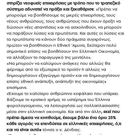
στηρίζει νεοφυείς επιχειρήσεις με τρόπο που το τραπεζικό
σύστημα αδυνατεί να πράξει και ξεκαθάρισε
: «Πρέπει να
μπορούμε να βοηθήσουμε τις μικρές επιχειρήσεις, τους
νέους ανθρώπους, τους ανθρώπους που έχουν όρεξη να
δώσουν νέες απαντήσεις και να ασχοληθούν, να μπορούν
να παράξουν λύσεις και πρωτότυπα. Και αυτές οι λύσεις και
τα πρωτότυπα να κάνουν δύο πράγματα συγχρόνως,
πρώτον να βοηθήσουν η Εθνική ‘Αμυνα, δεύτερον πολύ
σημαντικό επίσης να βοηθήσουν την Ελληνική Οικονομία,
να αλλάξουν το παραγωγικό της μοντέλο».
«Να μπορούν να καλύψουν ανάγκες που αλλιώς θα
φέρναμε από το εξωτερικό το προϊόν ή αλλιώς να
δημιουργήσουν εξαγώγιμο προϊόν και να δημιουργήσουν
επίσης εθνική ανάπτυξη, ανάπτυξη της οικονομίας»
επισήμανε.
«Έχουμε το καλύτερο ανθρώπινο κεφάλαιο που υπάρχει.
Βάζουμε το κρατικό χρήμα, το υστέρημα του Έλληνα
φορολογούμενου, να λειτουργήσει ως πολλαπλασιαστής
μέσα στην ελληνική οικονομία. Και από την άλλη
, εκεί που
πρέπει άμεσα να κινηθούμε, έχουμε βάλει ένα όριο 25%
κάθε αγοράς να επενδύεται σε ελληνικές επιχειρήσεις, ό,τι
και να είναι αυτό»
τόνισε ο κ. Δένδιας.