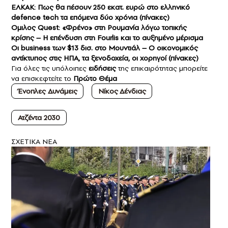
ΕΛΚΑΚ: Πως θα πέσουν 250 εκατ. ευρώ στο ελληνικό
defence tech τα επόμενα δύο χρόνια (πίνακες)
Oμιλος Quest: «Φρένο» στη Ρουμανία λόγω τοπικής
κρίσης – Η επένδυση στη Fourlis και το αυξημένο μέρισμα
Οι business των $13 δισ. στο Μουντιάλ – Ο οικονομικός
αντίκτυπος στις ΗΠΑ, τα ξενοδοχεία, οι χορηγοί (πίνακες)
Για όλες τις υπόλοιπες
ειδήσεις
της επικαιρότητας μπορείτε
να επισκεφτείτε το
Πρώτο Θέμα
Ένοπλες Δυνάμεις
Νίκος Δένδιας
Ατζέντα 2030
ΣXETIKA NEA