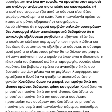
συστήματος
«να έχει την ευφυΐα, να προτείνει στον χειριστή
του ανάλογο αντίμετρο της απειλής και οικονομικά».
«Η
απειλή που αντιμετωπίζει αυτό το σύστημα είναι δέκα
φορές μεγαλύτερη από εμάς. ‘Αρα η τεχνολογία πρέπει να
καταστεί ο μέγας εξομοιωτής» υπογράμμισε.
Αφού εξήγησε ότι η
αγορά ακριβών οπλικών συστημάτων
δεν λειτουργεί πλέον αποτελεσματικά δεδομένου ότι η
τεχνολογία εξελίσσεται ραγδαία
και εξήγησε: «Εάν δεν
αποκτήσεις κώδικες παραγωγής, τον πηγαίο κώδικα και
δεν έχεις δυνατότητες να εξελίξεις το σύστημα, το σύστημα
αυτό μετά από ελάχιστους μήνες θα το βάλεις στο ράφι».
«Η μόνη απάντηση που μπορείς να έχεις είναι η ιδιοκτησία, η
ιδιοκτησία του βασικού κώδικα παραγωγής. Αλλιώς είσαι
χαμένος. Και βεβαίως, πρέπει να αναπτύξεις δικές σου
δυνατότητες. Δεν μιλάω για τις μεγάλες πλατφόρμες. Δεν
χρειάζεται η Ελλάδα να φτιάξει το αεροπλάνο έκτης
γενεάς.
Χρειάζεται όμως να μπορεί, να παράγει δικά της
drones πρώτης, δεύτερης, τρίτης κατηγορίας
. Χρειάζεται να
μπορεί να παράγει δικά της αντί-drones. Χρειάζεται να
μπορεί να παράγει δικά της ακουστικά συστήματα
προστασίας των συνόρων της. Χρειάζεται να μπορεί να
παράγει μια σειρά από τεχνολογίες, κάμερες, υπέρυθρες
κάμερες, οι οποίες να της επιτρέψουν να μπορεί να