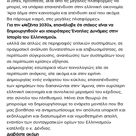
«Ώστε», πρόσθεσε, «και από τις μεγάλες πλατφόρμες να
μπορεί, να υπάρχει επανεπένδυση στην ελληνική οικονομία.
‘Αρα άλμα στην καινοτομία και επένδυση εκεί που ακόμα
θα πάρουμε καιρό, στις μεγάλες πλατφόρμες».
Για την «Ατζέντα 2030», επανάλαβε ότι στόχος είναι να
δημιουργηθούν «οι ισχυρότερες Ένοπλες Δυνάμεις στην
Ιστορία του Ελληνισμού».
«Αλλά όχι απλώς σε περιγραφές οπλικών συστημάτων, σε
πραγματική ανάλυση δυνατοτήτων και επιβιωσιμότητας, σε
περίπτωση σύγκρουσης, ανανέωσης των συστημάτων τους
σε περίπτωση κρίσης» εξήγησε.
«Δημιουργίας εσωτερικά νέων τεχνολογιών, είτε σε
περίπτωση ανάγκης, είτε ακόμα και στην ειρήνη.
Δημιουργίας ενός ενάρετου του κύκλου, επανεπένδυσης
των χρημάτων που δαπανώνται στην ‘Αμυνα, στην ευρύτερη
ελληνική οικονομία και συνολικού μερισμού του κέρδους,
στο σύνολο του πληθυσμού. Μόνο έτσι θεωρώ ότι
μπορούμε να δημιουργήσουμε το ενάρετο μοντέλο που θα
μας βοηθήσει να αντιμετωπίσουμε την απόλυτα υπαρκτή και
εκδηλωμένη και διατυπωμένη και νομοθετημένη απειλή,
εναντίον των συνταγματικών ορίων του Ελληνισμού»
κατέληξε ο κ. Δένδιας.
Διαβάστε ακόμη