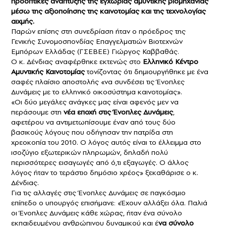
προοπτικές ανάπτυξης της εγχώριας αμυντικής βιομηχανίας
μέσω της αξιοποίησης της καινοτομίας και της τεχνολογίας
αιχμής.
Παρών επίσης στη συνεδρίαση ήταν ο πρόεδρος της
Γενικής Συνομοσπονδίας Επαγγελματιών Βιοτεχνών
Εμπόρων Ελλάδας (ΓΣΕΒΕΕ) Γιώργος Καββαθάς.
Ο κ. Δένδιας αναφέρθηκε εκτενώς στο
Ελληνικό Κέντρο
Αμυντικής Καινοτομίας
τονίζοντας ότι δημιουργήθηκε με ένα
σαφές πλαίσιο αποστολής «να συνδέσει τις Ένοπλες
Δυνάμεις με το ελληνικό οικοσύστημα καινοτομίας».
«Οι δύο μεγάλες ανάγκες μας είναι αφενός μεν να
περάσουμε στη
νέα εποχή στις Ένοπλες Δυνάμεις
,
αφετέρου να αντιμετωπίσουμε έναν από τους δύο
βασικούς λόγους που οδήγησαν την πατρίδα στη
χρεοκοπία του 2010. Ο λόγος αυτός είναι το έλλειμμα στο
ισοζύγιο εξωτερικών πληρωμών, δηλαδή πολύ
περισσότερες εισαγωγές από ό,τι εξαγωγές. Ο άλλος
λόγος ήταν το τεράστιο δημόσιο χρέος» ξεκαθάρισε ο κ.
Δένδιας.
Για τις αλλαγές στις Ένοπλες Δυνάμεις σε παγκόσμιο
επίπεδο ο υπουργός επισήμανε: «Έχουν αλλάξει όλα. Παλιά
οι Ένοπλες Δυνάμεις κάθε χώρας, ήταν ένα σύνολο
εκπαιδευμένου ανθρώπινου δυναμικού και έ
να σύνολο