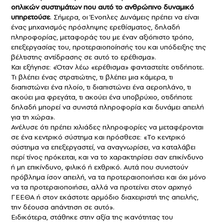
οπλικών συστημάτων που αυτό το ανθρώπινο δυναμικό
υπηρετούσε
. Σήμερα, οι Ένοπλες Δυνάμεις πρέπει να είναι
ένας μηχανισμός πρόσληψης ερεθίσματος, δηλαδή
πληροφορίας, μεταφοράς του με έναν αξιόπιστο τρόπο,
επεξεργασίας του, προτεραιοποίησής του και υπόδειξης της
βέλτιστης αντίδρασης σε αυτό το ερέθισμα».
Και εξήγησε: «Όταν λέω «ερέθισμα» φανταστείτε οτιδήποτε.
Τι βλέπει ένας στρατιώτης, τι βλέπει μια κάμερα, τι
διαπιστώνει ένα πλοίο, τι διαπιστώνει ένα αεροπλάνο, τι
ακούει μια φρεγάτα, τι ακούει ένα υποβρύχιο, οτιδήποτε
δηλαδή μπορεί να συνιστά πληροφορία και δυνάμει απειλή
για τη χώρα».
Ανέλυσε ότι πρέπει χιλιάδες πληροφορίες να μεταφέρονται
σε ένα κεντρικό σύστημα και πρόσθεσε: «Το κεντρικό
σύστημα να επεξεργαστεί, να αναγνωρίσει, να καταλάβει
περί τίνος πρόκειται, και να το χαρακτηρίσει σαν επικίνδυνο
ή μη επικίνδυνο, φιλικό ή εχθρικό. Αυτά που συνιστούν
πρόβλημα ίσον απειλή, να τα προτεραιοποιήσει και όχι μόνο
να τα προτεραιοποιήσει, αλλά να προτείνει στον αρχηγό
ΓΕΕΘΑ ή στον εκάστοτε αρμόδιο διαχειριστή της απειλής,
την δέουσα απάντηση σε αυτό».
Ειδικότερα, στάθηκε στην αξία της ικανότητας του