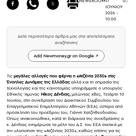
NEWSROOM
11
0
ΙΟΥΝΙΟΥ
2026 -
10:00
Δείτε περισσότερα άρθρα μας στα αποτελέσματα
αναζήτησης
Add Newmoney.gr on Google
Τις
μεγάλες αλλαγές που φέρνει η «Ατζέντα 2030» στις
Ένοπλες Δυνάμεις της Ελλάδας
αλλά και τη σημασία της
τεχνολογίας και της καινοτομίας υπογράμμισε ο υπουργός
Εθνικής ‘Αμυνας
Νίκος Δένδιας,
μιλώντας χθες, Τετάρτη 10
Ιουνίου, στη συνεδρίαση του Διοικητικού Συμβουλίου του
Επαγγελματικού Επιμελητηρίου Αθηνών (ΕΕΑ), ύστερα από
πρόσκληση του προέδρου του, Γιάννη Χατζηθεοδοσίου.
Όπως ανακοινώθηκε, κατά τη διάρκεια της συνεδρίασης ο
κ. Δένδιας ενημέρωσε τα μέλη του Δ.Σ. του ΕΕΑ σχετικά με
την υλοποίηση της «Ατζέντας 2030», καθώς επίσης για τις