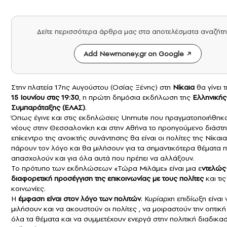
Δείτε περισσότερα άρθρα μας στα αποτελέσματα αναζήτ
Add Newmoney.gr on Google
Στην πλατεία 17ης Αυγούστου (Οσίας Ξένης) στη
Νίκαια
θα γίνει 
15 Ιουνίου στις 19:30
, η πρώτη δημόσια εκδήλωση της
Ελληνικής
Συμπαράταξης (
ΕΛΑΣ
)
.
Όπως έγινε και στις εκδηλώσεις Unmute που πραγματοποιήθηκ
νέους στην Θεσσαλονίκη και στην Αθήνα το προηγούμενο διάστη
επίκεντρο της ανοικτής συνάντησης θα είναι οι πολίτες της Νίκαι
πάρουν τον λόγο και θα μιλήσουν για τα σημαντικότερα θέματα 
απασχολούν και για όλα αυτά που πρέπει να αλλάξουν.
Το πρότυπο των εκδηλώσεων «Τώρα Μιλάμε» είναι μια ε
ντελώς
διαφορετική προσέγγιση της επικοινωνίας με τους πολίτες
και τις
κοινωνίες.
Η
έμφαση είναι στον λόγο των πολιτών
. Κυρίαρχη επιδίωξη είναι 
μιλήσουν και να ακουστούν οι πολίτες , να μοιραστούν την οπτική
όλα τα θέματα και να συμμετέχουν ενεργά στην πολιτική διαδικασ