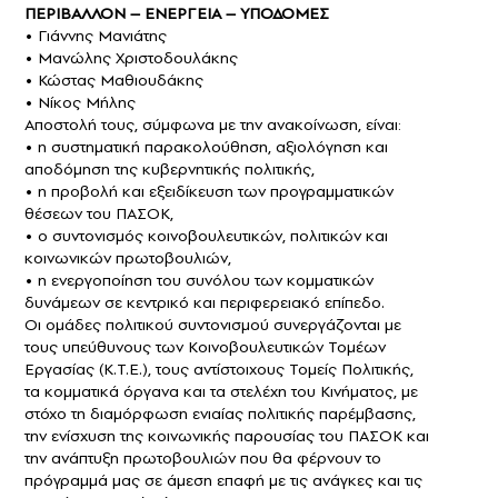
ΠΕΡΙΒΑΛΛΟΝ – ΕΝΕΡΓΕΙΑ – ΥΠΟΔΟΜΕΣ
• Γιάννης Μανιάτης
• Μανώλης Χριστοδουλάκης
• Κώστας Μαθιουδάκης
• Νίκος Μήλης
Αποστολή τους, σύμφωνα με την ανακοίνωση, είναι:
• η συστηματική παρακολούθηση, αξιολόγηση και
αποδόμηση της κυβερνητικής πολιτικής,
• η προβολή και εξειδίκευση των προγραμματικών
θέσεων του ΠΑΣΟΚ,
• ο συντονισμός κοινοβουλευτικών, πολιτικών και
κοινωνικών πρωτοβουλιών,
• η ενεργοποίηση του συνόλου των κομματικών
δυνάμεων σε κεντρικό και περιφερειακό επίπεδο.
Οι ομάδες πολιτικού συντονισμού συνεργάζονται με
τους υπεύθυνους των Κοινοβουλευτικών Τομέων
Εργασίας (Κ.Τ.Ε.), τους αντίστοιχους Τομείς Πολιτικής,
τα κομματικά όργανα και τα στελέχη του Κινήματος, με
στόχο τη διαμόρφωση ενιαίας πολιτικής παρέμβασης,
την ενίσχυση της κοινωνικής παρουσίας του ΠΑΣΟΚ και
την ανάπτυξη πρωτοβουλιών που θα φέρνουν το
πρόγραμμά μας σε άμεση επαφή με τις ανάγκες και τις