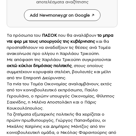
αποτελέσματα αναζήτησης
Add Newmoney.gr on Google
Τα πρόσωπα του
ΠΑΣΟΚ
που θα αναλάβουν
το μπρα
ντε φερ με τους υπουργούς της κυβέρνησης
και θα
προσπαθήσουν να αναδείξουν τις θέσεις ανά Τομέα
ανακοίνωσε προ ολίγου η Χαριλάου Τρικούπη.
Με απόφαση της Χαριλάου Τρικούπη συγκροτούνται
οκτώ κύκλοι δημόσιας πολιτικής
, στους οποίους
συμμετέχουν κορυφαία στελέχη, βουλευτές και μέλη
από την Επιτροπή Διεύρυνσης.
Τα ηνία του Τομέα Οικονομίας αναλαμβάνουν, εκτός
από τον κοινοβουλευτικό εκπρόσωπο, Παύλο
Γερουλάνο, ο πρώην υπουργός Οικονομίας, Φίλιππος
Σαχινίδης, η Μιλένα Αποστολάκη και ο Πάρις
Κουκουλόπουλος.
Τα ζητήματα εξωτερικής πολιτικής θα χειρίζεται ο
πρώην πρωθυπουργός, Γιώργος Παπανδρέου, οι
Μιχάλης Κατρίνης και Δημήτρης Μάντζος από την
κοινοβουλευτική ομάδα, ο Νικόλας Φαραντούρης από