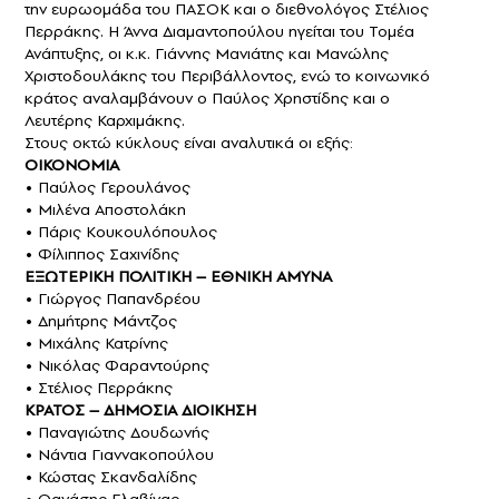
την ευρωομάδα του ΠΑΣΟΚ και ο διεθνολόγος Στέλιος
Περράκης. Η Άννα Διαμαντοπούλου ηγείται του Τομέα
Ανάπτυξης, οι κ.κ. Γιάννης Μανιάτης και Μανώλης
Χριστοδουλάκης του Περιβάλλοντος, ενώ το κοινωνικό
κράτος αναλαμβάνουν ο Παύλος Χρηστίδης και ο
Λευτέρης Καρχιμάκης.
Στους οκτώ κύκλους είναι αναλυτικά οι εξής:
ΟΙΚΟΝΟΜΙΑ
• Παύλος Γερουλάνος
• Μιλένα Αποστολάκη
• Πάρις Κουκουλόπουλος
• Φίλιππος Σαχινίδης
ΕΞΩΤΕΡΙΚΗ ΠΟΛΙΤΙΚΗ – ΕΘΝΙΚΗ ΑΜΥΝΑ
• Γιώργος Παπανδρέου
• Δημήτρης Μάντζος
• Μιχάλης Κατρίνης
• Νικόλας Φαραντούρης
• Στέλιος Περράκης
ΚΡΑΤΟΣ – ΔΗΜΟΣΙΑ ΔΙΟΙΚΗΣΗ
• Παναγιώτης Δουδωνής
• Νάντια Γιαννακοπούλου
• Κώστας Σκανδαλίδης
• Θανάσης Γλαβίνας