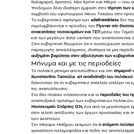
Καλαμαριά, Αρετσού, Νέα Κρήνη και Μίκρα — που ανα
Υποδομών δίνει ιδιαίτερη έμφαση στην
τήρηση των 
συμβολή του υφυπουργού Νίκου Ταχιάου στην πρόο
Το κυβερνητικό αφήγημα των
«deliverables»
δεν περ
περιλαμβάνονται η πρόοδος του
Flyover στη Θεσσαλ
ανακαινίσεις νοσοκομείων και ΤΕΠ
μέσω του Ταμείο
και των μεγάλων data centers που αναπτύσσονται 
Στην κυβέρνηση θεωρούν ότι η συσσώρευση αυτών τ
παραγωγής αποτελέσματος, ιδιαίτερα σε μια περίοδ
αυξημένη βαρύτητα στην αξιολόγηση των κυβερνήσ
Mήνυμα και με τις περιοδείες
Το πολιτικό μήνυμα αποτυπώθηκε και στη
σημερινή 
Κωνσταντίνο Τασούλα
.
«Η αναδιάταξη του πολιτικο
δείχνοντας ότι το κυβερνητικό επιτελείο επιλέγει να 
της αντιπολίτευσης.
Στο ίδιο πλαίσιο εντάσσονται και οι
περιοδείες του 
αναπτυξιακό πρόσημο των κυβερνητικών πολιτικών
Νοσοκομείο Σπάρτης ΙΣΝ,
ένα από τα μεγαλύτερα έ
στην τελετή απόδοσης των έργων προστασίας και α
των Δεσποτών.
Στο Μέγαρο Μαξίμου εκτιμούν ότι
η επόμενη πολιτικ
χρειαστούν πολεμοφόδια και πεδίο της αποτελεσματικ