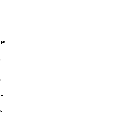
με
ε
Η
 το
,