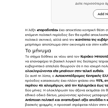
Δείτε περισσότερα 
Add N
Η λέξη
«παραδοτέα»
έχει αποκτήσει κεντρική θέση 
επόμενη πολιτική περίοδος δεν θα κριθεί αποκλειστι
πολιτικό σκηνικό, αλλά από την
ικανότητα της κυβέρ
μετρήσιμο αποτύπωμα στην οικονομία και στην καθη
Το μήνυμα
Το στίγμα δόθηκε εκ νέου από τον
Κυριάκο Μητσοτ
να επαναφέρει τη βασική λογική της δεύτερης τετρα
κυβερνητικό επιτελείο θεωρούν ότι η πιο ισχυρή πολ
ολοκληρώνονται είτε μπαίνουν στην τελική ευθεία.
Σε αυτή τη λίστα, ο
Αυτοκινητόδρομος Κεντρικής Ελλ
πρόοδος κατασκευής έχει πλέον φτάσει στο
95%, εν
περίπου 46 χιλιομέτρων, από την Καλαμπάκα έως τ
δύο μήνες. Η ολοκλήρωση του άξονα εκτιμάται ότι 
εθνικό οδικό δίκτυο, μειώνοντας χρόνους μεταφοράς
Αντίστοιχη πολιτική και αναπτυξιακή αξία αποδίδει
βασικής γραμμής, η προσοχή στρέφεται πλέον στην