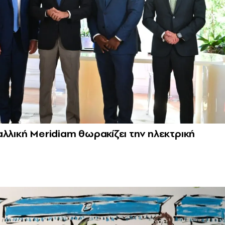
αλλική Meridiam θωρακίζει την ηλεκτρική