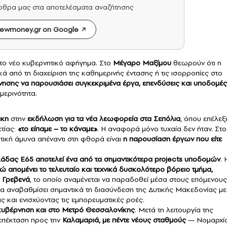
άρθρα μας στα αποτελέσματα αναζήτησης
ewmoney.gr on Google
στο νέο κυβερνητικό αφήγημα. Στο
Μέγαρο Μαξίμου
θεωρούν ότι η
κά από τη διαχείριση της καθημερινής έντασης ή τις ισορροπίες στο
νησης να παρουσιάσει συγκεκριμένα έργα, επενδύσεις και υποδομές
μερινότητα.
άκη
στην
εκδήλωση για τα νέα λεωφορεία στα Σεπόλια
, όπου επέλεξ
ετίας:
«το είπαμε – το κάναμε»
. Η αναφορά μόνο τυχαία δεν ήταν. Στο
ιτική άμυνα απέναντι στη φθορά είναι
η παρουσίαση έργων που είτε
άδας Ε65 αποτελεί ένα από τα σημαντικότερα projects υποδομών
. 
ώ απομένει το τελευταίο και τεχνικά δυσκολότερο βόρειο τμήμα,
α Γρεβενά
, το οποίο αναμένεται να παραδοθεί μέσα στους επόμενους
θα αναβαθμίσει σημαντικά τη διασύνδεση της Δυτικής Μακεδονίας με
 και ενισχύοντας τις εμπορευματικές ροές.
 η κυβέρνηση και στο Μετρό Θεσσαλονίκης
. Μετά τη λειτουργία της
 επέκταση προς την
Καλαμαριά, με πέντε νέους σταθμούς
— Νομαρχία