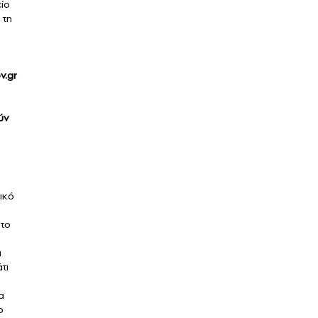
ίο
 τη
v.gr
ύν
ρικό
 το
ι
τι
α
ο