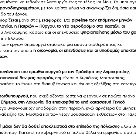
μένεται να τεθούν σε λειτουργία έως το τέλος Ιουλίου. Το υπουργε
χρονοδιαγραμμάτων
, με τον Χρίστο Δήμα να αναγνωρίζει δημόσια και
δο του έργου.
ιορίζεται μόνο στις μεταφορές. Στο
pipeline των επόμενων μηνών
ονίκη, η Πατρών – Πύργου, το νέο αεροδρόμιο στο Καστέλι, οι
υ Ανάκαμψης, καθώς και οι επενδύσεις
ψηφιοποίησης μέσω του go
στην Ελλάδα.
ων έργων δημιουργεί σταδιακά μια εικόνα σταθερότητας και
ο κατά την οποία
η οικονομία, οι επενδύσεις και οι υποδομές αποκτο
εων.
συνάντηση του πρωθυπουργού με τον Πρόεδρο της Δημοκρατίας,
ύ σκηνικού δεν μας αφορά»,
σημείωσε ο Κυριάκος Μητσοτάκης,
κρατήσει το focus στη διακυβέρνηση και όχι στις εξελίξεις στο εσωτε
πρωθυπουργού,
που σχεδιάζονται ώστε να φέρνουν σε πρώτο πλάνο
. Σήμερα, στη Λακωνία, θα επισκεφθεί το υπό κατασκευή Γενικό
ργα υγειονομικών υποδομών στην περιοχή, ενώ αργότερα θα μιλήσε
νάδειξης του Μυστρά και των νέων μουσειακών εκθέσεων στο Παλά
ή μάχη δεν θα δοθεί αποκλειστικά στο επίπεδο της πόλωσης
αλλά θ
ότητας. Και εκεί, το κυβερνητικό επιτελείο θέλει να εμφανίσει όσο τ