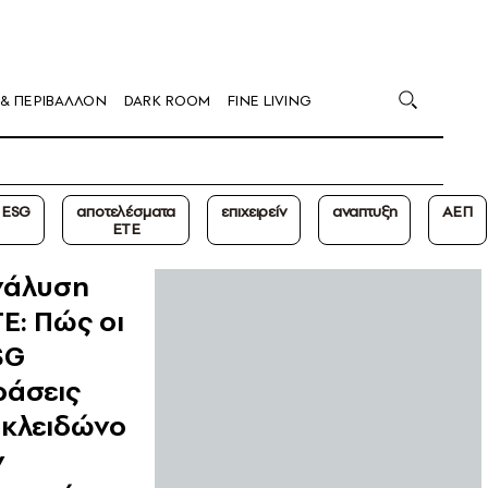
 & ΠΕΡΙΒΑΛΛΟΝ
DARK ROOM
FINE LIVING
ESG
αποτελέσματα
επιχειρείν
αναπτυξη
ΑΕΠ
ΕΤΕ
νάλυση
Ε: Πώς οι
SG
ράσεις
εκλειδώνο
ν