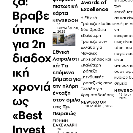
ζα:
επιβράδυ
Awards of
πιστωτική
των
Excellence
Βραβε
κάρτα
επενδύσ
H Εθνική
αν και είν
NEWSROOM
Τράπεζα κέρδισε
πρώιμο α
ύτηκε
14
Οκτωβρίου,
δύο βραβεία -
να
2025
«Καλύτερη
ισχυριστ
για 2η
Τράπεζα στην
πως είναι
Ελλάδα για
τάση που
Εθνική
διαδοχ
Μεγάλες
παγιώνετα
Ασφαλιστι
Επιχειρήσεις και
είναι
κή: Τα
«Καλύτερη
ανησυχητ
ική
Τράπεζα
επόμενα
όσον αφ
Επενδυτικής
κυρίως δ
βήματα για
χρονιά
Τραπεζικής στην
σημεία
την πλήρη
Ελλάδα για
NEWSR
ένταξη
Χρηματοδοτήσεις
18 Ιουνί
ως
στον όμιλο
2025
NEWSROOM
της Τρ.
18 Ιουλίου, 2025
«Best
Πειραιώς
ΕΙΡΉΝΗ
Invest
ΣΑΚΕΛΛΆΡΗ
25
Αυγούστου,