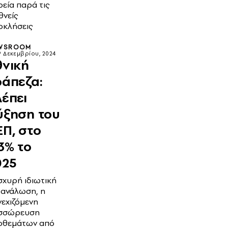
εία παρά τις
θνείς
οκλήσεις
WSROOM
9 Δεκεμβρίου, 2024
θνική
ράπεζα:
λέπει
ύξηση του
ΕΠ, στο
3% το
025
σχυρή ιδιωτική
τανάλωση, η
εχιζόμενη
σσώρευση
οθεμάτων από