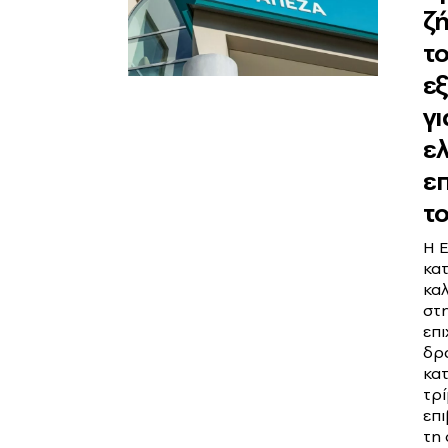
ζ
τ
ε
γι
ε
επ
τ
Η 
κατ
κα
στη
επι
δρ
κατ
τρί
επ
τη