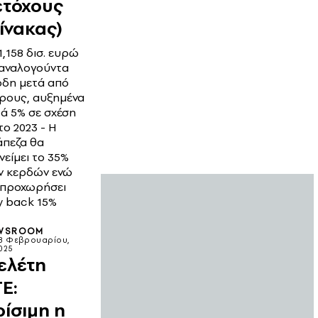
ετόχους
ίνακας)
1,158 δισ. ευρώ
 αναλογούντα
ρδη μετά από
ρους, αυξημένα
ά 5% σε σχέση
το 2023 - Η
άπεζα θα
νείμει το 35%
ν κερδών ενώ
 προχωρήσει
y back 15%
WSROOM
8 Φεβρουαρίου,
025
ελέτη
E:
ρίσιμη η