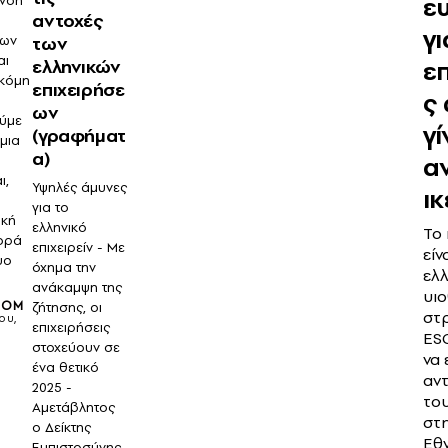
ε
νση
αντοχές
γι
εων
των
αι
επ
ελληνικών
κόμη
επιχειρήσε
ς
ων
ούμε
γί
(γραφήματ
 μια
α)
α
ι,
Υψηλές άμυνες
ικ
για το
ική
ελληνικό
Το
ορά
επιχειρείν - Με
είν
υο
όχημα την
ελλ
ανάκαμψη της
υι
OOM
ζήτησης, οι
στ
ου,
επιχειρήσεις
ESG
στοχεύουν σε
να 
ένα θετικό
αν
2025 -
του
Αμετάβλητος
στη
ο Δείκτης
Εθ
Εμπιστοσύνης