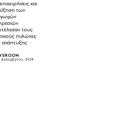
 επιχειρήσεις και
αύξηση των
αγωγών
ηρεσιών
οτέλεσαν τους
σικούς πυλώνες
ς ανάπτυξης
WSROOM
7 Δεκεμβρίου, 2024