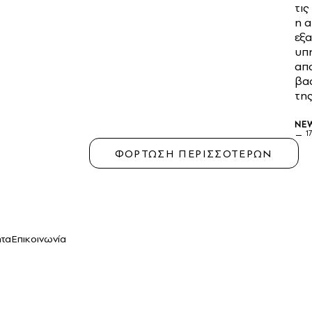
τις
η 
εξ
υπ
απ
βα
τη
NE
1
ΦΟΡΤΩΣΗ ΠΕΡΙΣΣΟΤΕΡΩΝ
ητα
Επικοινωνία