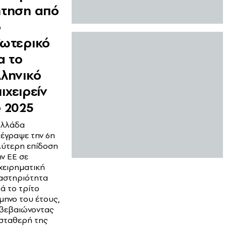
ήτηση από
ο
ξωτερικό
α το
λληνικό
ιχειρείν
ο 2025
Ελλάδα
έγραψε την 6η
λύτερη επίδοση
ν ΕΕ σε
χειρηματική
αστηριότητα
ά το τρίτο
μηνο του έτους,
ιβεβαιώνοντας
 σταθερή της