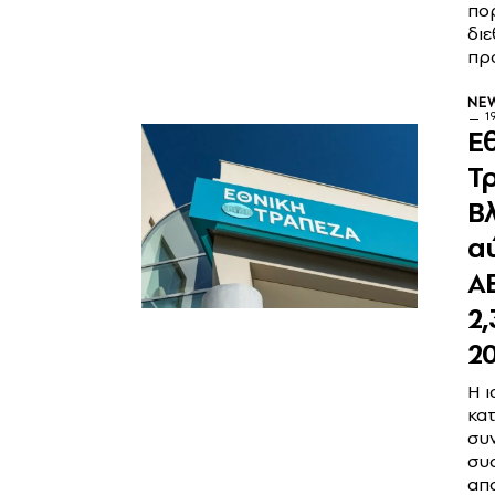
πορ
διε
πρ
NE
1
Ε
Τ
Β
α
Α
2,
2
Η ι
κα
συν
συ
απ