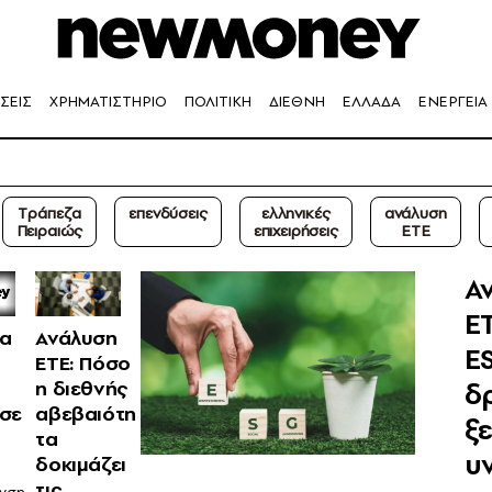
ΣΕΙΣ
ΧΡΗΜΑΤΙΣΤΗΡΙΟ
ΠΟΛΙΤΙΚΗ
ΔΙΕΘΝΗ
ΕΛΛΑΔΑ
ΕΝΕΡΓΕΙΑ
Tράπεζα
επενδύσεις
ελληνικές
ανάλυση
Πειραιώς
επιχειρήσεις
ΕΤΕ
Α
ΕΤ
ια
Ανάλυση
E
ΕΤΕ: Πόσο
δ
η διεθνής
σε
αβεβαιότη
ξ
τα
υ
δοκιμάζει
τις