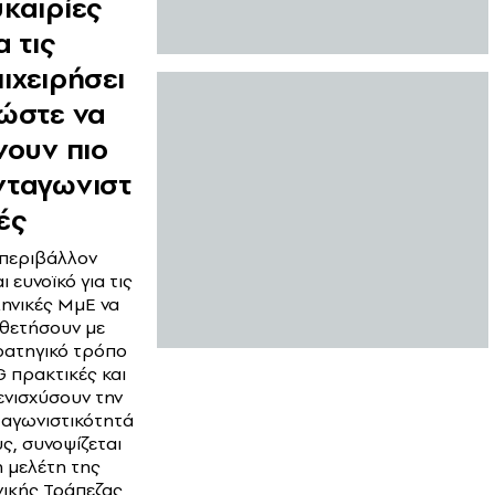
υκαιρίες
α τις
ιχειρήσει
 ώστε να
νουν πιο
νταγωνιστ
ές
 περιβάλλον
αι ευνοϊκό για τις
ηνικές ΜμΕ να
οθετήσουν με
ρατηγικό τρόπο
 πρακτικές και
ενισχύσουν την
ταγωνιστικότητά
ς, συνοψίζεται
 μελέτη της
νικής Τράπεζας