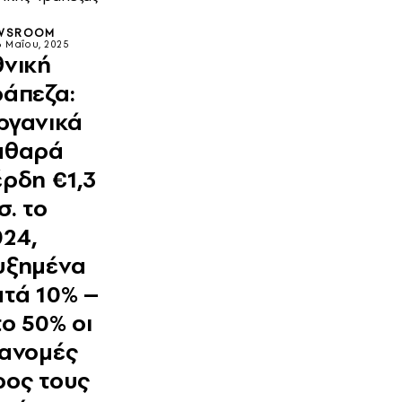
WSROOM
6 Μαΐου, 2025
θνική
ράπεζα:
ργανικά
αθαρά
έρδη €1,3
σ. το
024,
υξημένα
ατά 10% –
το 50% οι
ιανομές
ρος τους