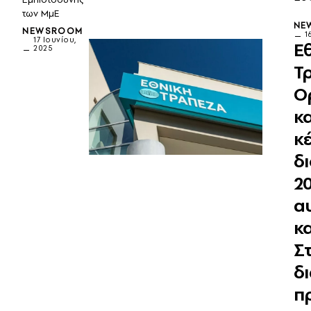
των ΜμΕ
NE
NEWSROOM
1
17 Ιουνίου,
Ε
2025
Τ
Ο
κ
κ
δι
2
α
κ
Σ
δ
π