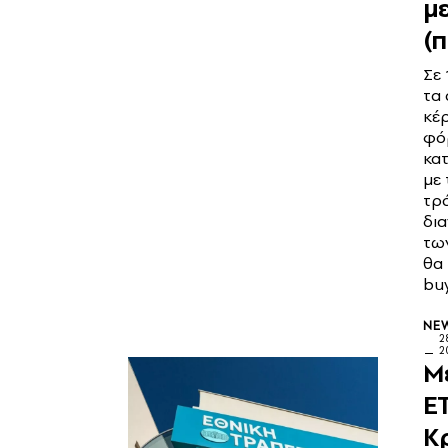
μ
(π
Σε 
τα
κέ
φό
κατ
με 
τρ
δια
τω
θα
bu
NE
2
2
M
ET
Κ