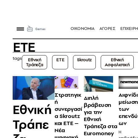
OIKONOMIA
ΑΓΟΡΕΣ
ΕΠΙΧΕΙΡΗ
ΕΤΕ
tags
Εθνική
ΕΤΕ
Skroutz
Εθνική
Τράπεζα
Ασφαλιστική
Στρατηγικ
Αιφνίδ
Διπλή
ή
μείωση
βράβευση
Εθνική
συνεργασί
των
για την
α Skroutz
επενδύ
Εθνική
Τράπε
και ΕΤΕ –
ων
Τράπεζα στα
Νέα
Η
Euromoney
ψηφιακή